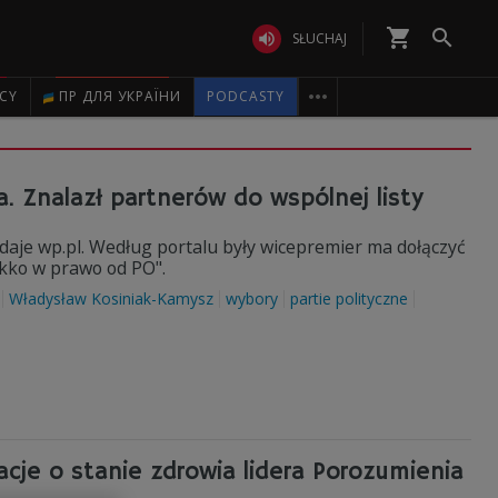
shopping_cart


SŁUCHAJ

ICY
ПР ДЛЯ УКРАЇНИ
PODCASTY
a. Znalazł partnerów do wspólnej listy
daje wp.pl. Według portalu były wicepremier ma dołączyć
lekko w prawo od PO".
Władysław Kosiniak-Kamysz
wybory
partie polityczne
cje o stanie zdrowia lidera Porozumienia