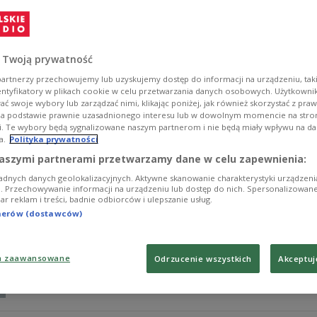
Rzecznik koła parlamentarnego Porozumienia Jan Strze
zdrowia Jarosława Gowina. Zgodnie z nimi lider partii c
Zobacz więcej na temat:
POLSKA
polityka
 Twoją prywatność
artnerzy przechowujemy lub uzyskujemy dostęp do informacji na urządzeniu, taki
entyfikatory w plikach cookie w celu przetwarzania danych osobowych. Użytkown
ć swoje wybory lub zarządzać nimi, klikając poniżej, jak również skorzystać z pra
na podstawie prawnie uzasadnionego interesu lub w dowolnym momencie na stroni
i. Te wybory będą sygnalizowane naszym partnerom i nie będą miały wpływu na d
a.
Polityka prywatności
Wiceszef MON: wszystkie siły politycz
aszymi partnerami przetwarzamy dane w celu zapewnienia:
uwzględnić kwestie bezpieczeństwa Pol
adnych danych geolokalizacyjnych. Aktywne skanowanie charakterystyki urządzen
ji. Przechowywanie informacji na urządzeniu lub dostęp do nich. Spersonalizowane
iar reklam i treści, badnie odbiorców i ulepszanie usług.
– Obecnie obserwujemy w naszym najbliższym otoczeniu
tnerów (dostawców)
bezpieczeństwem. (...) Wszystkie siły polityczne w sw
bezpieczeństwa i obrony narodowej – mówił na antenie
narodowej Marcin Ociepa.
a zaawansowane
Odrzucenie wszystkich
Akceptuj
Zobacz więcej na temat:
POLSKA
Trójka
służby i bezpiecze
kampania wyborcza