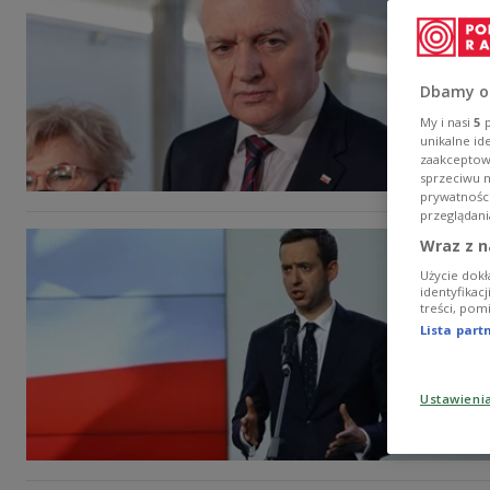
Dbamy o
My i nasi
5
p
unikalne id
zaakceptowa
sprzeciwu 
prywatnośc
przeglądani
Wraz z n
Użycie dokł
identyfikac
treści, pom
Lista par
Ustawieni