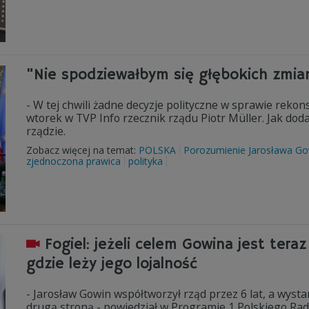
"Nie spodziewałbym się głębokich zmian"
- W tej chwili żadne decyzje polityczne w sprawie rekon
wtorek w TVP Info rzecznik rządu Piotr Müller. Jak doda
rządzie.
Zobacz więcej na temat:
POLSKA
Porozumienie Jarosława Go
zjednoczona prawica
polityka
Fogiel: jeżeli celem Gowina jest teraz
gdzie leży jego lojalność
- Jarosław Gowin współtworzył rząd przez 6 lat, a wystar
drugą stroną - powiedział w Programie 1 Polskiego Radi