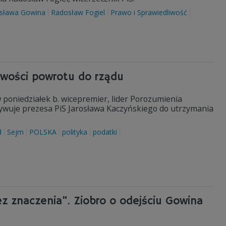
osława Gowina
Radosław Fogiel
Prawo i Sprawiedliwość
iwości powrotu do rządu
 poniedziałek b. wicepremier, lider Porozumienia
ywuje prezesa PiS Jarosława Kaczyńskiego do utrzymania
d
Sejm
POLSKA
polityka
podatki
ez znaczenia". Ziobro o odejściu Gowina