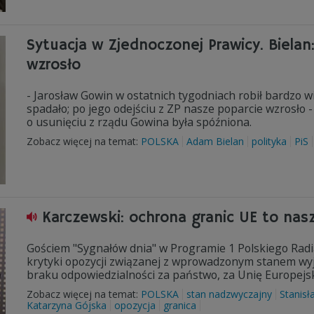
Sytuacja w Zjednoczonej Prawicy. Bielan
wzrosło
- Jarosław Gowin w ostatnich tygodniach robił bardzo w
spadało; po jego odejściu z ZP nasze poparcie wzrosło 
o usunięciu z rządu Gowina była spóźniona.
Zobacz więcej na temat:
POLSKA
Adam Bielan
polityka
PiS
Karczewski: ochrona granic UE to na
Gościem "Sygnałów dnia" w Programie 1 Polskiego Radia
krytyki opozycji związanej z wprowadzonym stanem wyją
braku odpowiedzialności za państwo, za Unię Europejs
Zobacz więcej na temat:
POLSKA
stan nadzwyczajny
Stanisł
Katarzyna Gójska
opozycja
granica