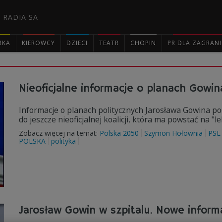
 RADIA SA
RKA
KIEROWCY
DZIECI
TEATR
CHOPIN
PR DLA ZAGRAN

Nieoficjalne informacje o planach Gowin
Informacje o planach politycznych Jarosława Gowina po
do jeszcze nieoficjalnej koalicji, która ma powstać na "
Zobacz więcej na temat:
Polska 2050
Szymon Hołownia
PSL
POLSKA
polityka
Jarosław Gowin w szpitalu. Nowe informa