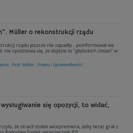
. Müller o rekonstrukcji rządu
strukcji rządu jeszcze nie zapadły - poinformował we
ł, nie spodziewa się, że dojdzie to "głębokich zmian" w
wina
Piotr Müller
Prawo i Sprawiedliwość
 wysługiwanie się opozycji, to widać,
czyło, że stracił stołek wicepremiera, żeby teraz grał z
a Radosław Fogiel, wicerzecznik PiS.