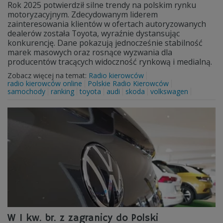
Rok 2025 potwierdził silne trendy na polskim rynku
motoryzacyjnym. Zdecydowanym liderem
zainteresowania klientów w ofertach autoryzowanych
dealerów została Toyota, wyraźnie dystansując
konkurencję. Dane pokazują jednocześnie stabilność
marek masowych oraz rosnące wyzwania dla
producentów tracących widoczność rynkową i medialną.
Zobacz więcej na temat:
Radio kierowców
radio kierowców online
Polskie Radio Kierowców
samochody
ranking
toyota
audi
skoda
volkswagen
W I kw. br. z zagranicy do Polski