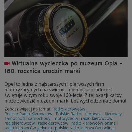
Wirtualna wycieczka po muzeum Opla -
160. rocznica urodzin marki
Opel to jedna z najstarszych i pierwszych firm
motoryzacyjnych na świecie - niemiecki producent
świętuje w tym roku swoje 160-lecie. Z tej okazji każdy
może zwiedzić muzeum marki bez wychodzenia z domu!
Zobacz więcej na temat:
Radio kierowców
Polskie Radio Kierowców
Polskie Radio
kierowca
kierowcy
samochód
samochody
motoryzacja
radio kierowcow
radiokierowcow
radiokierowców
radio kierowców online
radio kierowców jedynka
polskie radio kierowców online