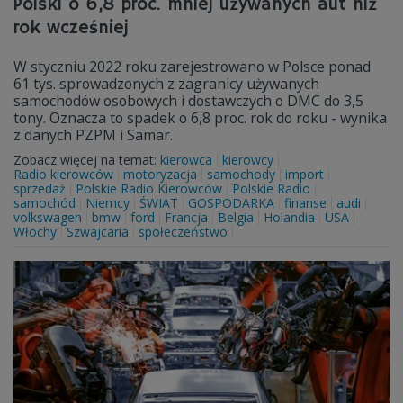
Polski o 6,8 proc. mniej używanych aut niż
rok wcześniej
W styczniu 2022 roku zarejestrowano w Polsce ponad
61 tys. sprowadzonych z zagranicy używanych
samochodów osobowych i dostawczych o DMC do 3,5
tony. Oznacza to spadek o 6,8 proc. rok do roku - wynika
z danych PZPM i Samar.
Zobacz więcej na temat:
kierowca
kierowcy
Radio kierowców
motoryzacja
samochody
import
sprzedaż
Polskie Radio Kierowców
Polskie Radio
samochód
Niemcy
ŚWIAT
GOSPODARKA
finanse
audi
volkswagen
bmw
ford
Francja
Belgia
Holandia
USA
Włochy
Szwajcaria
społeczeństwo