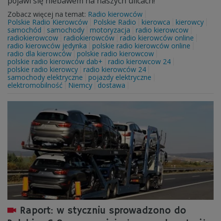
pojawi się niebawem na naszych ulicach!
Zobacz więcej na temat:
Radio kierowców
Polskie Radio Kierowców
Polskie Radio
kierowca
kierowcy
samochód
samochody
motoryzacja
radio kierowcow
radiokierowcow
radiokierowców
radio kierowców online
radio kierowców jedynka
polskie radio kierowców online
radio dla kierowców
polskie radio kierowcow
polskie radio kierowców dab+
radio kierowcow 24
polskie radio kierowcy
radio kierowców 24
samochody elektryczne
pojazdy elektryczne
elektromobilność
Niemcy
dostawa
Raport: w styczniu sprowadzono do