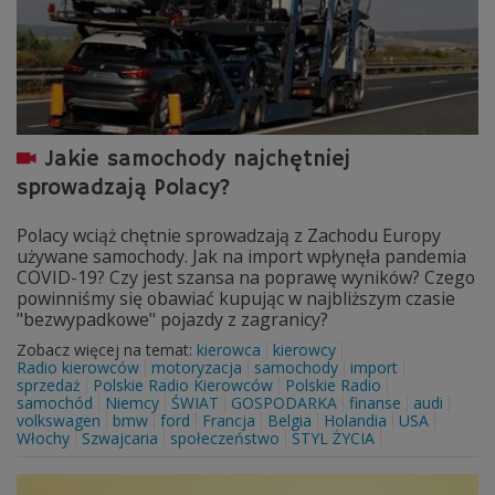
Jakie samochody najchętniej
sprowadzają Polacy?
Polacy wciąż chętnie sprowadzają z Zachodu Europy
używane samochody. Jak na import wpłynęła pandemia
COVID-19? Czy jest szansa na poprawę wyników? Czego
powinniśmy się obawiać kupując w najbliższym czasie
"bezwypadkowe" pojazdy z zagranicy?
Zobacz więcej na temat:
kierowca
kierowcy
Radio kierowców
motoryzacja
samochody
import
sprzedaż
Polskie Radio Kierowców
Polskie Radio
samochód
Niemcy
ŚWIAT
GOSPODARKA
finanse
audi
volkswagen
bmw
ford
Francja
Belgia
Holandia
USA
Włochy
Szwajcaria
społeczeństwo
STYL ŻYCIA