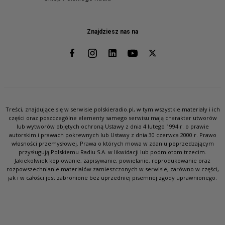
Znajdziesz nas na
Treści, znajdujące się w serwisie polskieradio.pl, w tym wszystkie materiały i ich
części oraz poszczególne elementy samego serwisu mają charakter utworów
lub wytworów objętych ochroną Ustawy z dnia 4 lutego 1994 r. o prawie
autorskim i prawach pokrewnych lub Ustawy z dnia 30 czerwca 2000 r. Prawo
własności przemysłowej. Prawa o których mowa w zdaniu poprzedzającym
przysługują Polskiemu Radiu S.A. w likwidacji lub podmiotom trzecim.
Jakiekolwiek kopiowanie, zapisywanie, powielanie, reprodukowanie oraz
rozpowszechnianie materiałów zamieszczonych w serwisie, zarówno w części,
jak i w całości jest zabronione bez uprzedniej pisemnej zgody uprawnionego.