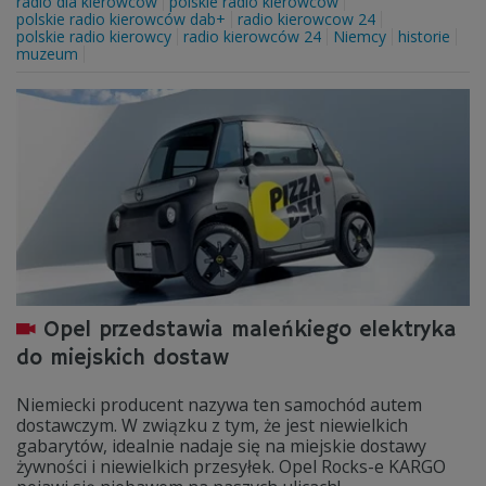
radio dla kierowców
polskie radio kierowcow
polskie radio kierowców dab+
radio kierowcow 24
polskie radio kierowcy
radio kierowców 24
Niemcy
historie
muzeum
Opel przedstawia maleńkiego elektryka
do miejskich dostaw
Niemiecki producent nazywa ten samochód autem
dostawczym. W związku z tym, że jest niewielkich
gabarytów, idealnie nadaje się na miejskie dostawy
żywności i niewielkich przesyłek. Opel Rocks-e KARGO