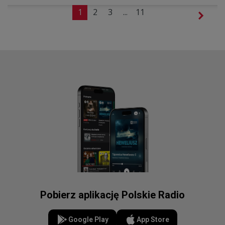
1
2
3
...
11
Pobierz aplikację Polskie Radio
Google Play
App Store