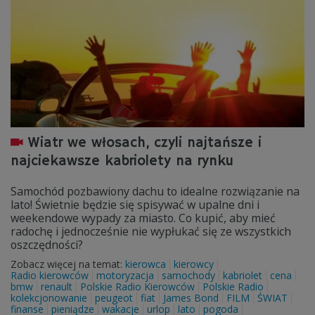
Wiatr we włosach, czyli najtańsze i
najciekawsze kabriolety na rynku
Samochód pozbawiony dachu to idealne rozwiązanie na
lato! Świetnie będzie się spisywać w upalne dni i
weekendowe wypady za miasto. Co kupić, aby mieć
radochę i jednocześnie nie wypłukać się ze wszystkich
oszczędności?
Zobacz więcej na temat:
kierowca
kierowcy
Radio kierowców
motoryzacja
samochody
kabriolet
cena
bmw
renault
Polskie Radio Kierowców
Polskie Radio
kolekcjonowanie
peugeot
fiat
James Bond
FILM
ŚWIAT
finanse
pieniądze
wakacje
urlop
lato
pogoda