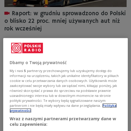
Raport: w grudniu sprowadzono do Polski
o blisko 22 proc. mniej używanych aut niż
rok wcześniej
W grudniu ub.r. zarejestrowano w Polsce niespełna 55
tys. sprowadzonych z zagranicy używanych samochodów
do 3,5 t, tj. spadek o blisko 22 proc. rok do roku - podał
Instytut Samar. Dodał, że w roku 2022 zarejestrowano
Dbamy o Twoją prywatność
ponad 772 tys. takich aut, co oznacza spadek na
przestrzeni roku o 17,8 proc.
My i nasi
5
partnerzy przechowujemy lub uzyskujemy dostęp do
informacji na urządzeniu, takich jak unikalne identyfikatory w plikach
Zobacz więcej na temat:
kierowca
kierowcy
cookie w celu przetwarzania danych osobowych. Użytkownik może
Radio kierowców
motoryzacja
samochody
import
zaakceptować swoje wybory lub zarządzać nimi, klikając poniżej, jak
sprzedaż
Polskie Radio Kierowców
Polskie Radio
samochód
Niemcy
ŚWIAT
GOSPODARKA
finanse
audi
również skorzystać z prawa do sprzeciwu na podstawie prawnie
volkswagen
bmw
ford
Francja
Belgia
Holandia
USA
uzasadnionego interesu lub w dowolnym momencie na stronie
Włochy
Szwajcaria
społeczeństwo
STYL ŻYCIA
polityki prywatności. Te wybory będą sygnalizowane naszym
partnerom i nie będą miały wpływu na dane przeglądania.
Polityka
prywatności
Wraz z naszymi partnerami przetwarzamy dane w
celu zapewnienia: