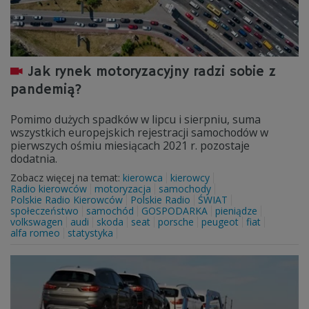
Jak rynek motoryzacyjny radzi sobie z
pandemią?
Pomimo dużych spadków w lipcu i sierpniu, suma
wszystkich europejskich rejestracji samochodów w
pierwszych ośmiu miesiącach 2021 r. pozostaje
dodatnia.
Zobacz więcej na temat:
kierowca
kierowcy
Radio kierowców
motoryzacja
samochody
Polskie Radio Kierowców
Polskie Radio
ŚWIAT
społeczeństwo
samochód
GOSPODARKA
pieniądze
volkswagen
audi
skoda
seat
porsche
peugeot
fiat
alfa romeo
statystyka