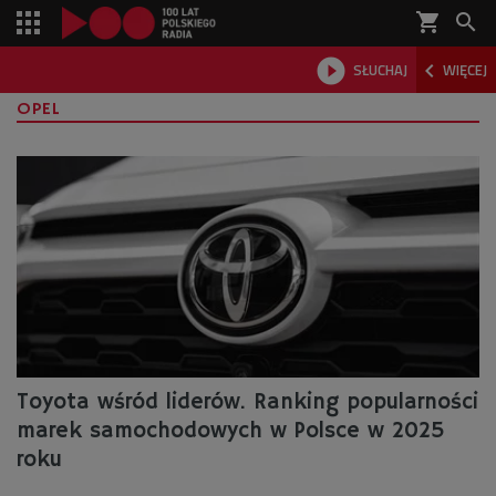
shopping_cart



SŁUCHAJ
WIĘCEJ

OPEL
Toyota wśród liderów. Ranking popularności
marek samochodowych w Polsce w 2025
roku