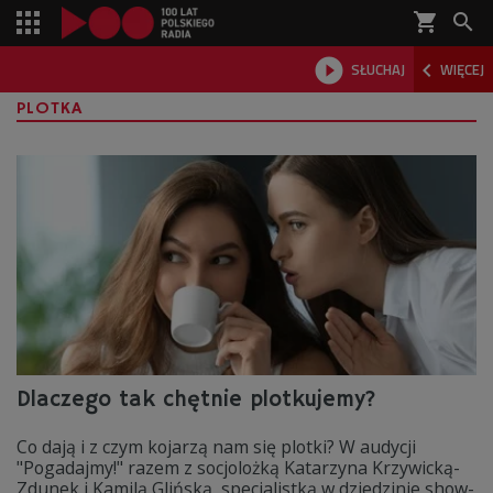
shopping_cart



SŁUCHAJ
WIĘCEJ

PLOTKA
Dlaczego tak chętnie plotkujemy?
Co dają i z czym kojarzą nam się plotki? W audycji
"Pogadajmy!" razem z socjolożką Katarzyna Krzywicką-
Zdunek i Kamilą Glińską, specjalistką w dziedzinie show-