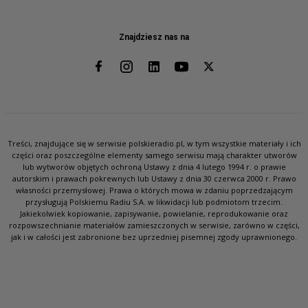
Znajdziesz nas na
Treści, znajdujące się w serwisie polskieradio.pl, w tym wszystkie materiały i ich
części oraz poszczególne elementy samego serwisu mają charakter utworów
lub wytworów objętych ochroną Ustawy z dnia 4 lutego 1994 r. o prawie
autorskim i prawach pokrewnych lub Ustawy z dnia 30 czerwca 2000 r. Prawo
własności przemysłowej. Prawa o których mowa w zdaniu poprzedzającym
przysługują Polskiemu Radiu S.A. w likwidacji lub podmiotom trzecim.
Jakiekolwiek kopiowanie, zapisywanie, powielanie, reprodukowanie oraz
rozpowszechnianie materiałów zamieszczonych w serwisie, zarówno w części,
jak i w całości jest zabronione bez uprzedniej pisemnej zgody uprawnionego.