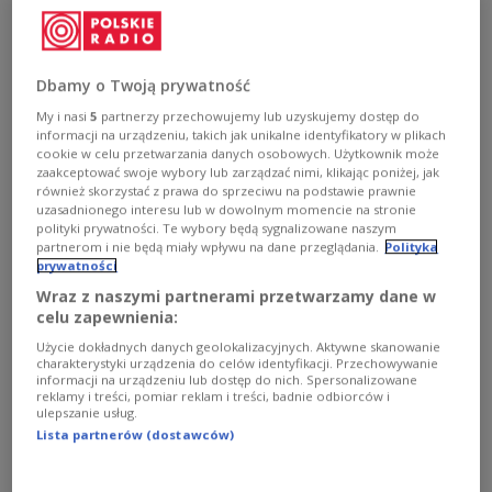
Bądźmy czujni: rosyjskie fake newsy są
bardzo groźne!
Rosyjska dezinformacja wciąż szuka nowych dróg
Dbamy o Twoją prywatność
działania. Obecnie pojawia się dużo fake'owych kont,
My i nasi
5
partnerzy przechowujemy lub uzyskujemy dostęp do
które wykorzystywane są np. do prób podburzania i
informacji na urządzeniu, takich jak unikalne identyfikatory w plikach
konfliktowania mieszkańców terenów przygranicznych.
cookie w celu przetwarzania danych osobowych. Użytkownik może
Rozpowszechniają fake newsy i plotki, które potrafią
zaakceptować swoje wybory lub zarządzać nimi, klikając poniżej, jak
narobić zamieszania, zdestabilizować i tak napiętą
również skorzystać z prawa do sprzeciwu na podstawie prawnie
sytuację.
uzasadnionego interesu lub w dowolnym momencie na stronie
polityki prywatności. Te wybory będą sygnalizowane naszym
Zobacz więcej na temat:
społeczeństwo
hakerzy
fake news
partnerom i nie będą miały wpływu na dane przeglądania.
Polityka
dezinformacja
Rosja
Karol Gnat
Trójka
prywatności
Wraz z naszymi partnerami przetwarzamy dane w
celu zapewnienia:
Użycie dokładnych danych geolokalizacyjnych. Aktywne skanowanie
charakterystyki urządzenia do celów identyfikacji. Przechowywanie
informacji na urządzeniu lub dostęp do nich. Spersonalizowane
reklamy i treści, pomiar reklam i treści, badnie odbiorców i
ulepszanie usług.
Lista partnerów (dostawców)