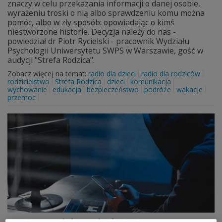
znaczy w celu przekazania informacji o danej osobie,
wyrażeniu troski o nią albo sprawdzeniu komu można
pomóc, albo w zły sposób: opowiadając o kimś
niestworzone historie. Decyzja należy do nas -
powiedział dr Piotr Rycielski - pracownik Wydziału
Psychologii Uniwersytetu SWPS w Warszawie, gość w
audycji "Strefa Rodzica".
Zobacz więcej na temat:
radio dla dzieci
radio dla rodziców
rodzicielstwo
Strefa Rodzica
dzieci
komunikacja
wychowanie
edukacja
bezpieczeństwo
podróże
wakacje
przemoc