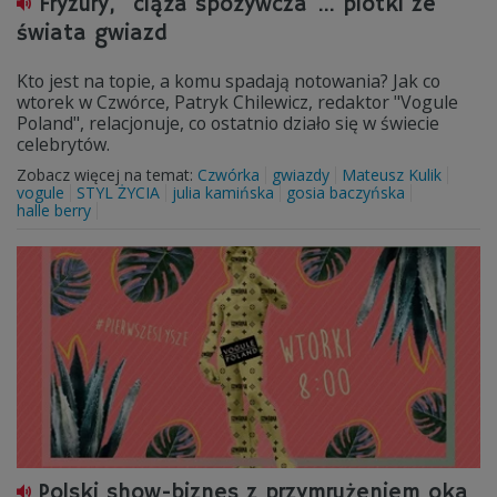
Fryzury, "ciąża spożywcza"... plotki ze
świata gwiazd
Kto jest na topie, a komu spadają notowania? Jak co
wtorek w Czwórce, Patryk Chilewicz, redaktor "Vogule
Poland", relacjonuje, co ostatnio działo się w świecie
celebrytów.
Zobacz więcej na temat:
Czwórka
gwiazdy
Mateusz Kulik
vogule
STYL ŻYCIA
julia kamińska
gosia baczyńska
halle berry
Polski show-biznes z przymrużeniem oka