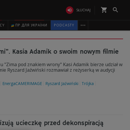
shopping_cart


SŁUCHAJ

ICY
ПР ДЛЯ УКРАЇНИ
PODCASTY
mi". Kasia Adamik o swoim nowym filmie
 "Zima pod znakiem wrony" Kasi Adamik bierze udział w
lmie Ryszard Jaźwiński rozmawiał z reżyserką w audycji
EnergaCAMERIMAGE
Ryszard Jaźwiński
Trójka
izują ucieczkę przed dekonspiracją