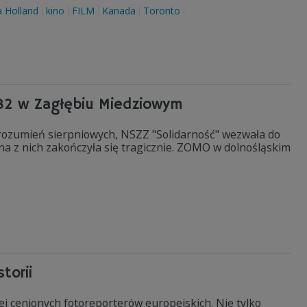
a Holland
kino
FILM
Kanada
Toronto
'82 w Zagłębiu Miedziowym
orozumień sierpniowych, NSZZ "Solidarność" wezwała do
na z nich zakończyła się tragicznie. ZOMO w dolnośląskim
torii
iej cenionych fotoreporterów europejskich. Nie tylko