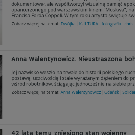
dokumentował, ale współtworzył wizualną pamięć epoki.
opancerzonego pod warszawskim kinem "Moskwa", na któ
Francisa Forda Coppoli. W tym roku artysta świętuje swo
Zobacz więcej na temat:
Dwójka
KULTURA
fotografia
chris
Anna Walentynowicz. Nieustraszona boh
Jej nazwisko weszło na trwałe do historii polskiego ru
postawą, uczciwością i stale wyrażanym dążeniem do pr
wśród robotników, ściągając jednocześnie na siebie prz
Zobacz więcej na temat:
Anna Walentynowicz
Gdańsk
Solida
42 lata temu zniesiono stan wojenny