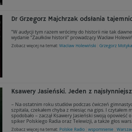
Dr Grzegorz Majchrzak odsłania tajemn
"W audycji tym razem wrócimy do historii nie tak dawne
wydanie "Zaułków historii" prowadzący Wacław Holewiń
Zobacz więcej na temat:
Wacław Holewiński
Grzegorz Motyk
Ksawery Jasieński. Jeden z najsłynniej
– Na ostatnim roku studiów podczas ćwiczeń gimnastycz
szpitala, czekałem chyba z miesiąc na gips. I czytałem 
spodobało – zaczął Ksawery Jasieński swoją opowieść o t
spiker Polskiego Radia oraz Telewizji, a także głos war
Zobacz więcej na temat:
Polskie Radio
wspomnienie
Warsza