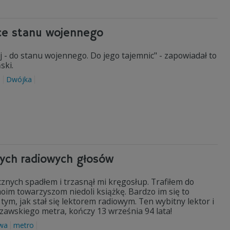
ice stanu wojennego
j - do stanu wojennego. Do jego tajemnic" - zapowiadał to
ski.
a
Dwójka
szych radiowych głosów
nych spadłem i trzasnął mi kręgosłup. Trafiłem do
moim towarzyszom niedoli książkę. Bardzo im się to
ym, jak stał się lektorem radiowym. Ten wybitny lektor i
szawskiego metra, kończy 13 września 94 lata!
wa
metro