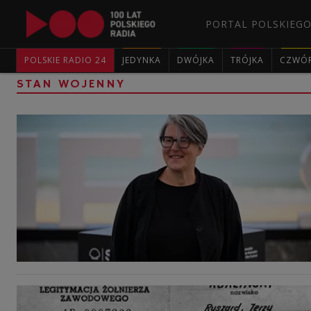
PORTAL POLSKIEGO
POLSKIE RADIO 24
JEDYNKA
DWÓJKA
TRÓJKA
CZWÓ
STAN WOJENNY