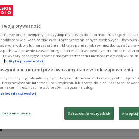
Z 7 na 8 listopada 1981 roku pułkownik Ryszard Kuklińs
wywieziony z Polski. Przyczyną ewakuacji była obawa K
Kiszczak utrzymywał, że kontrwywiad go nie podejrzew
 Twoją prywatność
Zobacz więcej na temat:
Ryszard Kukliński
PRL
komunizm
C
Zbigniew Brzeziński
artnerzy przechowujemy lub uzyskujemy dostęp do informacji na urządzeniu, taki
entyfikatory w plikach cookie w celu przetwarzania danych osobowych. Użytkown
ć swoje wybory lub zarządzać nimi, klikając poniżej, jak również skorzystać z pra
na podstawie prawnie uzasadnionego interesu lub w dowolnym momencie na stroni
i. Te wybory będą sygnalizowane naszym partnerom i nie będą miały wpływu na d
a.
Polityka prywatności
Ksiądz Jerzy Popiełuszko. Po
TYLKO U NAS
aszymi partnerami przetwarzamy dane w celu zapewnienia:
adnych danych geolokalizacyjnych. Aktywne skanowanie charakterystyki urządzen
Ksiądz Jerzy Popiełuszko był wrogiem dla komunistyczne
ji. Przechowywanie informacji na urządzeniu lub dostęp do nich. Spersonalizowane
iar reklam i treści, badnie odbiorców i ulepszanie usług.
śmierci. Kiedy prymas Polski kardynał Józef Glemp zde
obok kościoła św. Stanisława Kostki na warszawskim Żo
tnerów (dostawców)
nadzwyczajne środki bezpieczeństwa.
Zobacz więcej na temat:
Jerzy Popiełuszko
PRL
komunizm
Kościół katolicki
a zaawansowane
Odrzucenie wszystkich
Akceptuj