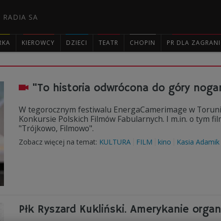
 RADIA SA
RKA
KIEROWCY
DZIECI
TEATR
CHOPIN
PR DLA ZAGRAN

"To historia odwrócona do góry noga
W tegorocznym festiwalu EnergaCamerimage w Toruniu
Konkursie Polskich Filmów Fabularnych. I m.in. o tym fi
"Trójkowo, Filmowo".
Zobacz więcej na temat:
KULTURA
FILM
kino
Kasia Adamik
Płk Ryszard Kukliński. Amerykanie organ