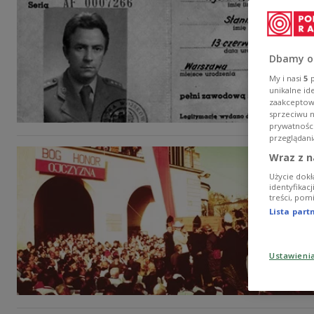
Dbamy o
My i nasi
5
p
unikalne id
zaakceptowa
sprzeciwu 
prywatnośc
przeglądani
Wraz z n
Użycie dokł
identyfikac
treści, pom
Lista par
Ustawieni