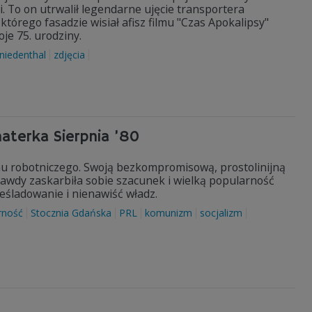
 To on utrwalił legendarne ujęcie transportera
rego fasadzie wisiał afisz filmu "Czas Apokalipsy"
je 75. urodziny.
 niedenthal
zdjęcia
aterka Sierpnia ’80
chu robotniczego. Swoją bezkompromisową, prostolinijną
awdy zaskarbiła sobie szacunek i wielką popularność
eśladowanie i nienawiść władz.
rność
Stocznia Gdańska
PRL
komunizm
socjalizm