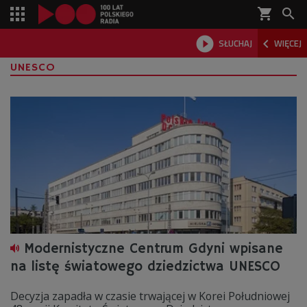
shopping_cart



SŁUCHAJ
WIĘCEJ

UNESCO
Modernistyczne Centrum Gdyni wpisane
na listę światowego dziedzictwa UNESCO
Decyzja zapadła w czasie trwającej w Korei Południowej