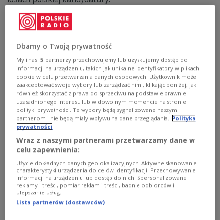
Zobacz więcej na temat:
Gdynia
miasto
Dbamy o Twoją prywatność
My i nasi
5
partnerzy przechowujemy lub uzyskujemy dostęp do
informacji na urządzeniu, takich jak unikalne identyfikatory w plikach
cookie w celu przetwarzania danych osobowych. Użytkownik może
zaakceptować swoje wybory lub zarządzać nimi, klikając poniżej, jak
również skorzystać z prawa do sprzeciwu na podstawie prawnie
uzasadnionego interesu lub w dowolnym momencie na stronie
polityki prywatności. Te wybory będą sygnalizowane naszym
partnerom i nie będą miały wpływu na dane przeglądania.
Polityka
prywatności
Kaplice zniszczone przez wandali. To
Wraz z naszymi partnerami przetwarzamy dane w
miejsce z listy UNESCO
celu zapewnienia:
Użycie dokładnych danych geolokalizacyjnych. Aktywne skanowanie
Na zabytkowych kaplicach Dróżek Kalwaryjskich
charakterystyki urządzenia do celów identyfikacji. Przechowywanie
informacji na urządzeniu lub dostęp do nich. Spersonalizowane
pojawiły się bluźniercze napisy. Duchowni mówią wprost
reklamy i treści, pomiar reklam i treści, badnie odbiorców i
o ataku na wspólne wartości i dziedzictwo.
ulepszanie usług.
Lista partnerów (dostawców)
Zobacz więcej na temat:
POLSKA
Kalwaria Zebrzydowska
duchowieństwo
regiony
małopolskie