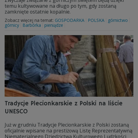
Zwyczaje związane z górniczym świętem będą dzięki
temu kultywowane na długo po tym, gdy zostaną
zamknięte ostatnie kopalnie.
Zobacz więcej na temat:
GOSPODARKA
POLSKA
górnictwo
górnicy
Barbórka
pieniądze
Tradycje Plecionkarskie z Polski na liście
UNESCO
Już w grudniu Tradycje Plecionkarskie z Polski zostaną
oficjalnie wpisane na prestiżową Listę Reprezentatywną
Niematerialnego Dziedzictwa Kulturowego Ludzkości