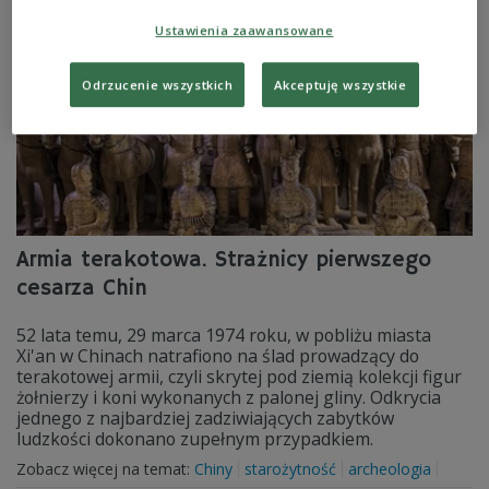
Ustawienia zaawansowane
Odrzucenie wszystkich
Akceptuję wszystkie
Armia terakotowa. Strażnicy pierwszego
cesarza Chin
52 lata temu, 29 marca 1974 roku, w pobliżu miasta
Xi'an w Chinach natrafiono na ślad prowadzący do
terakotowej armii, czyli skrytej pod ziemią kolekcji figur
żołnierzy i koni wykonanych z palonej gliny. Odkrycia
jednego z najbardziej zadziwiających zabytków
ludzkości dokonano zupełnym przypadkiem.
Zobacz więcej na temat:
Chiny
starożytność
archeologia