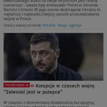
ewentualnego ataku na swoje terytorium jako realny
scenariusz - uważa były ambasador Polski w Ukrainie
Bartosz Cichocki. W jego ocenie dozbrajanie Ukrainy to
najtańszy i najskuteczniejszy sposób przeciwdziałania
wojnie w Polsce.
Zobacz więcej na temat:
POLSKA
Rosja
agresja
Korupcja w czasach wojny.
POLSKIE RADIO 24
"Zełenski jest w pułapce"
W związku z domniemaną działalnością korupcyjną,