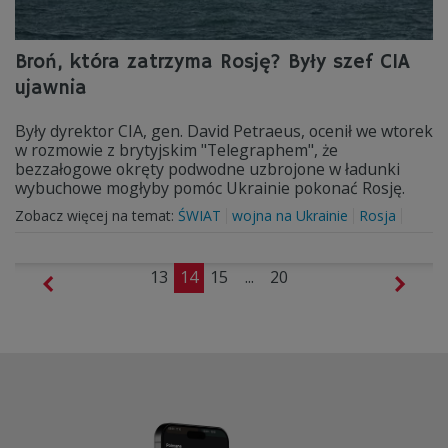
Broń, która zatrzyma Rosję? Były szef CIA
ujawnia
Były dyrektor CIA, gen. David Petraeus, ocenił we wtorek
w rozmowie z brytyjskim "Telegraphem", że
bezzałogowe okręty podwodne uzbrojone w ładunki
wybuchowe mogłyby pomóc Ukrainie pokonać Rosję.
Zobacz więcej na temat:
ŚWIAT
wojna na Ukrainie
Rosja
13
14
15
...
20