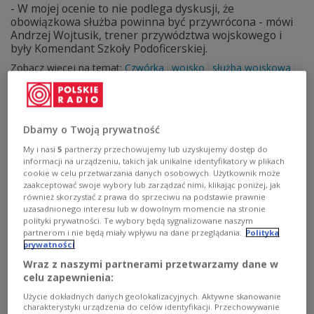
- W mojej ocenie to nie podlega dyskusji, że
obowiązkowa służba powinna być przywrócona - mówi
Andrzej Wojtusik, trener przywództwa wojskowego i
były Komendant Szkoły Podoficerskiej.
Zobacz więcej na temat:
Czwórka
wojsko
służba wojskowa
konflikt
POLSKA
Jakub Jamrozek
Dbamy o Twoją prywatność
My i nasi
5
partnerzy przechowujemy lub uzyskujemy dostęp do
informacji na urządzeniu, takich jak unikalne identyfikatory w plikach
cookie w celu przetwarzania danych osobowych. Użytkownik może
zaakceptować swoje wybory lub zarządzać nimi, klikając poniżej, jak
również skorzystać z prawa do sprzeciwu na podstawie prawnie
uzasadnionego interesu lub w dowolnym momencie na stronie
polityki prywatności. Te wybory będą sygnalizowane naszym
partnerom i nie będą miały wpływu na dane przeglądania.
Polityka
prywatności
Benjamin Britten: pacyfistyczny manifest
Wraz z naszymi partnerami przetwarzamy dane w
kompozytora
celu zapewnienia:
Użycie dokładnych danych geolokalizacyjnych. Aktywne skanowanie
Our hunting fathers - właśnie ten cykl pieśni na głos i
charakterystyki urządzenia do celów identyfikacji. Przechowywanie