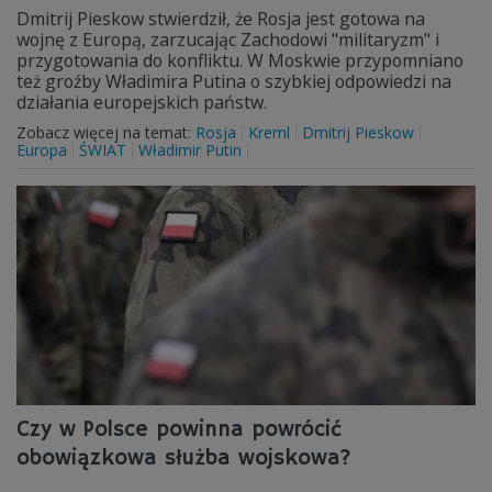
Dmitrij Pieskow stwierdził, że Rosja jest gotowa na
wojnę z Europą, zarzucając Zachodowi "militaryzm" i
przygotowania do konfliktu. W Moskwie przypomniano
też groźby Władimira Putina o szybkiej odpowiedzi na
działania europejskich państw.
Zobacz więcej na temat:
Rosja
Kreml
Dmitrij Pieskow
Europa
ŚWIAT
Władimir Putin
Czy w Polsce powinna powrócić
obowiązkowa służba wojskowa?