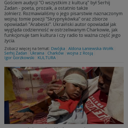
Gościem audycji "O wszystkim z kulturą" był Serhij
Żadan - poeta, prozaik, a ostatnio także
żołnierz. Rozmawialiśmy o jego pisarstwie naznaczonym
wojną: tomie poezji "Skrypnykówka" oraz zbiorze
opowiadań "Arabeski". Ukraiński autor opowiadał jak
wygląda codzienność w ostrzeliwanym Charkowie, jak
funkcjonuje tam kultura i czy radio to ważna część jego
życia.
Zobacz więcej na temat:
Dwójka
Aldona Łaniewska-Wołłk
Serhij Żadan
Ukraina
Charków
wojna z Rosją
Igor Gorzkowski
KULTURA