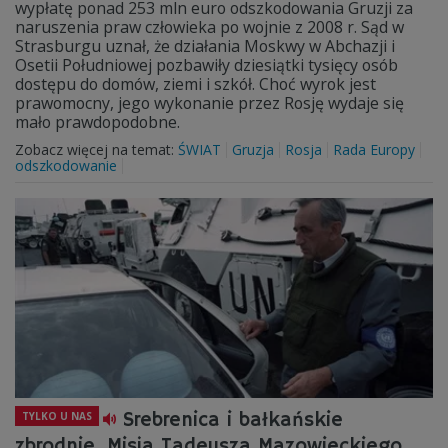
wypłatę ponad 253 mln euro odszkodowania Gruzji za
naruszenia praw człowieka po wojnie z 2008 r. Sąd w
Strasburgu uznał, że działania Moskwy w Abchazji i
Osetii Południowej pozbawiły dziesiątki tysięcy osób
dostępu do domów, ziemi i szkół. Choć wyrok jest
prawomocny, jego wykonanie przez Rosję wydaje się
mało prawdopodobne.
Zobacz więcej na temat:
ŚWIAT
Gruzja
Rosja
Rada Europy
odszkodowanie
Srebrenica i bałkańskie
TYLKO U NAS
zbrodnie. Misja Tadeusza Mazowieckiego