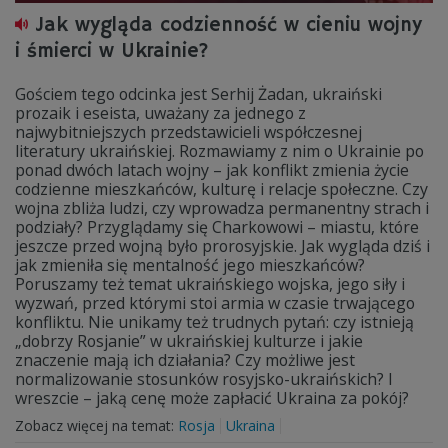
Jak wygląda codzienność w cieniu wojny
i śmierci w Ukrainie?
Gościem tego odcinka jest Serhij Żadan, ukraiński
prozaik i eseista, uważany za jednego z
najwybitniejszych przedstawicieli współczesnej
literatury ukraińskiej. Rozmawiamy z nim o Ukrainie po
ponad dwóch latach wojny – jak konflikt zmienia życie
codzienne mieszkańców, kulturę i relacje społeczne. Czy
wojna zbliża ludzi, czy wprowadza permanentny strach i
podziały? Przyglądamy się Charkowowi – miastu, które
jeszcze przed wojną było prorosyjskie. Jak wygląda dziś i
jak zmieniła się mentalność jego mieszkańców?
Poruszamy też temat ukraińskiego wojska, jego siły i
wyzwań, przed którymi stoi armia w czasie trwającego
konfliktu. Nie unikamy też trudnych pytań: czy istnieją
„dobrzy Rosjanie” w ukraińskiej kulturze i jakie
znaczenie mają ich działania? Czy możliwe jest
normalizowanie stosunków rosyjsko-ukraińskich? I
wreszcie – jaką cenę może zapłacić Ukraina za pokój?
Zobacz więcej na temat:
Rosja
Ukraina