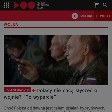
shopping_cart



SŁUCHAJ
WIĘCEJ

WOJNA
Polacy nie chcą słyszeć o
POLSKIE RADIO 24
wojnie? "To wyparcie"
Choć Polska od dawna jest celem działań hybrydowych,