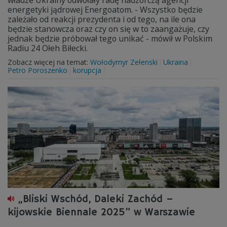
władze Ukrainy odwołały radę nadzorczą agencji
energetyki jądrowej Energoatom. - Wszystko będzie
zależało od reakcji prezydenta i od tego, na ile ona
będzie stanowcza oraz czy on się w to zaangażuje, czy
jednak będzie próbował tego unikać - mówił w Polskim
Radiu 24 Ołeh Biłecki.
Zobacz więcej na temat:
Wołodymyr Zełenski
Ukraina
Petro Poroszenko
korupcja
„Bliski Wschód, Daleki Zachód –
kijowskie Biennale 2025” w Warszawie