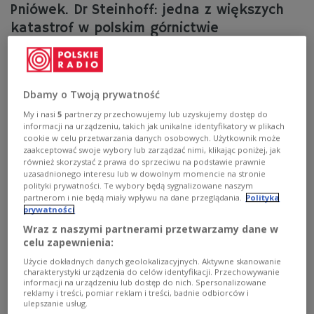
Pniówek. Dr Steinhoff: jedna z większych
katastrof w polskim górnictwie
- Podjęto wszystkie działania, które są w zgodzie z
techniką górniczą i regułami związanymi ze
zwalczaniem takiego zagrożenia - powiedział w Polskim
Dbamy o Twoją prywatność
Radiu 24 ekspert ds. górnictwa dr Janusz Steinhoff, były
minister gospodarki w rządzie Jerzego Buzka.
My i nasi
5
partnerzy przechowujemy lub uzyskujemy dostęp do
informacji na urządzeniu, takich jak unikalne identyfikatory w plikach
Zobacz więcej na temat:
POLSKA
Mirosław Skowron
cookie w celu przetwarzania danych osobowych. Użytkownik może
Polskie Radio 24
wypadek w kopalni
wybuch
zaakceptować swoje wybory lub zarządzać nimi, klikając poniżej, jak
jastrzębska spółka węglowa
regiony
śląskie
również skorzystać z prawa do sprzeciwu na podstawie prawnie
uzasadnionego interesu lub w dowolnym momencie na stronie
polityki prywatności. Te wybory będą sygnalizowane naszym
partnerom i nie będą miały wpływu na dane przeglądania.
Polityka
prywatności
Wraz z naszymi partnerami przetwarzamy dane w
celu zapewnienia:
Użycie dokładnych danych geolokalizacyjnych. Aktywne skanowanie
charakterystyki urządzenia do celów identyfikacji. Przechowywanie
informacji na urządzeniu lub dostęp do nich. Spersonalizowane
reklamy i treści, pomiar reklam i treści, badnie odbiorców i
ulepszanie usług.