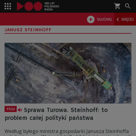
shopping_cart



SŁUCHAJ
WIĘCEJ

JANUSZ STEINHOFF
Sprawa Turowa. Steinhoff: to
PR24
problem całej polityki państwa
Według byłego ministra gospodarki Janusza Steinhoffa