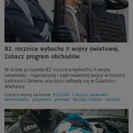
82. rocznica wybuchu II wojny światowej.
Zobacz program obchodów
W środę przypada 82. rocznica wybuchu II wojny
światowej - największej i najkrwawszej wojny w historii
ludzkości. Główne uroczyści odbędą się w Gdański i
Wieluniu.
Zobacz więcej na temat:
POLSKA
II wojna światowa
Westerplatte
prezydent
premier
Wojsko Polskie
Gdańsk