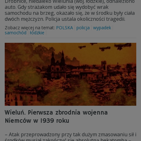
Drobnice, niedaleko Wielunia (woj. łódzkie), odnaleziono
auto. Gdy strażakom udało się wydobyć wrak
samochodu na brzeg, okazało się, że w środku były ciała
dwóch mężczyzn. Policja ustala okoliczności tragedii.
Zobacz więcej na temat:
POLSKA
policja
wypadek
samochód
łódzkie
Wieluń. Pierwsza zbrodnia wojenna
Niemców w 1939 roku
– Atak przeprowadzony przy tak dużym zmasowaniu sił i
środków musiał zakończyć się absolutną hekatombą –