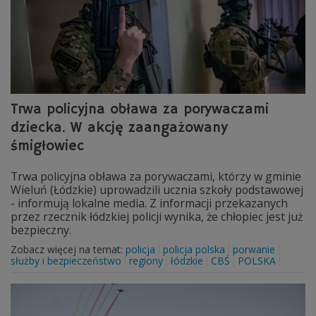
Trwa policyjna obława za porywaczami
dziecka. W akcję zaangażowany
śmigłowiec
Trwa policyjna obława za porywaczami, którzy w gminie
Wieluń (Łódzkie) uprowadzili ucznia szkoły podstawowej
- informują lokalne media. Z informacji przekazanych
przez rzecznik łódzkiej policji wynika, że chłopiec jest już
bezpieczny.
Zobacz więcej na temat:
policja
policja polska
porwanie
służby i bezpieczeństwo
regiony
łódzkie
CBŚ
POLSKA