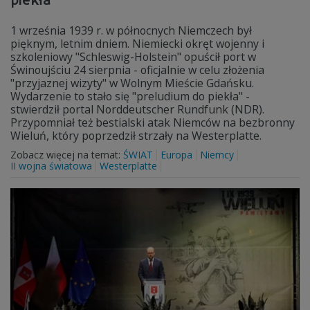
piekła"
1 września 1939 r. w północnych Niemczech był
pięknym, letnim dniem. Niemiecki okręt wojenny i
szkoleniowy "Schleswig-Holstein" opuścił port w
Świnoujściu 24 sierpnia - oficjalnie w celu złożenia
"przyjaznej wizyty" w Wolnym Mieście Gdańsku.
Wydarzenie to stało się "preludium do piekła" -
stwierdził portal Norddeutscher Rundfunk (NDR).
Przypomniał też bestialski atak Niemców na bezbronny
Wieluń, który poprzedził strzały na Westerplatte.
Zobacz więcej na temat:
ŚWIAT
Europa
Niemcy
II wojna światowa
Westerplatte