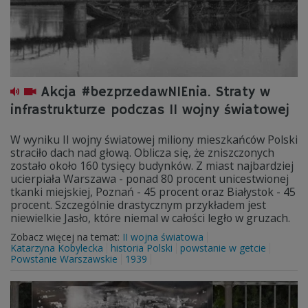
Akcja #bezprzedawNIEnia. Straty w
infrastrukturze podczas II wojny światowej
W wyniku II wojny światowej miliony mieszkańców Polski
straciło dach nad głową. Oblicza się, że zniszczonych
zostało około 160 tysięcy budynków. Z miast najbardziej
ucierpiała Warszawa - ponad 80 procent unicestwionej
tkanki miejskiej, Poznań - 45 procent oraz Białystok - 45
procent. Szczególnie drastycznym przykładem jest
niewielkie Jasło, które niemal w całości legło w gruzach.
Zobacz więcej na temat:
II wojna światowa
Katarzyna Kobylecka
historia Polski
powstanie w getcie
Powstanie Warszawskie
1939