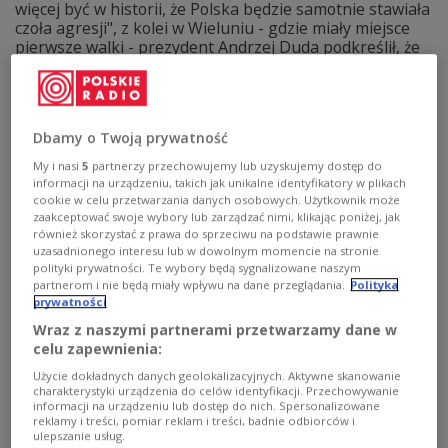
więcej być w historii, że Polska będzie samotnie stawiała
czoła agresji", z kolei w Wieluniu - gdzie miały miejsce
pierwsze walki - prezydent Andrzej Duda podkreślił, że
"nie wolno ustępować imperializmowi".
Zobacz więcej na temat:
II wojna światowa
Westerplatte
historia Polski
Dbamy o Twoją prywatność
My i nasi
5
partnerzy przechowujemy lub uzyskujemy dostęp do
informacji na urządzeniu, takich jak unikalne identyfikatory w plikach
cookie w celu przetwarzania danych osobowych. Użytkownik może
zaakceptować swoje wybory lub zarządzać nimi, klikając poniżej, jak
również skorzystać z prawa do sprzeciwu na podstawie prawnie
uzasadnionego interesu lub w dowolnym momencie na stronie
polityki prywatności. Te wybory będą sygnalizowane naszym
partnerom i nie będą miały wpływu na dane przeglądania.
Polityka
prywatności
Wraz z naszymi partnerami przetwarzamy dane w
celu zapewnienia:
Wieluń - polska Guernica. Okrutne
Użycie dokładnych danych geolokalizacyjnych. Aktywne skanowanie
zbrodnie wojenne na mieszkańcach miasta
charakterystyki urządzenia do celów identyfikacji. Przechowywanie
informacji na urządzeniu lub dostęp do nich. Spersonalizowane
reklamy i treści, pomiar reklam i treści, badnie odbiorców i
II wojna światowa rozpoczęła się w piątek 1 września o
ulepszanie usług.