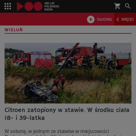
shopping_cart



SŁUCHAJ
WIĘCEJ

WIELUŃ
Citroen zatopiony w stawie. W środku ciała
18- i 39-latka
W sobotę, w jednym ze stawów w miejscowości