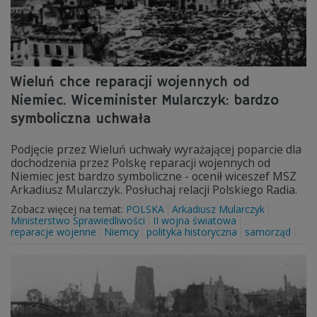
Wieluń chce reparacji wojennych od
Niemiec. Wiceminister Mularczyk: bardzo
symboliczna uchwała
Podjęcie przez Wieluń uchwały wyrażającej poparcie dla
dochodzenia przez Polskę reparacji wojennych od
Niemiec jest bardzo symboliczne - ocenił wiceszef MSZ
Arkadiusz Mularczyk. Posłuchaj relacji Polskiego Radia.
Zobacz więcej na temat:
POLSKA
Arkadiusz Mularczyk
Ministerstwo Sprawiedliwości
II wojna światowa
reparacje wojenne
Niemcy
polityka historyczna
samorząd