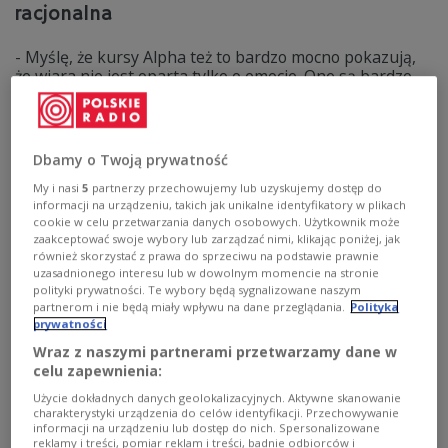
racjonalna
- Myślę, że kursy Alpha też to bardzo mocno pokazują,
że wiara nie jest oparta tylko o emocje. One są bardzo
ważne, ale wiara jest racjonalna. Dlatego nie mamy
powodu, żeby obawiać się rzeczowych pytań. Bardzo
podoba mi się przykład ewangelistów, którzy nie
lukrowali życiorysu św. Piotra i innych apostołów. Robiąc
Dbamy o Twoją prywatność
często hagiografię z naszych świętych, zachowujemy się,
jakbyśmy nie czytali ewangelii, która pokazuje świętych
My i nasi
5
partnerzy przechowujemy lub uzyskujemy dostęp do
informacji na urządzeniu, takich jak unikalne identyfikatory w plikach
z krwi i kości - mówił w Dwójce Jacek Dziedzina, socjolog,
cookie w celu przetwarzania danych osobowych. Użytkownik może
dziennikarz i publicysta "Gościa Niedzielnego".
zaakceptować swoje wybory lub zarządzać nimi, klikając poniżej, jak
Zobacz więcej na temat:
wiara
Kościół
Dwójka
również skorzystać z prawa do sprzeciwu na podstawie prawnie
Michał Szułdrzyński
kurs
uzasadnionego interesu lub w dowolnym momencie na stronie
polityki prywatności. Te wybory będą sygnalizowane naszym
partnerom i nie będą miały wpływu na dane przeglądania.
Polityka
prywatności
Wraz z naszymi partnerami przetwarzamy dane w
celu zapewnienia:
Użycie dokładnych danych geolokalizacyjnych. Aktywne skanowanie
charakterystyki urządzenia do celów identyfikacji. Przechowywanie
informacji na urządzeniu lub dostęp do nich. Spersonalizowane
reklamy i treści, pomiar reklam i treści, badnie odbiorców i