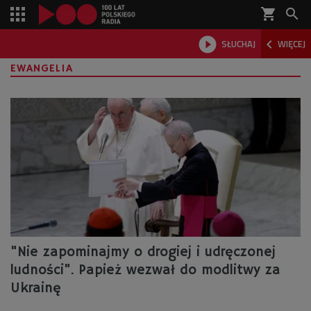
shopping_cart



SŁUCHAJ
WIĘCEJ

EWANGELIA
"Nie zapominajmy o drogiej i udręczonej
ludności". Papież wezwał do modlitwy za
Ukrainę