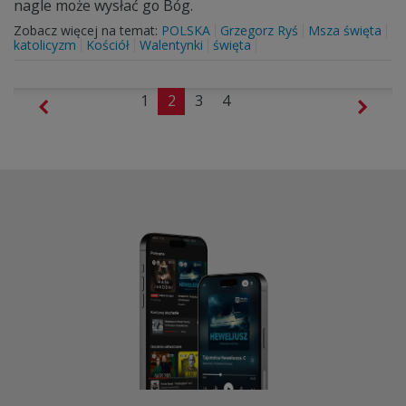
nagle może wysłać go Bóg.
Zobacz więcej na temat:
POLSKA
Grzegorz Ryś
Msza święta
katolicyzm
Kościół
Walentynki
święta
1
2
3
4