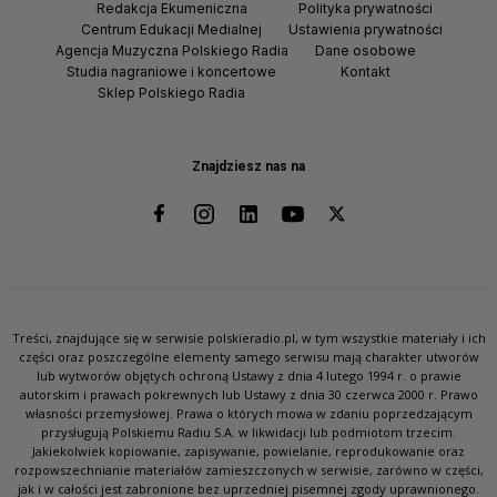
Redakcja Ekumeniczna
Polityka prywatności
Centrum Edukacji Medialnej
Ustawienia prywatności
Agencja Muzyczna Polskiego Radia
Dane osobowe
Studia nagraniowe i koncertowe
Kontakt
Sklep Polskiego Radia
Znajdziesz nas na
Treści, znajdujące się w serwisie polskieradio.pl, w tym wszystkie materiały i ich
części oraz poszczególne elementy samego serwisu mają charakter utworów
lub wytworów objętych ochroną Ustawy z dnia 4 lutego 1994 r. o prawie
autorskim i prawach pokrewnych lub Ustawy z dnia 30 czerwca 2000 r. Prawo
własności przemysłowej. Prawa o których mowa w zdaniu poprzedzającym
przysługują Polskiemu Radiu S.A. w likwidacji lub podmiotom trzecim.
Jakiekolwiek kopiowanie, zapisywanie, powielanie, reprodukowanie oraz
rozpowszechnianie materiałów zamieszczonych w serwisie, zarówno w części,
jak i w całości jest zabronione bez uprzedniej pisemnej zgody uprawnionego.