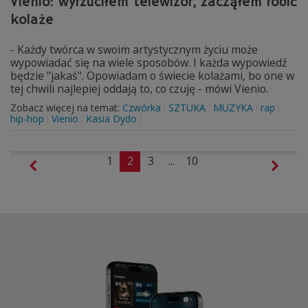
Vienio: wyrzuciłem telewizor, zacząłem robić
kolaże
- Każdy twórca w swoim artystycznym życiu może
wypowiadać się na wiele sposobów. I każda wypowiedź
będzie "jakaś". Opowiadam o świecie kolażami, bo one w
tej chwili najlepiej oddają to, co czuję - mówi Vienio.
Zobacz więcej na temat:
Czwórka
SZTUKA
MUZYKA
rap
hip-hop
Vienio
Kasia Dydo
1
2
3
...
10