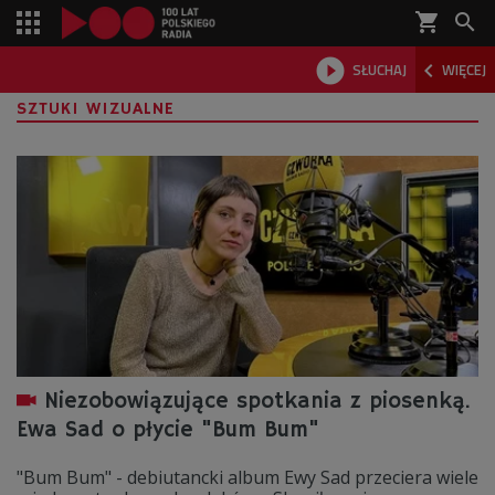
shopping_cart



SŁUCHAJ
WIĘCEJ

SZTUKI WIZUALNE
Niezobowiązujące spotkania z piosenką.
Ewa Sad o płycie "Bum Bum"
"Bum Bum" - debiutancki album Ewy Sad przeciera wiele