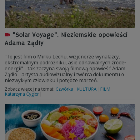
"Solar Voyage". Nieziemskie opowieści
Adama Żądły
"To jest film o Mirku Lechu, wizjonerze wynalazcy,
ekstremalnym podróżniku, asie odnawialnych źródeł
energii" - tak zaczyna swoją filmową opowieść Adam
Żądło - artysta audiowizualny i twórca dokumentu o
niezwykłym człowieku i potędze marzeń.
Zobacz więcej na temat:
Czwórka
KULTURA
FILM
Katarzyna Cygler