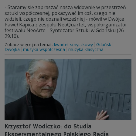
- Staramy się zapraszać naszą widownię w przestrzeń
sztuki współczesnej, pokazywać im coś, czego nie
widzieli, czego nie doznali wcześniej - mówił w Dwójce
Paweł Kapica z zespołu NeoQuartet, współorganizator
festiwalu NeoArte - Syntezator Sztuki w Gdańsku (26-
29.10).
Zobacz więcej na temat:
kwartet smyczkowy
Gdańsk
Dwójka
muzyka współczesna
muzyka klasyczna
Krzysztof Wodiczko: do Studia
Eksperymentalnego Polskiego Radia