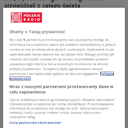
przyjeżdżali z całego świata
- Robiłem dyplom - laboratorium perkusyjne,
instrument, projekt dla Studia Eksperymentalnego
Polskiego Radia. Tu przyjeżdżali ludzie z całego świata.
Dbamy o Twoją prywatność
Ja się dużo dowiadywałem od Patkowskiego dzięki jego
podróżom i pracy w Stanach Zjednoczonych, przede
My i nasi
5
partnerzy przechowujemy lub uzyskujemy dostęp do
wszystkim na Uniwersytecie Illinois w Urbanie i
informacji na urządzeniu, takich jak unikalne identyfikatory w plikach
cookie w celu przetwarzania danych osobowych. Użytkownik może
Champaign, gdzie było wielkie eksperymentalne
zaakceptować swoje wybory lub zarządzać nimi, klikając poniżej, jak
centrum muzyczne - mówił w "Zapiskach ze
również skorzystać z prawa do sprzeciwu na podstawie prawnie
współczesności" Krzysztof Wodiczko, artysta wizualny,
uzasadnionego interesu lub w dowolnym momencie na stronie
teoretyk sztuki i wykładowca.
polityki prywatności. Te wybory będą sygnalizowane naszym
partnerom i nie będą miały wpływu na dane przeglądania.
Polityka
Zobacz więcej na temat:
Krzysztof Wodiczko
prywatności
Studio Eksperymentalne Polskiego Radia
Dwójka
Wraz z naszymi partnerami przetwarzamy dane w
celu zapewnienia:
Użycie dokładnych danych geolokalizacyjnych. Aktywne skanowanie
charakterystyki urządzenia do celów identyfikacji. Przechowywanie
informacji na urządzeniu lub dostęp do nich. Spersonalizowane
reklamy i treści, pomiar reklam i treści, badnie odbiorców i
ulepszanie usług.
Lista partnerów (dostawców)