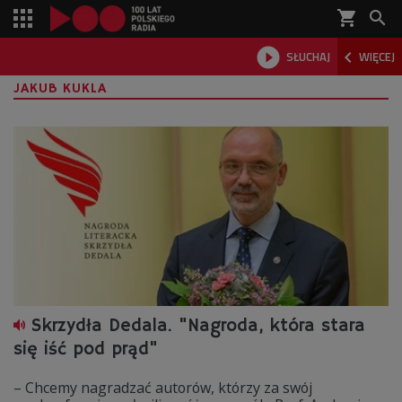
shopping_cart



SŁUCHAJ
WIĘCEJ

JAKUB KUKLA
Skrzydła Dedala. "Nagroda, która stara
się iść pod prąd"
– Chcemy nagradzać autorów, którzy za swój