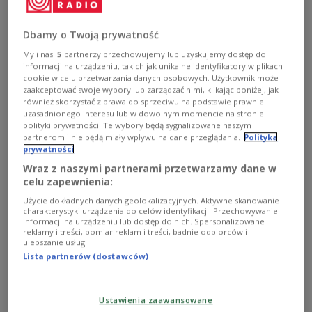
Zobacz więcej na temat:
Tolkien
książki
fantastyka
KULTURA
KSIĄŻKA
Dbamy o Twoją prywatność
My i nasi
5
partnerzy przechowujemy lub uzyskujemy dostęp do
informacji na urządzeniu, takich jak unikalne identyfikatory w plikach
cookie w celu przetwarzania danych osobowych. Użytkownik może
zaakceptować swoje wybory lub zarządzać nimi, klikając poniżej, jak
również skorzystać z prawa do sprzeciwu na podstawie prawnie
uzasadnionego interesu lub w dowolnym momencie na stronie
polityki prywatności. Te wybory będą sygnalizowane naszym
partnerom i nie będą miały wpływu na dane przeglądania.
Polityka
prywatności
Wraz z naszymi partnerami przetwarzamy dane w
celu zapewnienia:
"Rodzina na sprzedaż". Dylemat matek w
Użycie dokładnych danych geolokalizacyjnych. Aktywne skanowanie
charakterystyki urządzenia do celów identyfikacji. Przechowywanie
Argentynie
informacji na urządzeniu lub dostęp do nich. Spersonalizowane
reklamy i treści, pomiar reklam i treści, badnie odbiorców i
ulepszanie usług.
- Diego Lerman pisze scenariusze, które poruszają
Lista partnerów (dostawców)
problemy jego kraju, ale pytania, które stawia w swoim
filmie, są uniwersalne - o pracy nad nowym filmem
argentyńskiego reżysera opowiadał w Dwójce ceniony
operator Wojciech Staroń.
Ustawienia zaawansowane