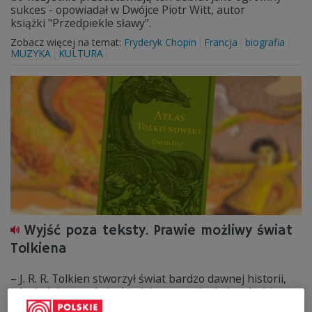
sukces - opowiadał w Dwójce Piotr Witt, autor
książki "Przedpiekle sławy".
Zobacz więcej na temat:
Fryderyk Chopin
Francja
biografia
MUZYKA
KULTURA
Wyjść poza teksty. Prawie możliwy świat
Tolkiena
– J. R. R. Tolkien stworzył świat bardzo dawnej historii,
jaka byłaby mogła być, gdyby wszystko było odrobinę
inaczej – mówiła anglistka prof. Dominika Oramus.