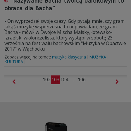
"Nazywanie Bacha twórcą barokowym to
obraza dla Bacha"
- On wyprzedzał swoje czasy. Gdy pytają mnie, czy gram
jakąś muzykę współczesną to odpowiadam, że gram
Bacha - mówił w Dwójce Mischa Maisky, łotewsko-
izraelski wiolonczelista, który wystąpi w sobotę 23
września na festiwalu bachowskim "Muzyka w Opactwie
2017" w Wąchocku.
Zobacz więcej na temat:
muzyka klasyczna
MUZYKA
KULTURA
102
103
104
...
106