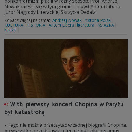
nonkonformizm płacili w różny sposób. Prof. Andrzej
Nowak mieści się w tym gronie – mówił Antoni Libera,
juror Nagrody Literackiej Skrzydła Dedala.
Zobacz więcej na temat:
Andrzej Nowak
historia Polski
KULTURA
HISTORIA
Antoni Libera
literatura
KSIĄŻKA
książki
Witt: pierwszy koncert Chopina w Paryżu
był katastrofą
- Tego nie można przeczytać w żadnej biografii Chopina,
bo wszystkie przedstawiają ten debiut jako ogromny