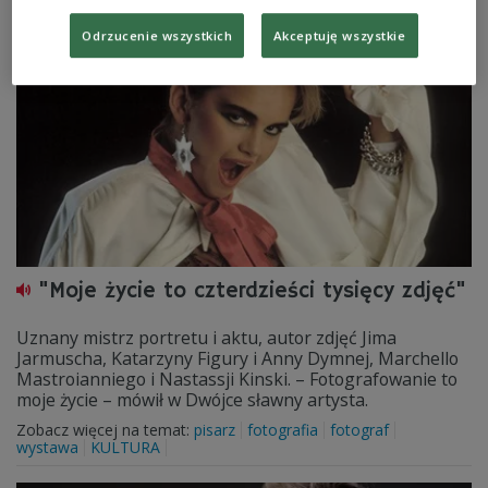
Zobacz więcej na temat:
kino
Argentyna
FILM
KULTURA
Odrzucenie wszystkich
Akceptuję wszystkie
"Moje życie to czterdzieści tysięcy zdjęć"
Uznany mistrz portretu i aktu, autor zdjęć Jima
Jarmuscha, Katarzyny Figury i Anny Dymnej, Marchello
Mastroianniego i Nastassji Kinski. – Fotografowanie to
moje życie – mówił w Dwójce sławny artysta.
Zobacz więcej na temat:
pisarz
fotografia
fotograf
wystawa
KULTURA