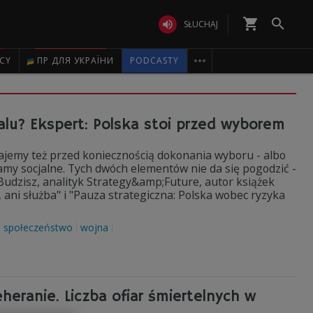
shopping_cart


SŁUCHAJ

ICY
ПР ДЛЯ УКРАЇНИ
PODCASTY
lu? Ekspert: Polska stoi przed wyborem
ajemy też przed koniecznością dokonania wyboru - albo
y socjalne. Tych dwóch elementów nie da się pogodzić -
udzisz, analityk Strategy&amp;Future, autor książek
 ani służba" i "Pauza strategiczna: Polska wobec ryzyka
społeczeństwo
wojna
heranie. Liczba ofiar śmiertelnych w