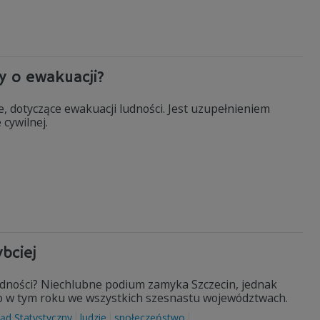
y o ewakuacji?
, dotyczące ewakuacji ludności. Jest uzupełnieniem
 cywilnej.
bciej
udności? Niechlubne podium zamyka Szczecin, jednak
no w tym roku we wszystkich szesnastu województwach.
ąd Statystyczny
ludzie
społeczeństwo