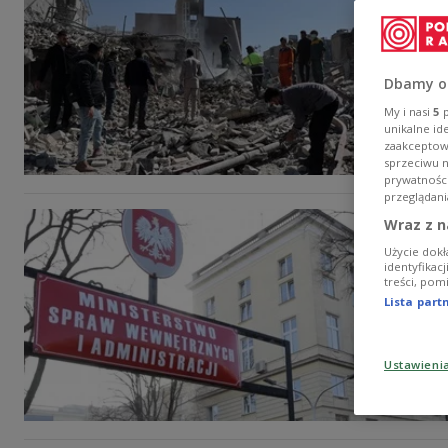
Dbamy o
My i nasi
5
p
unikalne id
zaakceptowa
sprzeciwu 
prywatnośc
przeglądani
Wraz z n
Użycie dokł
identyfikac
treści, pom
Lista par
Ustawieni