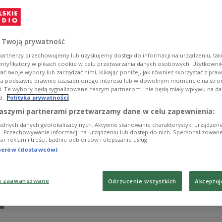
Iranie wzrosła do 787
Co najmniej 787 osób zginęło dotąd w Iranie w wyniku w
poinformował we wtorek irański Czerwony Półksiężyc, n
 Twoją prywatność
wyłącznie do cywilów, czy również do przedstawicieli s
informowała o śmierci 555 osób.
artnerzy przechowujemy lub uzyskujemy dostęp do informacji na urządzeniu, taki
entyfikatory w plikach cookie w celu przetwarzania danych osobowych. Użytkown
Zobacz więcej na temat:
Iran
Stany Zjednoczone
Izrael
ć swoje wybory lub zarządzać nimi, klikając poniżej, jak również skorzystać z pra
na podstawie prawnie uzasadnionego interesu lub w dowolnym momencie na stroni
i. Te wybory będą sygnalizowane naszym partnerom i nie będą miały wpływu na d
a.
Polityka prywatności
Prawie 5 mld zł dla samorządów na och
aszymi partnerami przetwarzamy dane w celu zapewnienia:
adnych danych geolokalizacyjnych. Aktywne skanowanie charakterystyki urządzen
Prawie 5 mld zł trafi do województw na zadania z zakre
ji. Przechowywanie informacji na urządzeniu lub dostęp do nich. Spersonalizowane
iar reklam i treści, badnie odbiorców i ulepszanie usług.
samorządu terytorialnego – wynika z informacji przek
Administracji w odpowiedzi na pytania Serwisu Samo
tnerów (dostawców)
mają być obiekty zbiorowej ochrony.
Zobacz więcej na temat:
MSWiA
obrona konieczna
a zaawansowane
Odrzucenie wszystkich
Akceptuj