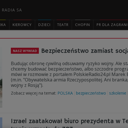
 RADIA SA
RKA
KIEROWCY
DZIECI
TEATR
CHOPIN
PR DLA ZAGRAN

Bezpieczeństwo zamiast socja
NASZ WYWIAD
Budując obronę cywilną odsuwamy ryzyko wojny. Ale st
chcemy budować bezpieczeństwo, albo szczodre program
mówi w rozmowie z portalem PolskieRadio24.pl Marek B
(m.in. "Obywatelska armia Rzeczypospolitej. Ani branka,
wojny z Rosją").
Zobacz więcej na temat:
POLSKA
bezpieczeństwo
szkolenie
Izrael zaatakował biuro prezydenta w Te