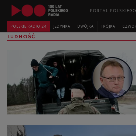
PORTAL POLSKIEGO
POLSKIE RADIO 24
JEDYNKA
DWÓJKA
TRÓJKA
CZWÓ
LUDNOŚĆ