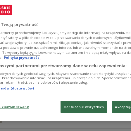
migrantów w UE
- O pani komisarz (Ylvie Johansson - przyp. red.) i nasz
mówiła w Programie 1 Polskiego Radia Mirosława Stacho
 Twoją prywatność
Zobacz więcej na temat:
polityka
Prawo i Sprawiedliwość
mig
POLSKA
artnerzy przechowujemy lub uzyskujemy dostęp do informacji na urządzeniu, taki
entyfikatory w plikach cookie w celu przetwarzania danych osobowych. Użytkown
ć swoje wybory lub zarządzać nimi, klikając poniżej, jak również skorzystać z pra
na podstawie prawnie uzasadnionego interesu lub w dowolnym momencie na stroni
i. Te wybory będą sygnalizowane naszym partnerom i nie będą miały wpływu na d
a.
Polityka prywatności
Tusk zarzuca PiS zgodę na "nieko
PR24
aszymi partnerami przetwarzamy dane w celu zapewnienia:
mówienie o czymś, czego nie ma
adnych danych geolokalizacyjnych. Aktywne skanowanie charakterystyki urządzen
ji. Przechowywanie informacji na urządzeniu lub dostęp do nich. Spersonalizowane
iar reklam i treści, badnie odbiorców i ulepszanie usług.
- Sytuacja, w której PO oskarża PiS o otwieranie drzwi 
tnerów (dostawców)
i pokazywaniem czegoś, czego nie ma - mówił w Polskim 
Zobacz więcej na temat:
Polskie Radio 24
migracja
polityka
a zaawansowane
Odrzucenie wszystkich
Akceptuj