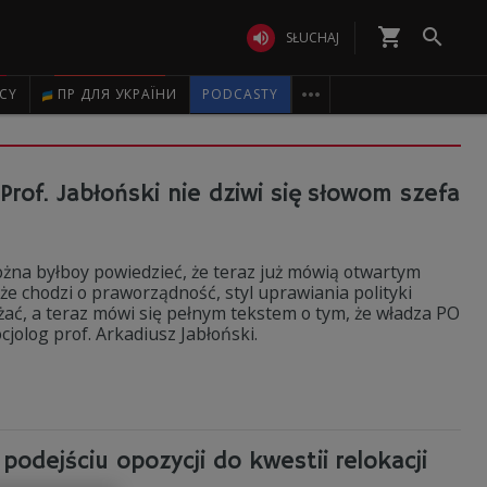
shopping_cart


SŁUCHAJ

ICY
ПР ДЛЯ УКРАЇНИ
PODCASTY
of. Jabłoński nie dziwi się słowom szefa
ożna byłboy powiedzieć, że teraz już mówią otwartym
 chodzi o praworządność, styl uprawiania polityki
żać, a teraz mówi się pełnym tekstem o tym, że władza PO
jolog prof. Arkadiusz Jabłoński.
podejściu opozycji do kwestii relokacji