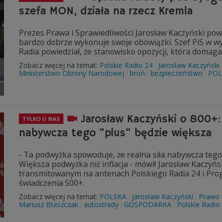
szefa MON, działa na rzecz Kremla
Prezes Prawa i Sprawiedliwości Jarosław Kaczyński pow
bardzo dobrze wykonuje swoje obowiązki. Szef PiS w wy
Radia powiedział, że stanowisko opozycji, która domaga
Zobacz więcej na temat:
Polskie Radio 24
Jarosław Kaczyński
Ministerstwo Obrony Narodowej
broń
bezpieczeństwo
POL
Jarosław Kaczyński o 800+:
TYLKO U NAS
nabywcza tego "plus" będzie większa
- Ta podwyżka spowoduje, że realna siła nabywcza teg
Większa podwyżka niż inflacja - mówił Jarosław Kaczyńs
transmitowanym na antenach Polskiego Radia 24 i Pro
świadczenia 500+.
Zobacz więcej na temat:
POLSKA
Jarosław Kaczyński
Prawo 
Mariusz Błaszczak
autostrady
GOSPODARKA
Polskie Radio