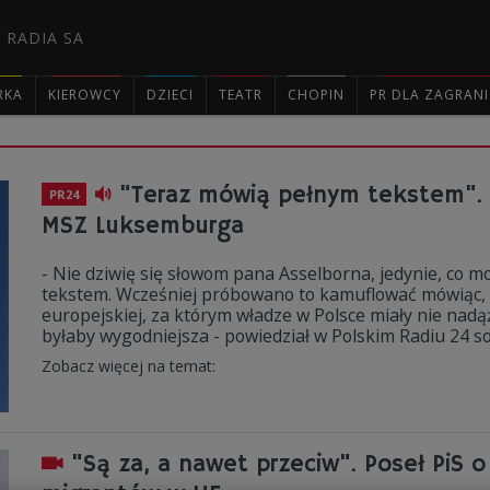
 RADIA SA
RKA
KIEROWCY
DZIECI
TEATR
CHOPIN
PR DLA ZAGRAN

"Teraz mówią pełnym tekstem". Pr
PR24
MSZ Luksemburga
- Nie dziwię się słowom pana Asselborna, jedynie, co m
tekstem. Wcześniej próbowano to kamuflować mówiąc, że
europejskiej, za którym władze w Polsce miały nie nadą
byłaby wygodniejsza - powiedział w Polskim Radiu 24 soc
Zobacz więcej na temat:
"Są za, a nawet przeciw". Poseł PiS o 