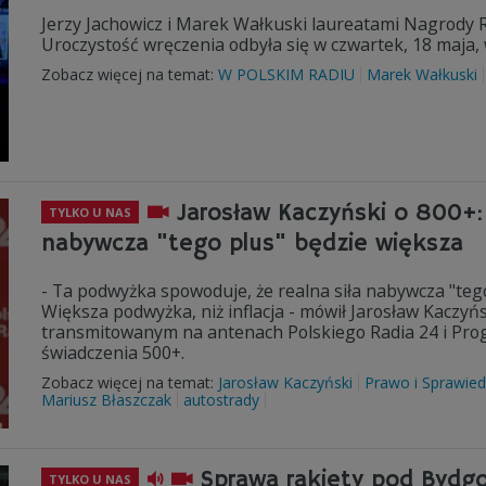
Jerzy Jachowicz i Marek Wałkuski laureatami Nagrody 
Uroczystość wręczenia odbyła się w czwartek, 18 maja,
Zobacz więcej na temat:
W POLSKIM RADIU
Marek Wałkuski
Jarosław Kaczyński o 800+:
TYLKO U NAS
nabywcza "tego plus" będzie większa
- Ta podwyżka spowoduje, że realna siła nabywcza "te
Większa podwyżka, niż inflacja - mówił Jarosław Kaczyń
transmitowanym na antenach Polskiego Radia 24 i Pro
świadczenia 500+.
Zobacz więcej na temat:
Jarosław Kaczyński
Prawo i Sprawied
Mariusz Błaszczak
autostrady
Sprawa rakiety pod Bydgos
TYLKO U NAS