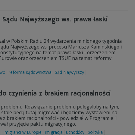
ja Sądu Najwyższego ws. prawa łaski
azwał w Polskim Radiu 24 wydarzenia minionego tygodnia
 Sądu Najwyższego ws. procesu Mariusza Kamińskiego i
onstytucyjnego na temat prawa łaski - orzeczeniem
 Turowie oraz orzeczeniem TSUE na temat reformy
two
reforma sądownictwa
Sąd Najwyższy
o czynienia z brakiem racjonalności
je problemu. Rozwiązanie problemu polegałoby na tym,
k stale będą tutaj migrować i będziemy wystawieni na
ia z brakiem racjonalności - powiedział w Programie 1
wał przyjęcie paktu migracyjnego.
a
imigranci w Europie
imigracja
uchodźcy
polityka