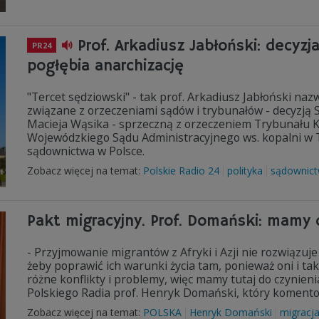
Prof. Arkadiusz Jabłoński: decyz
PR24
pogłębia anarchizację
"Tercet sędziowski" - tak prof. Arkadiusz Jabłoński n
związane z orzeczeniami sądów i trybunałów - decyzją
Macieja Wąsika - sprzeczną z orzeczeniem Trybunału K
Wojewódzkiego Sądu Administracyjnego ws. kopalni w
sądownictwa w Polsce.
Zobacz więcej na temat:
Polskie Radio 24
polityka
sądownic
Pakt migracyjny. Prof. Domański: mamy d
- Przyjmowanie migrantów z Afryki i Azji nie rozwiązu
żeby poprawić ich warunki życia tam, ponieważ oni i ta
różne konflikty i problemy, więc mamy tutaj do czynien
Polskiego Radia prof. Henryk Domański, który komento
Zobacz więcej na temat:
POLSKA
Henryk Domański
migracj