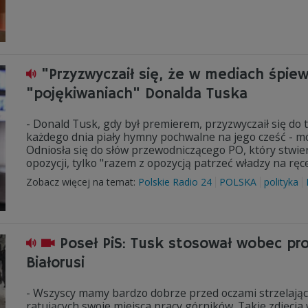
"Przyzwyczaił się, że w mediach śpie
"pojękiwaniach" Donalda Tuska
- Donald Tusk, gdy był premierem, przyzwyczaił się do 
każdego dnia piały hymny pochwalne na jego cześć - mó
Odniosła się do słów przewodniczącego PO, który stwie
opozycji, tylko "razem z opozycją patrzeć władzy na ręce
Zobacz więcej na temat:
Polskie Radio 24
POLSKA
polityka
Poseł PiS: Tusk stosował wobec p
Białorusi
- Wszyscy mamy bardzo dobrze przed oczami strzelając
ratujących swoje miejsca pracy górników. Takie zdjęcia 