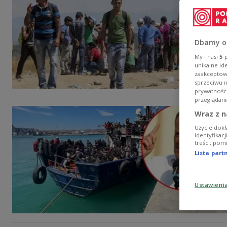
Dbamy o
My i nasi
5
p
unikalne id
zaakceptowa
sprzeciwu 
prywatnośc
przeglądani
Wraz z n
Użycie dokł
identyfikac
treści, pom
Lista par
Ustawieni