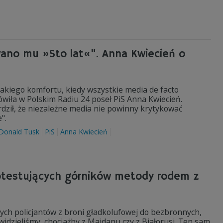
wano mu »Sto lat«". Anna Kwiecień o
takiego komfortu, kiedy wszystkie media de facto
wiła w Polskim Radiu 24 poseł PiS Anna Kwiecień.
rdził, że niezależne media nie powinny krytykować
".
Donald Tusk
PiS
Anna Kwiecień
rotestujących górników metody rodem z
ych policjantów z broni gładkolufowej do bezbronnych,
widzieliśmy, chociażby z Majdanu czy z Białorusi. Ten sam