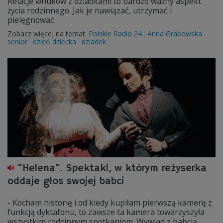
Relacje wnuków z dziadkami to bardzo ważny aspekt
życia rodzinnego. Jak je nawiązać, utrzymać i
pielęgnować.
Zobacz więcej na temat:
Polskie Radio 24
Anna Grabowska
senior
dzień dziecka
dziadek
"Helena". Spektakl, w którym reżyserka
oddaje głos swojej babci
- Kocham historię i od kiedy kupiłam pierwszą kamerę z
funkcją dyktafonu, to zawsze ta kamera towarzyszyła
wszystkim rodzinnym spotkaniom. Wywiad z babcią,