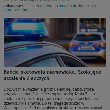
Zobacz więcej na temat:
ŚWIAT
Europa
Włochy
szkoła
dzieci
dziecko
Babcia skatowała niemowlaka. Szokujące
ustalenia śledczych
Dożywotnie więzienie grozi 61-letniej babci, która
znęcała się nad 3-miesięczną wnuczką. Mała Zosia
została też przez nią pobita i mimo wysiłków lekarzy,
dziewczynka zmarła. Do tej tragedii doszło w
Wielkopolsce. Sąd na wniosek prokuratury zastosował