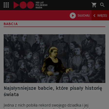
shopping_cart



SŁUCHAJ
WIĘCEJ

BABCIA
Najsłynniejsze babcie, które pisały historię
świata
Jedna z nich pobiła rekord swojego dziadka i jej