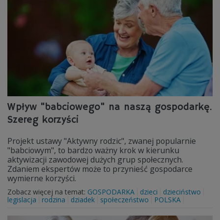
Wpływ "babciowego" na naszą gospodarkę.
Szereg korzyści
Projekt ustawy "Aktywny rodzic", zwanej popularnie
"babciowym", to bardzo ważny krok w kierunku
aktywizacji zawodowej dużych grup społecznych.
Zdaniem ekspertów może to przynieść gospodarce
wymierne korzyści.
Zobacz więcej na temat:
GOSPODARKA
dzieci
dzieciństwo
legislacja
rodzina
dziadek
społeczeństwo
POLSKA