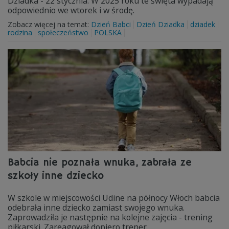
Dziadka - 22 stycznia. W 2025 roku te święta wypadają
odpowiednio we wtorek i w środę.
Zobacz więcej na temat:
Dzień Babci
Dzień Dziadka
dziadek
rodzina
społeczeństwo
POLSKA
Babcia nie poznała wnuka, zabrała ze
szkoły inne dziecko
W szkole w miejscowości Udine na północy Włoch babcia
odebrała inne dziecko zamiast swojego wnuka.
Zaprowadziła je następnie na kolejne zajęcia - trening
piłkarski. Zareagował dopiero trener.