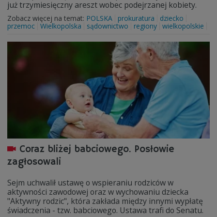
już trzymiesięczny areszt wobec podejrzanej kobiety.
Zobacz więcej na temat:
POLSKA
prokuratura
dziecko
przemoc
Wielkopolska
sądownictwo
regiony
wielkopolskie
Coraz bliżej babciowego. Posłowie
zagłosowali
Sejm uchwalił ustawę o wspieraniu rodziców w
aktywności zawodowej oraz w wychowaniu dziecka
"Aktywny rodzic", która zakłada między innymi wypłatę
świadczenia - tzw. babciowego. Ustawa trafi do Senatu.