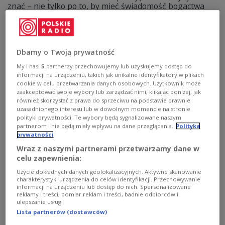
znać – nie tylko po to, by mieć świadomość bogactwa
polszczyzny, ale i dlatego, by na przykład wprawić
podczas bożonarodzeniowego spotkania rodzinę w
osłupienie. I ponazywać wszystkich tak, jak to kiedyś
bywało.
Dbamy o Twoją prywatność
Zobacz więcej na temat:
język polski
rodzina
polszczyzna
rodzice
dziadek
Boże Narodzenie
My i nasi
5
partnerzy przechowujemy lub uzyskujemy dostęp do
informacji na urządzeniu, takich jak unikalne identyfikatory w plikach
cookie w celu przetwarzania danych osobowych. Użytkownik może
zaakceptować swoje wybory lub zarządzać nimi, klikając poniżej, jak
również skorzystać z prawa do sprzeciwu na podstawie prawnie
uzasadnionego interesu lub w dowolnym momencie na stronie
polityki prywatności. Te wybory będą sygnalizowane naszym
partnerom i nie będą miały wpływu na dane przeglądania.
Polityka
prywatności
Wraz z naszymi partnerami przetwarzamy dane w
celu zapewnienia:
Użycie dokładnych danych geolokalizacyjnych. Aktywne skanowanie
charakterystyki urządzenia do celów identyfikacji. Przechowywanie
informacji na urządzeniu lub dostęp do nich. Spersonalizowane
Restauracja, gdzie gotują babcie.
reklamy i treści, pomiar reklam i treści, badnie odbiorców i
ulepszanie usług.
Filmowa historia, w której zagrała Susan
Lista partnerów (dostawców)
Sarandon