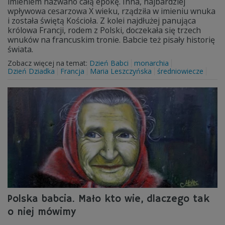
imieniem nazwano całą epokę. Inna, najbardziej
wpływowa cesarzowa X wieku, rządziła w imieniu wnuka
i została świętą Kościoła. Z kolei najdłużej panująca
królowa Francji, rodem z Polski, doczekała się trzech
wnuków na francuskim tronie. Babcie też pisały historię
świata.
Zobacz więcej na temat:
Dzień Babci
monarchia
Dzień Dziadka
Francja
Maria Leszczyńska
średniowiecze
Polska babcia. Mało kto wie, dlaczego tak
o niej mówimy