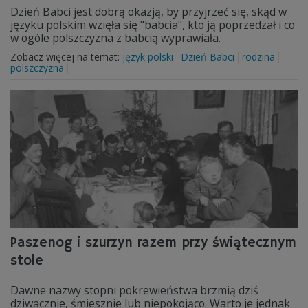
Dzień Babci jest dobrą okazją, by przyjrzeć się, skąd w
języku polskim wzięła się "babcia", kto ją poprzedzał i co
w ogóle polszczyzna z babcią wyprawiała.
Zobacz więcej na temat:
język polski
Dzień Babci
rodzina
polszczyzna
Paszenog i szurzyn razem przy świątecznym
stole
Dawne nazwy stopni pokrewieństwa brzmią dziś
dziwacznie, śmiesznie lub niepokojąco. Warto je jednak