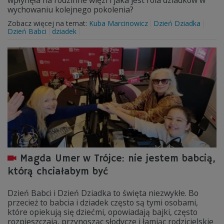
wpłynęła na rodzinne więzi i jaka jest rola dziadków w
wychowaniu kolejnego pokolenia?
Zobacz więcej na temat:
Kuba Marcinowicz
Dzień Dziadka
Dzień Babci
dziadek
Magda Umer w Trójce: nie jestem babcią,
którą chciałabym być
Dzień Babci i Dzień Dziadka to święta niezwykłe. Bo
przecież to babcia i dziadek często są tymi osobami,
które opiekują się dziećmi, opowiadają bajki, często
rozpieszczają, przynosząc słodycze i łamiąc rodzicielskie