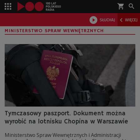
shopping_cart



SŁUCHAJ
WIĘCEJ

MINISTERSTWO SPRAW WEWNĘTRZNYCH
Tymczasowy paszport. Dokument można
wyrobić na lotnisku Chopina w Warszawie
Ministerstwo Spraw Wewnętrznych i Administracji