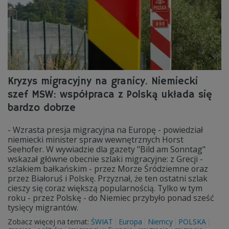
Kryzys migracyjny na granicy. Niemiecki
szef MSW: współpraca z Polską układa się
bardzo dobrze
- Wzrasta presja migracyjna na Europę - powiedział
niemiecki minister spraw wewnętrznych Horst
Seehofer. W wywiadzie dla gazety "Bild am Sonntag"
wskazał główne obecnie szlaki migracyjne: z Grecji -
szlakiem bałkańskim - przez Morze Śródziemne oraz
przez Białoruś i Polskę. Przyznał, że ten ostatni szlak
cieszy się coraz większą popularnością. Tylko w tym
roku - przez Polskę - do Niemiec przybyło ponad sześć
tysięcy migrantów.
Zobacz więcej na temat:
ŚWIAT
Europa
Niemcy
POLSKA