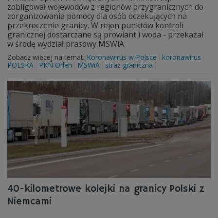
zobligował wojewodów z regionów przygranicznych do
zorganizowania pomocy dla osób oczekujących na
przekroczenie granicy. W rejon punktów kontroli
granicznej dostarczane są prowiant i woda - przekazał
w środę wydział prasowy MSWiA.
Zobacz więcej na temat:
Koronawirus w Polsce
koronawirus
POLSKA
PKN Orlen
MSWiA
straż graniczna
40-kilometrowe kolejki na granicy Polski z
Niemcami