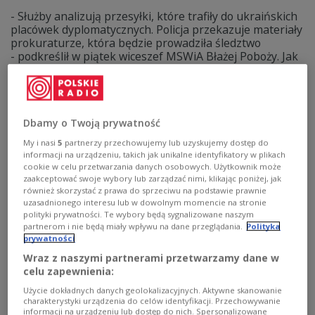
- Służby analizują przesyłki, które trafiły do ukraińskich
placówek dyplomatycznych. Policja przekazuje materiały
prokuraturze, która będzie prowadziła śledztwo
- podkreślił w piątek wiceszef MSWiA Błażej Poboży. Jak
zaznaczył, w przypadku incydentów w Polsce przesyłki
zostały nadane z Niemiec.
Zobacz więcej na temat:
POLSKA
Ukraina
wojna 2022
wojna na Ukrainie
policja
Dbamy o Twoją prywatność
My i nasi
5
partnerzy przechowujemy lub uzyskujemy dostęp do
informacji na urządzeniu, takich jak unikalne identyfikatory w plikach
cookie w celu przetwarzania danych osobowych. Użytkownik może
zaakceptować swoje wybory lub zarządzać nimi, klikając poniżej, jak
również skorzystać z prawa do sprzeciwu na podstawie prawnie
uzasadnionego interesu lub w dowolnym momencie na stronie
polityki prywatności. Te wybory będą sygnalizowane naszym
partnerom i nie będą miały wpływu na dane przeglądania.
Polityka
prywatności
Wraz z naszymi partnerami przetwarzamy dane w
celu zapewnienia:
Szef MSWiA ostrzega: jest ryzyko
Użycie dokładnych danych geolokalizacyjnych. Aktywne skanowanie
charakterystyki urządzenia do celów identyfikacji. Przechowywanie
odmrożenia wojny hybrydowej na
informacji na urządzeniu lub dostęp do nich. Spersonalizowane