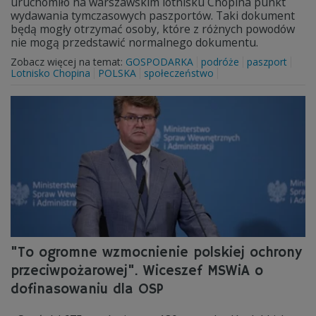
uruchomiło na warszawskim lotnisku Chopina punkt
wydawania tymczasowych paszportów. Taki dokument
będą mogły otrzymać osoby, które z różnych powodów
nie mogą przedstawić normalnego dokumentu.
Zobacz więcej na temat:
GOSPODARKA
podróże
paszport
Lotnisko Chopina
POLSKA
społeczeństwo
"To ogromne wzmocnienie polskiej ochrony
przeciwpożarowej". Wiceszef MSWiA o
dofinasowaniu dla OSP