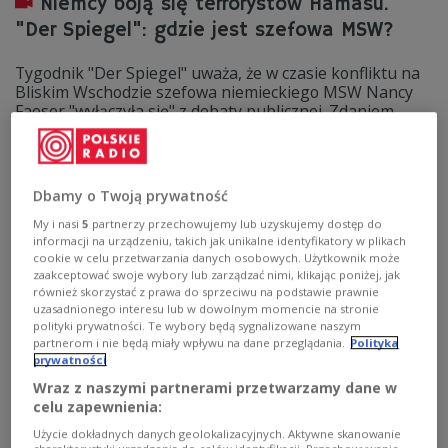
Niemcy boją się terrorystów Hamasu.
"Der Spiegel": gdzie jest szefowa MSW?
Tygodnik "Der Spiegel" uważa, że w czasie konfliktu na
Bliskim Wschodzie szefowa niemieckiego MSW Nancy
Faeser "wyłączyła się" z debaty publicznej. Zdaniem
tygodnika, polityk SPD nie dostrzega rosnącego
zagrożenia ze strony migrantów, otwarcie
solidaryzujących się z terrorystami Hamasu.
Dbamy o Twoją prywatność
Zobacz więcej na temat:
Niemcy
islam
Izrael
SPD
Bliski Wschód
My i nasi
5
partnerzy przechowujemy lub uzyskujemy dostęp do
informacji na urządzeniu, takich jak unikalne identyfikatory w plikach
cookie w celu przetwarzania danych osobowych. Użytkownik może
zaakceptować swoje wybory lub zarządzać nimi, klikając poniżej, jak
również skorzystać z prawa do sprzeciwu na podstawie prawnie
uzasadnionego interesu lub w dowolnym momencie na stronie
polityki prywatności. Te wybory będą sygnalizowane naszym
partnerom i nie będą miały wpływu na dane przeglądania.
Polityka
prywatności
Wraz z naszymi partnerami przetwarzamy dane w
celu zapewnienia:
Użycie dokładnych danych geolokalizacyjnych. Aktywne skanowanie