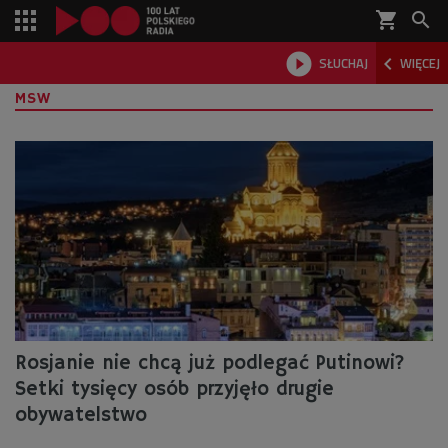
shopping_cart



SŁUCHAJ
WIĘCEJ

MSW
Rosjanie nie chcą już podlegać Putinowi?
Setki tysięcy osób przyjęło drugie
obywatelstwo