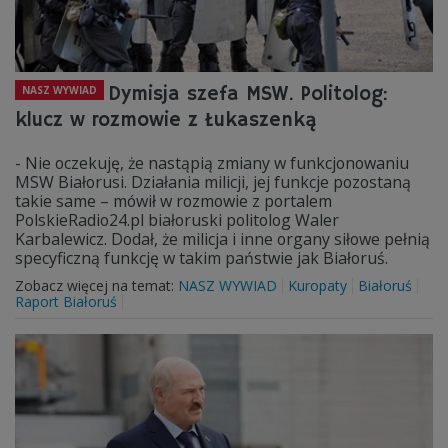
Dymisja szefa MSW. Politolog:
NASZ WYWIAD
klucz w rozmowie z Łukaszenką
- Nie oczekuję, że nastąpią zmiany w funkcjonowaniu
MSW Białorusi. Działania milicji, jej funkcje pozostaną
takie same – mówił w rozmowie z portalem
PolskieRadio24.pl białoruski politolog Waler
Karbalewicz. Dodał, że milicja i inne organy siłowe pełnią
specyficzną funkcję w takim państwie jak Białoruś.
Zobacz więcej na temat:
NASZ WYWIAD
Kuropaty
Białoruś
Raport Białoruś