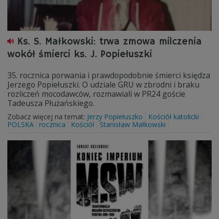
Ks. S. Małkowski: trwa zmowa milczenia
wokół śmierci ks. J. Popiełuszki
35. rocznica porwania i prawdopodobnie śmierci księdza
Jerzego Popiełuszki. O udziale GRU w zbrodni i braku
rozliczeń mocodawców, rozmawiali w PR24 goście
Tadeusza Płużańskiego.
Zobacz więcej na temat:
Jerzy Popiełuszko
Kościół katolicki
POLSKA
rocznica
Kościół
Stanisław Małkowski