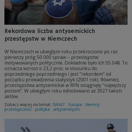
Rekordowa liczba antysemickich
przestępstw w Niemczech
W Niemczech w ubiegłym roku przekroczono po raz
pierwszy próg 50 000 spraw – przestępstw
motywowanych politycznie. Dokładnie było ich 55 048. To
oznacza wzrost o 23,2 proc. w stosunku do
poprzedniego poprzedniego i jest "rekordem" od
początku prowadzenia statystyk (2001 rok). Również,
przestępstwa antysemickie w RFN osiągnęły "najwyższy
poziom". W ubiegłym roku odnotowano aż 3027 takich
aktów.
Zobacz więcej na temat:
ŚWIAT
Europa
Niemcy
przestępczość
polityka
antysemityzm