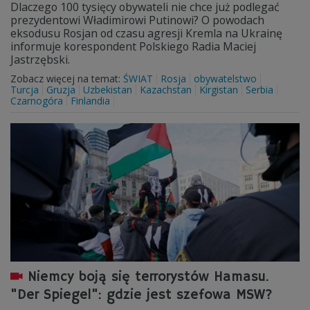
Dlaczego 100 tysięcy obywateli nie chce już podlegać
prezydentowi Władimirowi Putinowi? O powodach
eksodusu Rosjan od czasu agresji Kremla na Ukrainę
informuje korespondent Polskiego Radia Maciej
Jastrzębski.
Zobacz więcej na temat:
ŚWIAT
Rosja
obywatelstwo
Turcja
Gruzja
Uzbekistan
Kazachstan
Kirgistan
Serbia
Czarnogóra
Finlandia
Niemcy boją się terrorystów Hamasu.
"Der Spiegel": gdzie jest szefowa MSW?