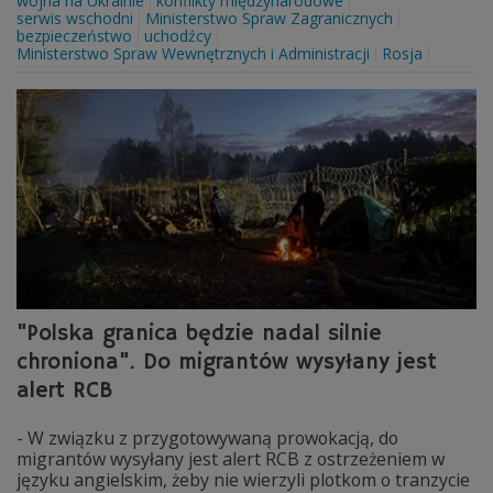
wojna na Ukrainie
konflikty międzynarodowe
serwis wschodni
Ministerstwo Spraw Zagranicznych
bezpieczeństwo
uchodźcy
Ministerstwo Spraw Wewnętrznych i Administracji
Rosja
"Polska granica będzie nadal silnie
chroniona". Do migrantów wysyłany jest
alert RCB
- W związku z przygotowywaną prowokacją, do
migrantów wysyłany jest alert RCB z ostrzeżeniem w
języku angielskim, żeby nie wierzyli plotkom o tranzycie