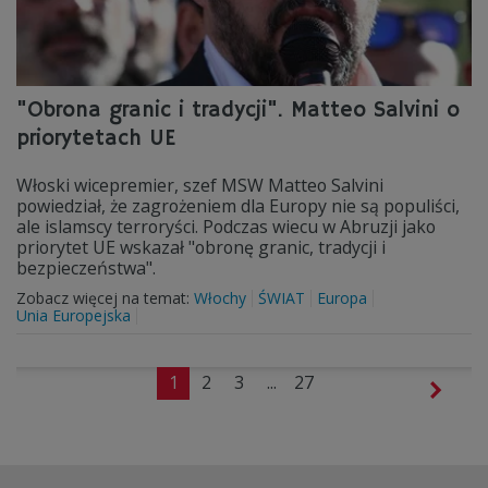
"Obrona granic i tradycji". Matteo Salvini o
priorytetach UE
Włoski wicepremier, szef MSW Matteo Salvini
powiedział, że zagrożeniem dla Europy nie są populiści,
ale islamscy terroryści. Podczas wiecu w Abruzji jako
priorytet UE wskazał "obronę granic, tradycji i
bezpieczeństwa".
Zobacz więcej na temat:
Włochy
ŚWIAT
Europa
Unia Europejska
1
2
3
...
27