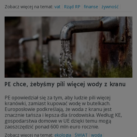
Zobacz więcej na temat:
vat
Rząd RP
finanse
żywność
PE chce, żebyśmy pili więcej wody z kranu
PE opowiedział się za tym, aby ludzie pili więcej
kranówki, zamiast kupować wodę w butelkach.
Europosłowie podkreślają, że woda z kranu jest
znacznie tańsza i lepsza dla środowiska. Według KE,
gospodarstwa domowe w UE dzięki temu mogą
zaoszczędzić ponad 600 mln euro rocznie.
Zobacz więcej na temat:
ekologia
ŚWIAT
woda