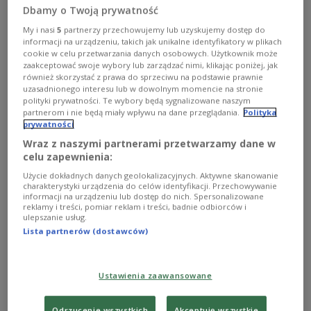
zawdzięcza swój smak
Dbamy o Twoją prywatność
– Kawa przed przyjazdem do palarni nie ma smaku i nie
My i nasi
5
partnerzy przechowujemy lub uzyskujemy dostęp do
jest szczególnie aromatyczna. Pachnie bardziej…
informacji na urządzeniu, takich jak unikalne identyfikatory w plikach
cookie w celu przetwarzania danych osobowych. Użytkownik może
grochem. Nie wszyscy muszą to wiedzieć, ale kawa jest
zaakceptować swoje wybory lub zarządzać nimi, klikając poniżej, jak
pestką owocu, którą trzeba wyłuskać – opowiada Wiktor
również skorzystać z prawa do sprzeciwu na podstawie prawnie
Borowski, właściciel palarni kawy.
uzasadnionego interesu lub w dowolnym momencie na stronie
Zobacz więcej na temat:
Adriana Marczewska
Trójka
dieta
polityki prywatności. Te wybory będą sygnalizowane naszym
STYL ŻYCIA
kawa
partnerom i nie będą miały wpływu na dane przeglądania.
Polityka
prywatności
Wraz z naszymi partnerami przetwarzamy dane w
celu zapewnienia:
Użycie dokładnych danych geolokalizacyjnych. Aktywne skanowanie
charakterystyki urządzenia do celów identyfikacji. Przechowywanie
informacji na urządzeniu lub dostęp do nich. Spersonalizowane
reklamy i treści, pomiar reklam i treści, badnie odbiorców i
ulepszanie usług.
Lista partnerów (dostawców)
Ustawienia zaawansowane
Browar sprzed 5000 lat odkryty w Egipcie.
Mógł wytwarzać tysiące litrów piwa
Odrzucenie wszystkich
Akceptuję wszystkie