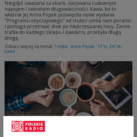
Niegdyś uważana za skarb, nazywana cudownym
napojem i sekretem długowieczności. Kawa, bo to
właśnie jej Anna Popek poświęciła nowe wydanie
"Programu obyczajowego" od stuleci umila nam poranki
i pomaga przetrwać dnie po nieprzespanej nocy. Zanim
trafiła do każdego sklepu i kawiarni, przebyła długą
drogę.
Zobacz więcej na temat:
Trójka
Anna Popek
STYL ŻYCIA
kawa
Wypalanie kawy. To jemu napój