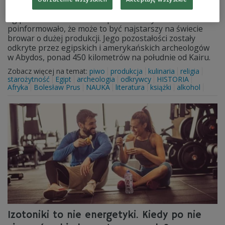
Egipskie ministerstwo do spraw starożytności
poinformowało, że może to być najstarszy na świecie
browar o dużej produkcji. Jego pozostałości zostały
odkryte przez egipskich i amerykańskich archeologów
w Abydos, ponad 450 kilometrów na południe od Kairu.
Zobacz więcej na temat:
piwo
produkcja
kulinaria
religia
starożytność
Egipt
archeologia
odkrywcy
HISTORIA
Afryka
Bolesław Prus
NAUKA
literatura
książki
alkohol
Izotoniki to nie energetyki. Kiedy po nie