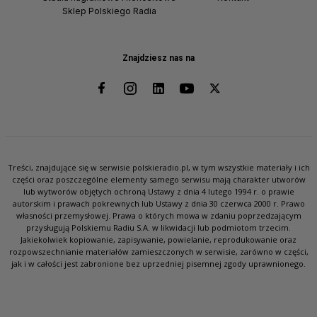
Sklep Polskiego Radia
Znajdziesz nas na
Treści, znajdujące się w serwisie polskieradio.pl, w tym wszystkie materiały i ich
części oraz poszczególne elementy samego serwisu mają charakter utworów
lub wytworów objętych ochroną Ustawy z dnia 4 lutego 1994 r. o prawie
autorskim i prawach pokrewnych lub Ustawy z dnia 30 czerwca 2000 r. Prawo
własności przemysłowej. Prawa o których mowa w zdaniu poprzedzającym
przysługują Polskiemu Radiu S.A. w likwidacji lub podmiotom trzecim.
Jakiekolwiek kopiowanie, zapisywanie, powielanie, reprodukowanie oraz
rozpowszechnianie materiałów zamieszczonych w serwisie, zarówno w części,
jak i w całości jest zabronione bez uprzedniej pisemnej zgody uprawnionego.