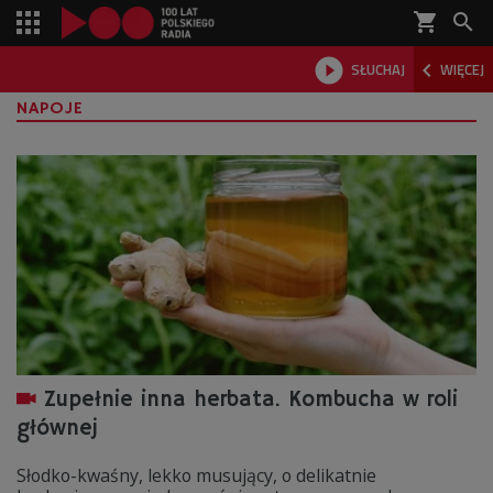
shopping_cart



SŁUCHAJ
WIĘCEJ

NAPOJE
Zupełnie inna herbata. Kombucha w roli
głównej
Słodko-kwaśny, lekko musujący, o delikatnie