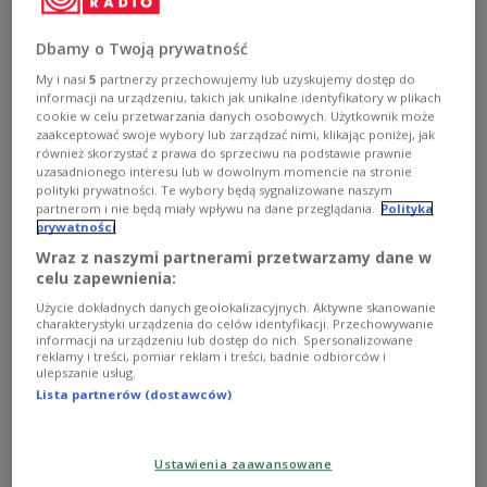
służby i bezpieczeństwo
POLSKA
Dbamy o Twoją prywatność
My i nasi
5
partnerzy przechowujemy lub uzyskujemy dostęp do
informacji na urządzeniu, takich jak unikalne identyfikatory w plikach
cookie w celu przetwarzania danych osobowych. Użytkownik może
zaakceptować swoje wybory lub zarządzać nimi, klikając poniżej, jak
również skorzystać z prawa do sprzeciwu na podstawie prawnie
uzasadnionego interesu lub w dowolnym momencie na stronie
polityki prywatności. Te wybory będą sygnalizowane naszym
partnerom i nie będą miały wpływu na dane przeglądania.
Polityka
prywatności
Wraz z naszymi partnerami przetwarzamy dane w
Pioruny na radarze Paryża. Francuzi kupią
celu zapewnienia:
polską broń?
Użycie dokładnych danych geolokalizacyjnych. Aktywne skanowanie
charakterystyki urządzenia do celów identyfikacji. Przechowywanie
informacji na urządzeniu lub dostęp do nich. Spersonalizowane
Francja wyraziła "poważne zainteresowanie" polskimi
reklamy i treści, pomiar reklam i treści, badnie odbiorców i
zestawami przeciwlotniczymi Piorun - podała Polska
ulepszanie usług.
Agencja Prasowa powołując się na źródła w
Lista partnerów (dostawców)
Ministerstwie Obrony Narodowej. Kilka dni temu
pojawiła się informacja, że Pioruny chcą kupić także
Niemcy.
Ustawienia zaawansowane
Zobacz więcej na temat:
Ministerstwo Obrony Narodowej