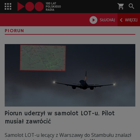
shopping_cart



SŁUCHAJ
WIĘCEJ

PIORUN
Piorun uderzył w samolot LOT-u. Pilot
musiał zawrócić
Samolot LOT-u lecący z Warszawy do Stambułu znalazł