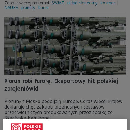
Zobacz więcej na temat:
ŚWIAT
układ słoneczny
kosmos
NAUKA
planety
burze
Piorun robi furorę. Eksportowy hit polskiej
zbrojeniówki
Pioruny z Mesko podbijają Europę. Coraz więcej krajów
deklaruje chęć zakupu przenośnych zestawów
przeciwlotniczych produkowanych przez spółkę ze
Skarżyska-Kamiennej.
Zobacz więcej na temat:
Polska Grupa Zbrojeniowa