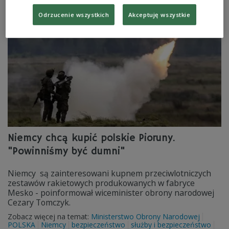
POLSKA
MON
broń
Francja
Odrzucenie wszystkich
Akceptuję wszystkie
Niemcy chcą kupić polskie Pioruny.
"Powinniśmy być dumni"
Niemcy są zainteresowani kupnem przeciwlotniczych
zestawów rakietowych produkowanych w fabryce
Mesko - poinformował wiceminister obrony narodowej
Cezary Tomczyk.
Zobacz więcej na temat:
Ministerstwo Obrony Narodowej
POLSKA
Niemcy
bezpieczeństwo
służby i bezpieczeństwo