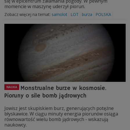
się w epicentrum załamania pogody. W pewnym
momencie w maszynę uderzył piorun.
Zobacz więcej na temat:
samolot
LOT
burza
POLSKA
Monstrualne burze w kosmosie.
NAUKA
Pioruny o sile bomb jądrowych
Jowisz jest skupiskiem burz, generujących potężne
błyskawice. W ciągu minuty energia piorunów osiąga
równowartość wielu bomb jądrowych - wskazują
naukowcy.