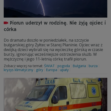
Piorun uderzył w rodzinę. Nie żyją ojciec i
córka
Do dramatu doszło w poniedziałek, na szczycie
bułgarskiej góry Żyłtec w Starej Płaninie. Ojciec wraz z
dwójką dzieci wybrali się na wycieczkę górską w czasie
burzy, ignorując wcześniejsze ostrzeżenia służb. W
mężczyznę i jego 11-letnią córkę trafił piorun.
Zobacz więcej na temat:
ŚWIAT
pogoda
Bułgaria
burza
kryzys klimatyczny
góry
Europa
upały