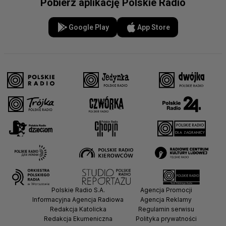
Pobierz aplikację Polskie Radio
Google Play
App Store
Polskie Radio S.A.
Agencja Promocji
Informacyjna Agencja Radiowa
Agencja Reklamy
Redakcja Katolicka
Regulamin serwisu
Redakcja Ekumeniczna
Polityka prywatności