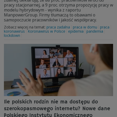
zdalnej; deklarują, że 88 proc. pracowników wróci do
pracy stacjonarnej, a 9 proc. otrzyma propozycję pracy w
modelu hybrydowym - wynika z raportu
ManpowerGroup. Firmy tłumaczą to obawami o
samopoczucie pracowników i jakość współpracy.
Zobacz więcej na temat:
praca zadalna
praca w domu
praca
koronawirus
Koronawirus w Polsce
epidemia
pandemia
lockdown
Ile polskich rodzin nie ma dostępu do
szerokopasmowego internetu? Nowe dane
Polskiego Instytutu Ekonomicznego