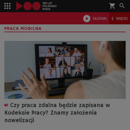
shopping_cart



SŁUCHAJ
WIĘCEJ

PRACA MOBILNA
Czy praca zdalna będzie zapisana w
Kodeksie Pracy? Znamy założenia
nowelizacji