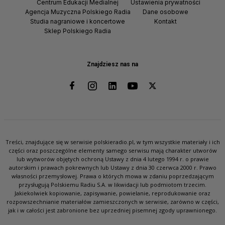
Centrum Edukacji Medialnej
Ustawienia prywatności
Agencja Muzyczna Polskiego Radia
Dane osobowe
Studia nagraniowe i koncertowe
Kontakt
Sklep Polskiego Radia
Znajdziesz nas na
Treści, znajdujące się w serwisie polskieradio.pl, w tym wszystkie materiały i ich
części oraz poszczególne elementy samego serwisu mają charakter utworów
lub wytworów objętych ochroną Ustawy z dnia 4 lutego 1994 r. o prawie
autorskim i prawach pokrewnych lub Ustawy z dnia 30 czerwca 2000 r. Prawo
własności przemysłowej. Prawa o których mowa w zdaniu poprzedzającym
przysługują Polskiemu Radiu S.A. w likwidacji lub podmiotom trzecim.
Jakiekolwiek kopiowanie, zapisywanie, powielanie, reprodukowanie oraz
rozpowszechnianie materiałów zamieszczonych w serwisie, zarówno w części,
jak i w całości jest zabronione bez uprzedniej pisemnej zgody uprawnionego.