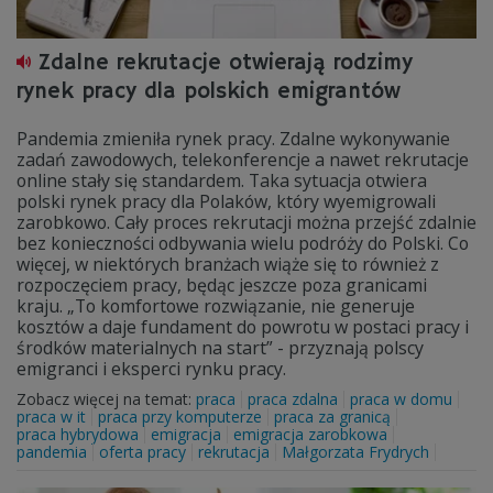
Zdalne rekrutacje otwierają rodzimy
rynek pracy dla polskich emigrantów
Pandemia zmieniła rynek pracy. Zdalne wykonywanie
zadań zawodowych, telekonferencje a nawet rekrutacje
online stały się standardem. Taka sytuacja otwiera
polski rynek pracy dla Polaków, który wyemigrowali
zarobkowo. Cały proces rekrutacji można przejść zdalnie
bez konieczności odbywania wielu podróży do Polski. Co
więcej, w niektórych branżach wiąże się to również z
rozpoczęciem pracy, będąc jeszcze poza granicami
kraju. „To komfortowe rozwiązanie, nie generuje
kosztów a daje fundament do powrotu w postaci pracy i
środków materialnych na start” - przyznają polscy
emigranci i eksperci rynku pracy.
Zobacz więcej na temat:
praca
praca zdalna
praca w domu
praca w it
praca przy komputerze
praca za granicą
praca hybrydowa
emigracja
emigracja zarobkowa
pandemia
oferta pracy
rekrutacja
Małgorzata Frydrych