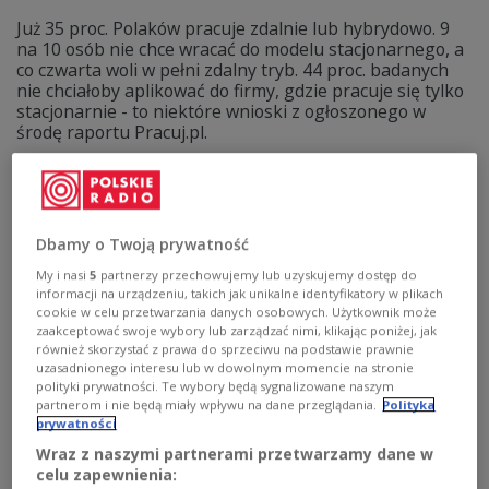
Już 35 proc. Polaków pracuje zdalnie lub hybrydowo. 9
na 10 osób nie chce wracać do modelu stacjonarnego, a
co czwarta woli w pełni zdalny tryb. 44 proc. badanych
nie chciałoby aplikować do firmy, gdzie pracuje się tylko
stacjonarnie - to niektóre wnioski z ogłoszonego w
środę raportu Pracuj.pl.
Zobacz więcej na temat:
rynek pracy
gospodarka polska
Dbamy o Twoją prywatność
My i nasi
5
partnerzy przechowujemy lub uzyskujemy dostęp do
informacji na urządzeniu, takich jak unikalne identyfikatory w plikach
cookie w celu przetwarzania danych osobowych. Użytkownik może
zaakceptować swoje wybory lub zarządzać nimi, klikając poniżej, jak
również skorzystać z prawa do sprzeciwu na podstawie prawnie
uzasadnionego interesu lub w dowolnym momencie na stronie
polityki prywatności. Te wybory będą sygnalizowane naszym
partnerom i nie będą miały wpływu na dane przeglądania.
Polityka
prywatności
Rynek pracy 2022. Gdzie pracować po
Wraz z naszymi partnerami przetwarzamy dane w
powrocie z emigracji?
celu zapewnienia: