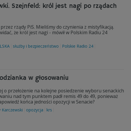
wki. Szejnfeld: król jest nagi po rządach
rzez rządy PiS. Mieliśmy do czynienia z mistyfikacją.
 widać, że król jest nagi - mówił w Polskim Radiu 24
LSKA
służby i bezpieczeństwo
Polskie Radio 24
podzianka w głosowaniu
iej o przełożenie na kolejne posiedzenie wyboru senackich
owaniu nad tym punktem padł remis 49 do 49, ponieważ
zapowiedź końca jedności opozycji w Senacie?
w Karczewski
opozycja
krs