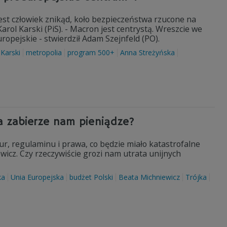
est człowiek znikąd, koło bezpieczeństwa rzucone na
rol Karski (PiS). - Macron jest centrystą. Wreszcie we
ropejskie - stwierdził Adam Szejnfeld (PO).
 Karski
metropolia
program 500+
Anna Streżyńska
a zabierze nam pieniądze?
r, regulaminu i prawa, co będzie miało katastrofalne
icz. Czy rzeczywiście grozi nam utrata unijnych
ka
Unia Europejska
budżet Polski
Beata Michniewicz
Trójka