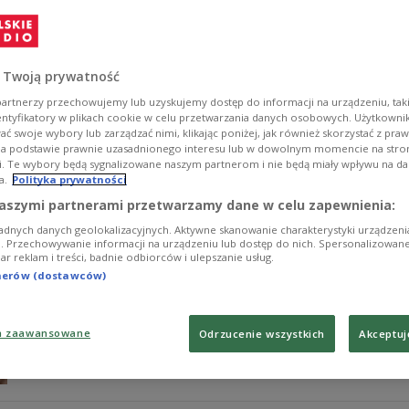
wcześniej"
Agencja Bezpieczeństwa Wewnętrznego złożyła do prok
Bezpieczeństwa Narodowego. Chodzi o udział w posiedz
 Twoją prywatność
z sytuacją po prostu kuriozalną - powiedział w Polskim 
artnerzy przechowujemy lub uzyskujemy dostęp do informacji na urządzeniu, taki
Zobacz więcej na temat:
polityka
Agencja Bezpieczeństwa W
Rada Bezpieczeństwa Narodowego
POLSKA
służby i bezpi
entyfikatory w plikach cookie w celu przetwarzania danych osobowych. Użytkown
ć swoje wybory lub zarządzać nimi, klikając poniżej, jak również skorzystać z pra
na podstawie prawnie uzasadnionego interesu lub w dowolnym momencie na stroni
i. Te wybory będą sygnalizowane naszym partnerom i nie będą miały wpływu na d
a.
Polityka prywatności
Mentzen w drugiej turz
POLSKIE RADIO 24
aszymi partnerami przetwarzamy dane w celu zapewnienia:
adnych danych geolokalizacyjnych. Aktywne skanowanie charakterystyki urządzen
Zdaniem Adama Szejnfelda do drugiej tury dostanie się
ji. Przechowywanie informacji na urządzeniu lub dostęp do nich. Spersonalizowane
iar reklam i treści, badnie odbiorców i ulepszanie usług.
że kandydat Konfederacji ciągle reprezentuje niszową 
Polskiego Radia 24" senator Koalicji Obywatelskiej.
tnerów (dostawców)
Zobacz więcej na temat:
Polskie Radio 24
polityka
POLSKA
Sławomir Mentzen
Rafał Trzaskowski
a zaawansowane
Odrzucenie wszystkich
Akceptuj