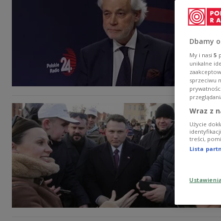
Dbamy o
My i nasi
5
p
unikalne id
zaakceptowa
sprzeciwu 
prywatnośc
przeglądani
Wraz z n
Użycie dokł
identyfikac
treści, pom
Lista par
Ustawieni