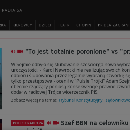
 RADIA SA
RKA
KIEROWCY
DZIECI
TEATR
CHOPIN
PR DLA ZAGRAN

"To jest totalnie poronione" vs "
W Sejmie odbyło się ślubowanie sześciorga nowo wybra
uroczystości. - Karol Nawrocki nie realizując swoich k
odbioru ślubowania przez legalnie wybraną czwórkę sę
tylko przestępstwa - ocenił w "Pulsie Trójki" Adam Szej
obecnie rządzący poniosą konsekwencje prawne czwart
dodał w radiowej Trójce wicerzecznik PiS.
Zobacz więcej na temat:
Trybunał Konstytucyjny
sądownictw
Szef BBN na celowniku
POLSKIE RADIO 24