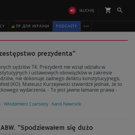
shopping_cart


SŁUCHAJ

ICY
ПР ДЛЯ УКРАЇНИ
PODCASTY
przestępstwo prezydenta"
nych sędziów TK. Prezydent nie wziął udziału w
onstytucyjnych i ustawowych obowiązków w zakresie
dziów, nie dokonuje żadnego deliktu konstytucyjnego,
nfeld (KO). Mateusz Kurzejewski stwierdził jednak, że to
kowego wydarzenia. - To jest jawne łamanie prawa -
o
Włodzimierz Czarzasty
Karol Nawrocki
 ABW. "Spodziewałem się dużo