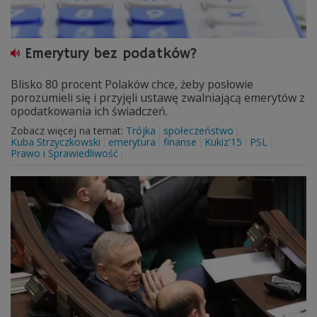
Emerytury bez podatków?
Blisko 80 procent Polaków chce, żeby posłowie
porozumieli się i przyjęli ustawę zwalniającą emerytów z
opodatkowania ich świadczeń.
Zobacz więcej na temat:
Trójka
społeczeństwo
Kuba Strzyczkowski
emerytura
finanse
Kukiz'15
PSL
Prawo i Sprawiedliwość