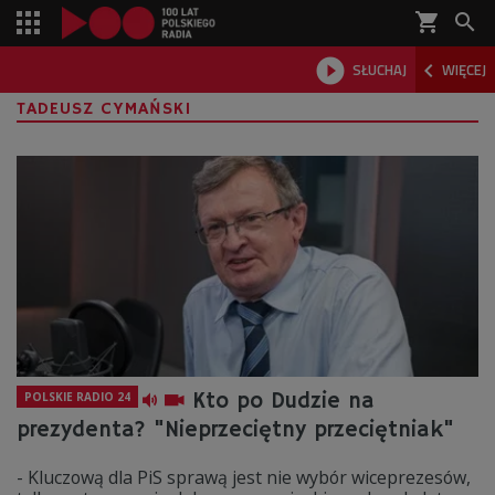
shopping_cart



SŁUCHAJ
WIĘCEJ

TADEUSZ CYMAŃSKI
Kto po Dudzie na
POLSKIE RADIO 24
prezydenta? "Nieprzeciętny przeciętniak"
- Kluczową dla PiS sprawą jest nie wybór wiceprezesów,