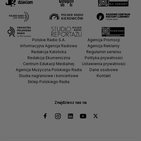
Polskie Radio S.A.
Agencja Promocji
Informacyjna Agencja Radiowa
Agencja Reklamy
Redakcja Katolicka
Regulamin serwisu
Redakcja Ekumeniczna
Polityka prywatności
Centrum Edukacji Medialnej
Ustawienia prywatności
Agencja Muzyczna Polskiego Radia
Dane osobowe
Studia nagraniowe i koncertowe
Kontakt
Sklep Polskiego Radia
Znajdziesz nas na