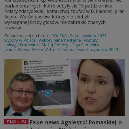
Państwowa Komisja Wyborcza ogłosiła wyniki wyborów
parlamentarnych, które odbyły się 15 października.
Polacy zdecydowali, komu chcą zaufać w IX kadencji prac
Sejmu. Wśród posłów, którzy nie zdobyli
wymaganej liczby głosów, nie zabrakło znanych
nazwisk.
Zobacz więcej na temat:
POLSKA
Sejm
wybory 2023
wybory w Polsce
wybory parlamentarne
wybory
Jadwiga Emilewicz
Błażej Poboży
Olga Semeniuk
Janusz Korwin-Mikke
Artur Dziambor
wyniki wyborów 2023
Fake news Agnieszki Pomaskiej o
TYLKO U NAS