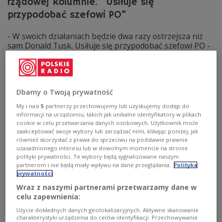
rządowej kolumnie. "Usiłuje się
przypodobać szefowi PO"
- W swoich działaniach będzie dwa razy ostrzejsza niż
sam Donald Tusk. Usiłuje się przypodobać szefowi PO -
mówi portalowi PolskieRadio24.pl Tadeusz Cymański.
Poseł PiS z Pomorza tak komentuje ostatni wpis
Agnieszki Pomaskiej z PO, w którym, posługując
się manipulacją, zdarzenie drogowe z udziałem
rządowej kolumny posłanka postanowiła wykorzystać
Dbamy o Twoją prywatność
politycznie.
My i nasi
5
partnerzy przechowujemy lub uzyskujemy dostęp do
informacji na urządzeniu, takich jak unikalne identyfikatory w plikach
Zobacz więcej na temat:
Agnieszka Pomaska
PiS
PO
polityka
POLSKA
Platforma Obywatelska
cookie w celu przetwarzania danych osobowych. Użytkownik może
zaakceptować swoje wybory lub zarządzać nimi, klikając poniżej, jak
również skorzystać z prawa do sprzeciwu na podstawie prawnie
uzasadnionego interesu lub w dowolnym momencie na stronie
polityki prywatności. Te wybory będą sygnalizowane naszym
partnerom i nie będą miały wpływu na dane przeglądania.
Polityka
prywatności
Wraz z naszymi partnerami przetwarzamy dane w
celu zapewnienia:
Użycie dokładnych danych geolokalizacyjnych. Aktywne skanowanie
charakterystyki urządzenia do celów identyfikacji. Przechowywanie