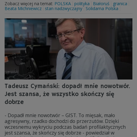
Zobacz więcej na temat:
POLSKA
polityka
Białoruś
granica
Beata Michniewicz
stan nadzwyczajny
Solidarna Polska
Tadeusz Cymański: dopadł mnie nowotwór.
Jest szansa, że wszystko skończy się
dobrze
- Dopadł mnie nowotwór – GIST. To mięsak, mało
agresywny, rzadko dochodzi do przerzutów. Dzięki
wczesnemu wykryciu podczas badań profilaktycznych
jest szansa, że skończy się dobrze - powiedział w