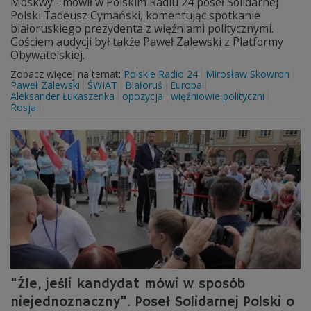
Moskwy - mówił w Polskim Radiu 24 poseł Solidarnej
Polski Tadeusz Cymański, komentując spotkanie
białoruskiego prezydenta z więźniami politycznymi.
Gościem audycji był także Paweł Zalewski z Platformy
Obywatelskiej.
Zobacz więcej na temat:
Polskie Radio 24
Mirosław Skowron
Paweł Zalewski
ŚWIAT
Białoruś
Europa
Aleksander Łukaszenka
opozycja
więźniowie polityczni
Rosja
"Źle, jeśli kandydat mówi w sposób
niejednoznaczny". Poseł Solidarnej Polski o