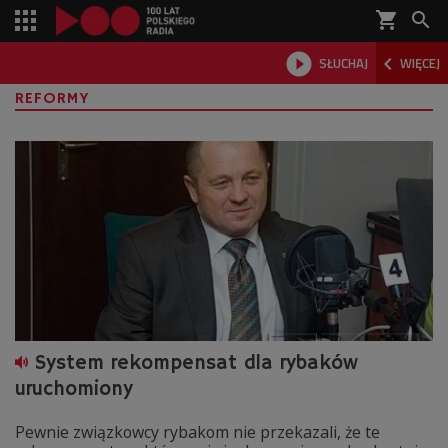
shopping_cart



SŁUCHAJ
WIĘCEJ

REFORMY
System rekompensat dla rybaków
uruchomiony
Pewnie związkowcy rybakom nie przekazali, że te