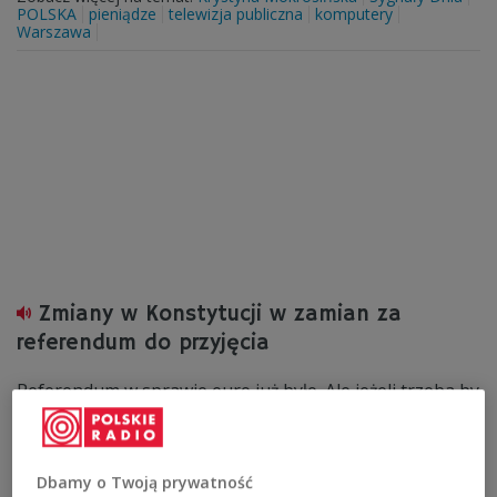
POLSKA
pieniądze
telewizja publiczna
komputery
Warszawa
Zmiany w Konstytucji w zamian za
referendum do przyjęcia
Referendum w sprawie euro już było. Ale jeżeli trzeba by
zapłacić taką cenę za ewentualne zmiany w Konstytucji,
to ten wariant również trzeba rozważać
Zobacz więcej na temat:
Czwórka
referendum
Sygnały Dnia
GOSPODARKA
POLSKA
Platforma Obywatelska
Dbamy o Twoją prywatność