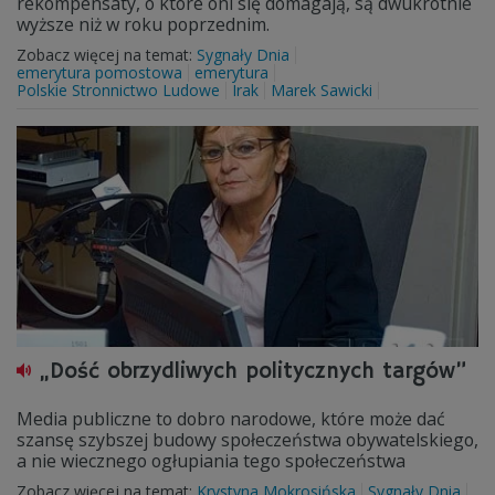
rekompensaty, o które oni się domagają, są dwukrotnie
wyższe niż w roku poprzednim.
Zobacz więcej na temat:
Sygnały Dnia
emerytura pomostowa
emerytura
Polskie Stronnictwo Ludowe
Irak
Marek Sawicki
„Dość obrzydliwych politycznych targów”
Media publiczne to dobro narodowe, które może dać
szansę szybszej budowy społeczeństwa obywatelskiego,
a nie wiecznego ogłupiania tego społeczeństwa
Zobacz więcej na temat:
Krystyna Mokrosińska
Sygnały Dnia