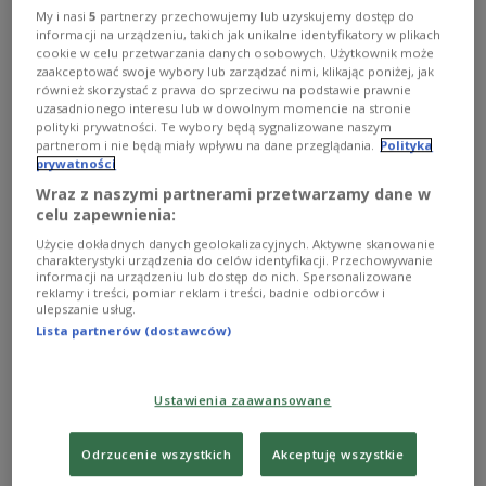
Unia Europejska
służba zdrowia
My i nasi
5
partnerzy przechowujemy lub uzyskujemy dostęp do
informacji na urządzeniu, takich jak unikalne identyfikatory w plikach
cookie w celu przetwarzania danych osobowych. Użytkownik może
zaakceptować swoje wybory lub zarządzać nimi, klikając poniżej, jak
również skorzystać z prawa do sprzeciwu na podstawie prawnie
uzasadnionego interesu lub w dowolnym momencie na stronie
polityki prywatności. Te wybory będą sygnalizowane naszym
partnerom i nie będą miały wpływu na dane przeglądania.
Polityka
prywatności
Wraz z naszymi partnerami przetwarzamy dane w
celu zapewnienia:
Użycie dokładnych danych geolokalizacyjnych. Aktywne skanowanie
charakterystyki urządzenia do celów identyfikacji. Przechowywanie
Po co kolejne reformy?
informacji na urządzeniu lub dostęp do nich. Spersonalizowane
reklamy i treści, pomiar reklam i treści, badnie odbiorców i
ulepszanie usług.
Jeśli się coś robi, to po coś. Muszę powiedzieć, że resort
Lista partnerów (dostawców)
nie ma dobrej odpowiedzi. To zresztą jest ogólna wada
odpowiedzialnych za edukację.
Zobacz więcej na temat:
edukacja
Ryszard Legutko
Ustawienia zaawansowane
Sygnały Dnia
rodzice
kancelaria prezydenta
wychowanie
Kraków
dzieci
Odrzucenie wszystkich
Akceptuję wszystkie