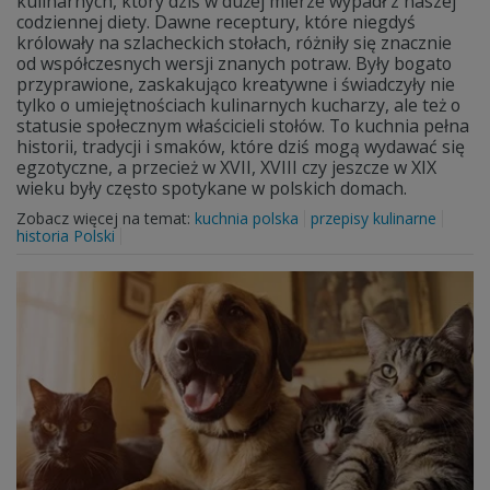
kulinarnych, który dziś w dużej mierze wypadł z naszej
codziennej diety. Dawne receptury, które niegdyś
królowały na szlacheckich stołach, różniły się znacznie
od współczesnych wersji znanych potraw. Były bogato
przyprawione, zaskakująco kreatywne i świadczyły nie
tylko o umiejętnościach kulinarnych kucharzy, ale też o
statusie społecznym właścicieli stołów. To kuchnia pełna
historii, tradycji i smaków, które dziś mogą wydawać się
egzotyczne, a przecież w XVII, XVIII czy jeszcze w XIX
wieku były często spotykane w polskich domach.
Zobacz więcej na temat:
kuchnia polska
przepisy kulinarne
historia Polski