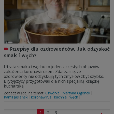
Przepisy dla ozdrowieńców. Jak odzyskać
smak i węch?
Utrata smaku i węchu to jeden z częstych objawów
zakażenia koronawirusem. Zdarza się, że
ozdrowieńcy nie odzyskują tych zmysłów zbyt szybko.
Brytyjczycy przygotowali dla nich specjalną książkę
kucharską.
Zobacz więcej na temat:
Czwórka
Martyna Ogonek
Kamil Jasieński
koronawirus
kuchnia
węch
1
2
3