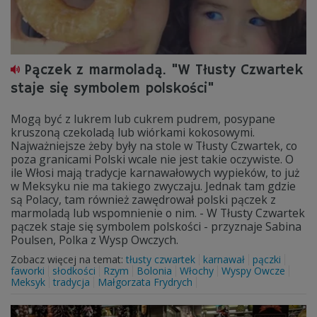
Pączek z marmoladą. "W Tłusty Czwartek
staje się symbolem polskości"
Mogą być z lukrem lub cukrem pudrem, posypane
kruszoną czekoladą lub wiórkami kokosowymi.
Najważniejsze żeby były na stole w Tłusty Czwartek, co
poza granicami Polski wcale nie jest takie oczywiste. O
ile Włosi mają tradycje karnawałowych wypieków, to już
w Meksyku nie ma takiego zwyczaju. Jednak tam gdzie
są Polacy, tam również zawędrował polski pączek z
marmoladą lub wspomnienie o nim. - W Tłusty Czwartek
pączek staje się symbolem polskości - przyznaje Sabina
Poulsen, Polka z Wysp Owczych.
Zobacz więcej na temat:
tłusty czwartek
karnawał
pączki
faworki
słodkości
Rzym
Bolonia
Włochy
Wyspy Owcze
Meksyk
tradycja
Małgorzata Frydrych