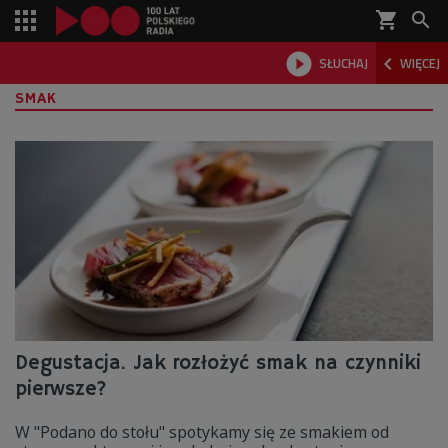
shopping_cart



SŁUCHAJ
WIĘCEJ

SMAK
Degustacja. Jak rozłożyć smak na czynniki
pierwsze?
W "Podano do stołu" spotykamy się ze smakiem od