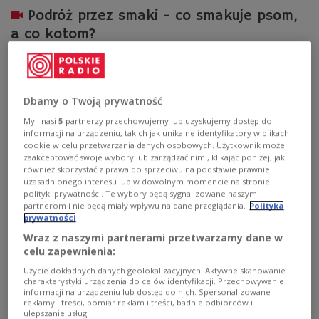
Podróż przez smaki - co smakuje psom,
a co kotom?
Czy psy i koty mają różne smaki, co odpowiada za to co
im smakuje? Ile receptorów odpowiada za definiowanie
smaków oraz jakie jedzenie nasze domowe futrzaki
Dbamy o Twoją prywatność
lubią najbardziej?
My i nasi
5
partnerzy przechowujemy lub uzyskujemy dostęp do
Zobacz więcej na temat:
Trójka
PSY
koty
dieta
informacji na urządzeniu, takich jak unikalne identyfikatory w plikach
Aneta Awtoniuk
cookie w celu przetwarzania danych osobowych. Użytkownik może
zaakceptować swoje wybory lub zarządzać nimi, klikając poniżej, jak
również skorzystać z prawa do sprzeciwu na podstawie prawnie
uzasadnionego interesu lub w dowolnym momencie na stronie
polityki prywatności. Te wybory będą sygnalizowane naszym
partnerom i nie będą miały wpływu na dane przeglądania.
Polityka
prywatności
Wraz z naszymi partnerami przetwarzamy dane w
celu zapewnienia:
Użycie dokładnych danych geolokalizacyjnych. Aktywne skanowanie
charakterystyki urządzenia do celów identyfikacji. Przechowywanie
informacji na urządzeniu lub dostęp do nich. Spersonalizowane
reklamy i treści, pomiar reklam i treści, badnie odbiorców i
ulepszanie usług.
Lody to prosta sprawa – zdradza Peter