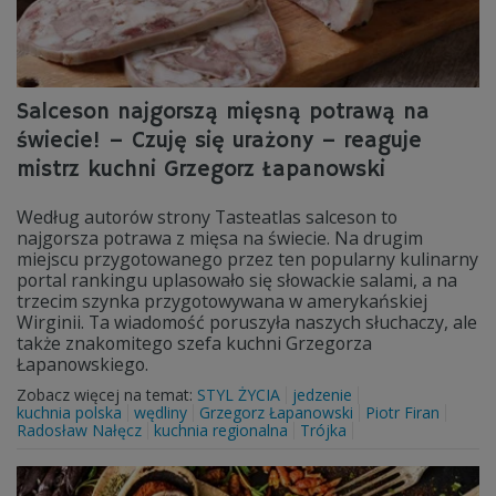
Salceson najgorszą mięsną potrawą na
świecie! – Czuję się urażony – reaguje
mistrz kuchni Grzegorz Łapanowski
Według autorów strony Tasteatlas salceson to
najgorsza potrawa z mięsa na świecie. Na drugim
miejscu przygotowanego przez ten popularny kulinarny
portal rankingu uplasowało się słowackie salami, a na
trzecim szynka przygotowywana w amerykańskiej
Wirginii. Ta wiadomość poruszyła naszych słuchaczy, ale
także znakomitego szefa kuchni Grzegorza
Łapanowskiego.
Zobacz więcej na temat:
STYL ŻYCIA
jedzenie
kuchnia polska
wędliny
Grzegorz Łapanowski
Piotr Firan
Radosław Nałęcz
kuchnia regionalna
Trójka