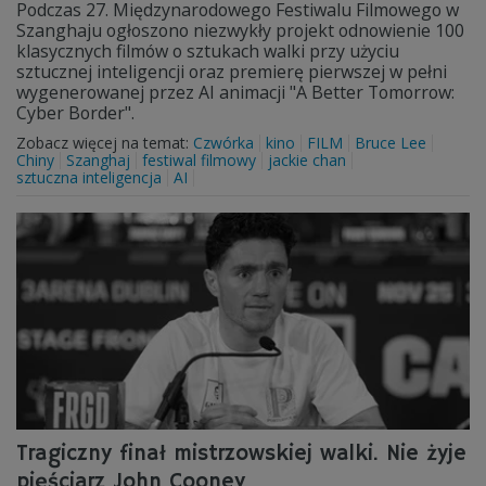
Podczas 27. Międzynarodowego Festiwalu Filmowego w
Szanghaju ogłoszono niezwykły projekt odnowienie 100
klasycznych filmów o sztukach walki przy użyciu
sztucznej inteligencji oraz premierę pierwszej w pełni
wygenerowanej przez AI animacji "A Better Tomorrow:
Cyber Border".
Zobacz więcej na temat:
Czwórka
kino
FILM
Bruce Lee
Chiny
Szanghaj
festiwal filmowy
jackie chan
sztuczna inteligencja
AI
Tragiczny finał mistrzowskiej walki. Nie żyje
pięściarz John Cooney