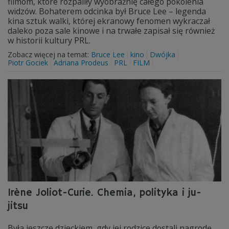
filmom, które rozpaliły wyobraźnię całego pokolenia
widzów. Bohaterem odcinka był Bruce Lee – legenda
kina sztuk walki, której ekranowy fenomen wykraczał
daleko poza sale kinowe i na trwałe zapisał się również
w historii kultury PRL.
Zobacz więcej na temat:
Bruce Lee
kino
Dwójka
Piotr Gociek
Adriana Prodeus
PRL
FILM
Irène Joliot-Curie. Chemia, polityka i ju-
jitsu
Była jeszcze dzieckiem, gdy jej rodzice dostali nagrodę