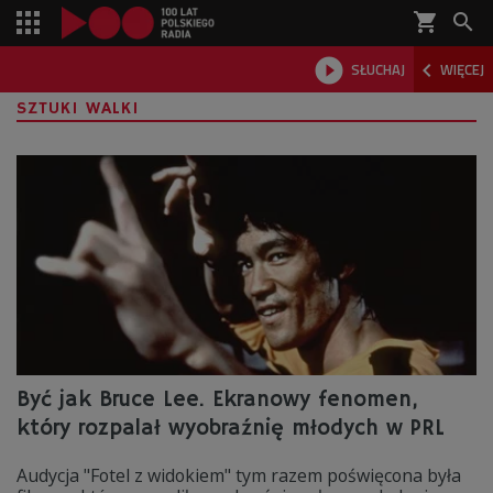
shopping_cart



SŁUCHAJ
WIĘCEJ

SZTUKI WALKI
Być jak Bruce Lee. Ekranowy fenomen,
który rozpalał wyobraźnię młodych w PRL
Audycja "Fotel z widokiem" tym razem poświęcona była