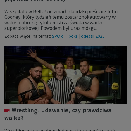
W szpitalu w Belfaście zmarł irlandzki pięściarz John
Cooney, który tydzień temu został znokautowany w
walce o obronę tytułu mistrza świata w wadze
superpiórkowej. Powodem był uraz mózgu.
Zobacz więcej na temat:
SPORT
boks
odeszli 2025
Wrestling. Udawanie, czy prawdziwa
walka?
Wrestling wielu osobom kojarzy się z czymś na wzór