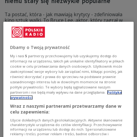
niemu stały się niezwykle popularne
Ta postać, która - jak mawiają krytycy - zdefiniowała
kino sztuk walki. To Bruce Lee, aktor, który zagrał w
blisko 30 filmach. Ten najpopularniejszy, także w Polsce,
to "Wejście smoka". W latach 80. ten obraz obejrzała w
naszym kraju rekordowa widownia - ponad 17 mln
widzów.
Dbamy o Twoją prywatność
Zobacz więcej na temat:
Bruce Lee
kino
aktorzy
My i nasi
5
partnerzy przechowujemy lub uzyskujemy dostęp do
Marcin Radomski
informacji na urządzeniu, takich jak unikalne identyfikatory w plikach
cookie w celu przetwarzania danych osobowych. Użytkownik może
zaakceptować swoje wybory lub zarządzać nimi, klikając poniżej, jak
również skorzystać z prawa do sprzeciwu na podstawie prawnie
uzasadnionego interesu lub w dowolnym momencie na stronie
polityki prywatności. Te wybory będą sygnalizowane naszym
partnerom i nie będą miały wpływu na dane przeglądania.
Polityka
prywatności
Wraz z naszymi partnerami przetwarzamy dane w
celu zapewnienia:
Użycie dokładnych danych geolokalizacyjnych. Aktywne skanowanie
charakterystyki urządzenia do celów identyfikacji. Przechowywanie
informacji na urządzeniu lub dostęp do nich. Spersonalizowane
Krav Maga Junior – siła i bezpieczeństwo
reklamy i treści, pomiar reklam i treści, badnie odbiorców i