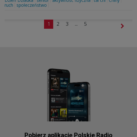
Dzień Dziadka
senior
aktywność fizyczna
tai chi
Chiny
ruch
społeczeństwo
1
2
3
...
5
Pobierz aplikację Polskie Radio