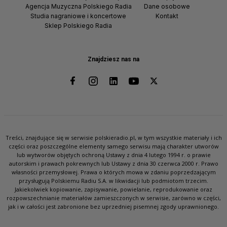
Agencja Muzyczna Polskiego Radia
Dane osobowe
Studia nagraniowe i koncertowe
Kontakt
Sklep Polskiego Radia
Znajdziesz nas na
Treści, znajdujące się w serwisie polskieradio.pl, w tym wszystkie materiały i ich
części oraz poszczególne elementy samego serwisu mają charakter utworów
lub wytworów objętych ochroną Ustawy z dnia 4 lutego 1994 r. o prawie
autorskim i prawach pokrewnych lub Ustawy z dnia 30 czerwca 2000 r. Prawo
własności przemysłowej. Prawa o których mowa w zdaniu poprzedzającym
przysługują Polskiemu Radiu S.A. w likwidacji lub podmiotom trzecim.
Jakiekolwiek kopiowanie, zapisywanie, powielanie, reprodukowanie oraz
rozpowszechnianie materiałów zamieszczonych w serwisie, zarówno w części,
jak i w całości jest zabronione bez uprzedniej pisemnej zgody uprawnionego.