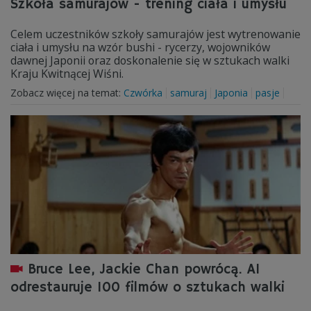
Szkoła samurajów - trening ciała i umysłu
Celem uczestników szkoły samurajów jest wytrenowanie
ciała i umysłu na wzór bushi - rycerzy, wojowników
dawnej Japonii oraz doskonalenie się w sztukach walki
Kraju Kwitnącej Wiśni.
Zobacz więcej na temat:
Czwórka
samuraj
Japonia
pasje
Bruce Lee, Jackie Chan powrócą. AI
odrestauruje 100 filmów o sztukach walki