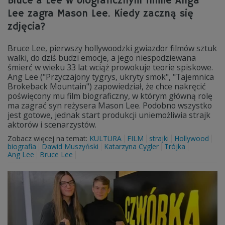
Bruce’a Lee w biograficznym filmie Anga
Lee zagra Mason Lee. Kiedy zaczną się
zdjęcia?
Bruce Lee, pierwszy hollywoodzki gwiazdor filmów sztuk
walki, do dziś budzi emocje, a jego niespodziewana
śmierć w wieku 33 lat wciąż prowokuje teorie spiskowe.
Ang Lee ("Przyczajony tygrys, ukryty smok", "Tajemnica
Brokeback Mountain") zapowiedział, że chce nakręcić
poświęcony mu film biograficzny, w którym główną rolę
ma zagrać syn reżysera Mason Lee. Podobno wszystko
jest gotowe, jednak start produkcji uniemożliwia strajk
aktorów i scenarzystów.
Zobacz więcej na temat:
KULTURA
FILM
strajki
Hollywood
biografia
Dawid Muszyński
Katarzyna Cygler
Trójka
Ang Lee
Bruce Lee