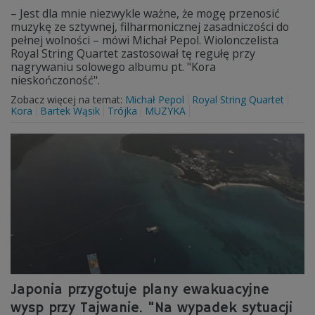
– Jest dla mnie niezwykle ważne, że mogę przenosić
muzykę ze sztywnej, filharmonicznej zasadniczości do
pełnej wolności – mówi Michał Pepol. Wiolonczelista
Royal String Quartet zastosował tę regułę przy
nagrywaniu solowego albumu pt. "Kora
nieskończoność".
Zobacz więcej na temat:
Michał Pepol
Royal String Quartet
Kora
Bartek Wąsik
Trójka
MUZYKA
Japonia przygotuje plany ewakuacyjne
wysp przy Tajwanie. "Na wypadek sytuacji