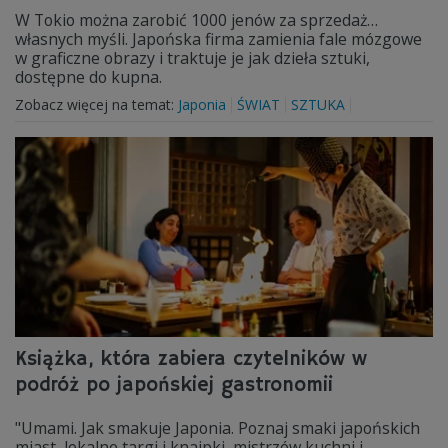
W Tokio można zarobić 1000 jenów za sprzedaż…
własnych myśli. Japońska firma zamienia fale mózgowe
w graficzne obrazy i traktuje je jak dzieła sztuki,
dostępne do kupna.
Zobacz więcej na temat:
Japonia
ŚWIAT
SZTUKA
Książka, która zabiera czytelników w
podróż po japońskiej gastronomii
"Umami. Jak smakuje Japonia. Poznaj smaki japońskich
miast, lokalne targi i knajpki, mistrzów kuchni i