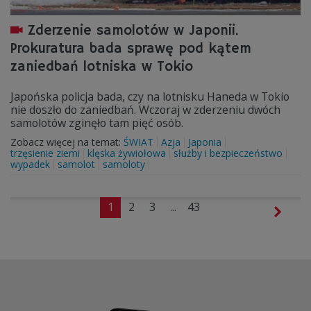
Zderzenie samolotów w Japonii.
Prokuratura bada sprawę pod kątem
zaniedbań lotniska w Tokio
Japońska policja bada, czy na lotnisku Haneda w Tokio
nie doszło do zaniedbań. Wczoraj w zderzeniu dwóch
samolotów zginęło tam pięć osób.
Zobacz więcej na temat:
ŚWIAT
Azja
Japonia
trzęsienie ziemi
klęska żywiołowa
służby i bezpieczeństwo
wypadek
samolot
samoloty
1
2
3
...
43