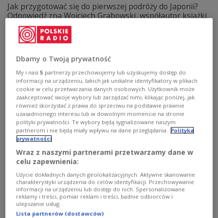
Jak przygotować się do pierwszej podróży do Japonii?
Odpowiedź zna Wojciech Grabowski, współautor książki
"Poznaj Japonię". To obowiązkowa lektura dla osób,
które interesują się Japonią i chcą dowiedzieć się więcej
o jej kulturze, zwyczajach, kuchni, a także popkulturze.
Zobacz więcej na temat:
Czwórka
Japonia
podróże
Dbamy o Twoją prywatność
podróże zagraniczne
Azja
ramen
Kamil Jasieński
Wojciech Grabowski
My i nasi
5
partnerzy przechowujemy lub uzyskujemy dostęp do
informacji na urządzeniu, takich jak unikalne identyfikatory w plikach
cookie w celu przetwarzania danych osobowych. Użytkownik może
zaakceptować swoje wybory lub zarządzać nimi, klikając poniżej, jak
również skorzystać z prawa do sprzeciwu na podstawie prawnie
uzasadnionego interesu lub w dowolnym momencie na stronie
polityki prywatności. Te wybory będą sygnalizowane naszym
partnerom i nie będą miały wpływu na dane przeglądania.
Polityka
prywatności
Wraz z naszymi partnerami przetwarzamy dane w
celu zapewnienia:
Użycie dokładnych danych geolokalizacyjnych. Aktywne skanowanie
charakterystyki urządzenia do celów identyfikacji. Przechowywanie
informacji na urządzeniu lub dostęp do nich. Spersonalizowane
Lekkoatleci odcięci od cywilizacji.
reklamy i treści, pomiar reklam i treści, badnie odbiorców i
ulepszanie usług.
"Szukaliśmy niedźwiedzi"
Lista partnerów (dostawców)