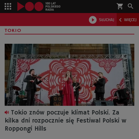
shopping_cart



SŁUCHAJ
WIĘCEJ

TOKIO
Tokio znów poczuje klimat Polski. Za
kilka dni rozpocznie się Festiwal Polski w
Roppongi Hills