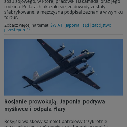
sosu sojowego, w której pracował Hakamada, oraz jego
rodzina. Po latach okazało się, że dowody zostały
sfabrykowane, a mężczyzna podpisał zeznania w wyniku
tortur.
Zobacz więcej na temat:
ŚWIAT
Japonia
sąd
zabójstwo
przestępczość
Rosjanie prowokują. Japonia podrywa
myśliwce i odpala flary
Rosyjski wojskowy samolot patrolowy trzykrotnie
naruszył przestrzeń powietrzną Japonii w pobliżu