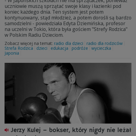
- W Japońskich szkołach nie ma sprzątaczek, ponieważ
uczniowie muszą sprzątać swoje klasy i łazienki pod
koniec każdego dnia. Ten system jest potem
kontynuowany, stąd młodzież, a potem dorośli są bardzo
samodzielni - powiedziała Edyta Dziemińska, profesor
na uczelni w Tokio, która była gościem "Strefy Rodzica"
w Polskim Radiu Dzieciom.
Zobacz więcej na temat:
radio dla dzieci
radio dla rodziców
Strefa Rodzica
dzieci
edukacja
podróże
wycieczka
Japonia
Jerzy Kulej – bokser, który nigdy nie leżał