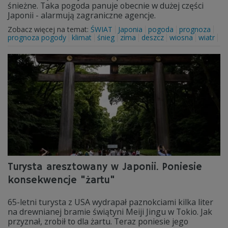
śnieżne. Taka pogoda panuje obecnie w dużej części
Japonii - alarmują zagraniczne agencje.
Zobacz więcej na temat:
ŚWIAT
Japonia
pogoda
prognoza
prognoza pogody
klimat
śnieg
zima
deszcz
wiosna
wiatr
Turysta aresztowany w Japonii. Poniesie
konsekwencje "żartu"
65-letni turysta z USA wydrapał paznokciami kilka liter
na drewnianej bramie świątyni Meiji Jingu w Tokio. Jak
przyznał, zrobił to dla żartu. Teraz poniesie jego