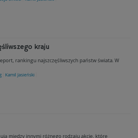
zęśliwszego kraju
Report, rankingu najszczęśliwszych państw świata. W
g
Kamil Jasieński
zują między innymi różnego rodzaju akcje, które