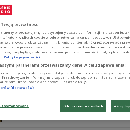
Dziś zarówno to, co jemy, jak i to, jak to jemy, ma nam
je?
Zobacz więcej na temat:
Czwórka
zdrowie
jedzenie
gotowa
 Twoją prywatność
artnerzy przechowujemy lub uzyskujemy dostęp do informacji na urządzeniu, taki
entyfikatory w plikach cookie w celu przetwarzania danych osobowych. Użytkown
ć swoje wybory lub zarządzać nimi, klikając poniżej, jak również skorzystać z pra
na podstawie prawnie uzasadnionego interesu lub w dowolnym momencie na stroni
i. Te wybory będą sygnalizowane naszym partnerom i nie będą miały wpływu na d
a.
Polityka prywatności
ANIMOCJE. W filmie animowanym liczy
aszymi partnerami przetwarzamy dane w celu zapewnienia:
adnych danych geolokalizacyjnych. Aktywne skanowanie charakterystyki urządzen
Dobiega końca Międzynarodowy Festiwal Filmów Animo
ji. Przechowywanie informacji na urządzeniu lub dostęp do nich. Spersonalizowane
iar reklam i treści, badnie odbiorców i ulepszanie usług.
animacji. W tym roku znów nie zabrakło wyjątkowych at
tnerów (dostawców)
Zobacz więcej na temat:
Czwórka
Szymon Jaworski
animacja
a zaawansowane
Odrzucenie wszystkich
Akceptuj