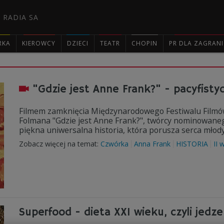
 RADIA SA
RKA
KIEROWCY
DZIECI
TEATR
CHOPIN
PR DLA ZAGRAN

"Gdzie jest Anne Frank?" - pacyfisty
Filmem zamknięcia Międzynarodowego Festiwalu Film
Folmana "Gdzie jest Anne Frank?", twórcy nominowane
piękna uniwersalna historia, która porusza serca młody
Zobacz więcej na temat:
Czwórka
Anna Frank
HISTORIA
II 
Superfood - dieta XXI wieku, czyli jedz