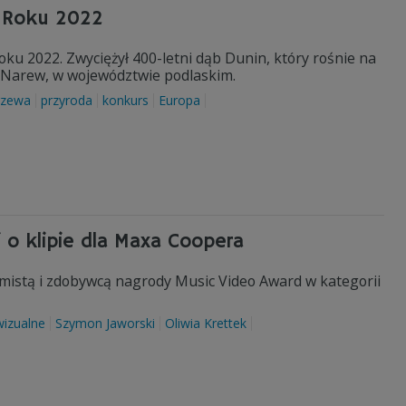
m Roku 2022
u 2022. Zwyciężył 400-letni dąb Dunin, który rośnie na
e Narew, w województwie podlaskim.
rzewa
przyroda
konkurs
Europa
 o klipie dla Maxa Coopera
amistą i zdobywcą nagrody Music Video Award w kategorii
wizualne
Szymon Jaworski
Oliwia Krettek