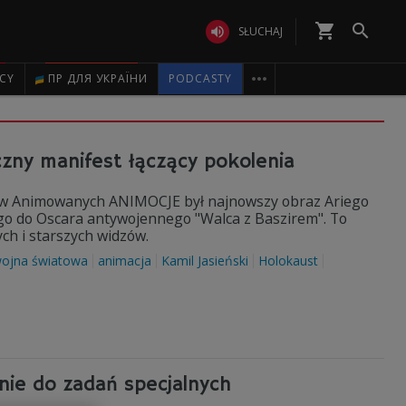
shopping_cart


SŁUCHAJ

ICY
ПР ДЛЯ УКРАЇНИ
PODCASTY
czny manifest łączący pokolenia
ów Animowanych ANIMOCJE był najnowszy obraz Ariego
go do Oscara antywojennego "Walca z Baszirem". To
ch i starszych widzów.
wojna światowa
animacja
Kamil Jasieński
Holokaust
enie do zadań specjalnych