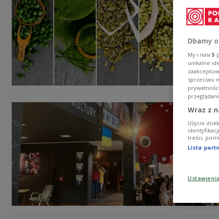
Dbamy o
My i nasi
5
p
unikalne id
zaakceptowa
sprzeciwu 
prywatnośc
przeglądani
Wraz z n
Użycie dokł
identyfikac
treści, pom
Lista par
Ustawieni