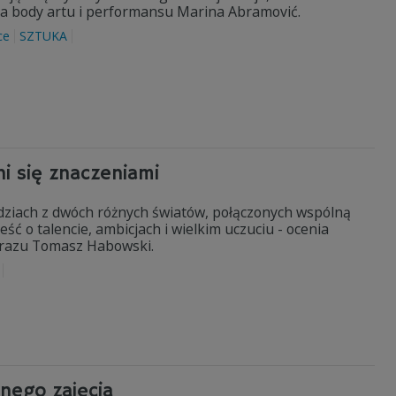
ikona body artu i performansu Marina Abramović.
ce
SZTUKA
ni się znaczeniami
h ludziach z dwóch różnych światów, połączonych wspólną
ść o talencie, ambicjach i wielkim uczuciu - ocenia
obrazu Tomasz Habowski.
nego zajęcia