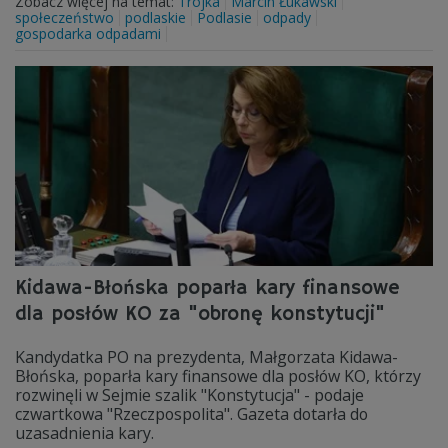
Zobacz więcej na temat:
Trójka
Marcin Łukawski
społeczeństwo
podlaskie
Podlasie
odpady
gospodarka odpadami
Kidawa-Błońska poparła kary finansowe
dla posłów KO za "obronę konstytucji"
Kandydatka PO na prezydenta, Małgorzata Kidawa-
Błońska, poparła kary finansowe dla posłów KO, którzy
rozwinęli w Sejmie szalik "Konstytucja" - podaje
czwartkowa "Rzeczpospolita". Gazeta dotarła do
uzasadnienia kary.