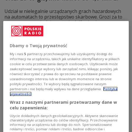
Udział w nielegalnie urządzanych grach hazardowych
na automatach to przestępstwo skarbowe. Grozi za to
grzywna w wysokości nawet do 4,48 mln zł -
poinformowało Ministerstwo Finansów w środowym
komunikacie. Przypomina jednocześnie, że takie gry
dozwolone są tylko na automatach Totalizatora
Sportowego lub w kasynach z koncesją.
Dbamy o Twoją prywatność
Zobacz więcej na temat:
hazard
finanse
gra
My i nasi
5
partnerzy przechowujemy lub uzyskujemy dostęp do
Ministerstwo Finansów
informacji na urządzeniu, takich jak unikalne identyfikatory w plikach
cookie w celu przetwarzania danych osobowych. Użytkownik może
zaakceptować swoje wybory lub zarządzać nimi, klikając poniżej, jak
również skorzystać z prawa do sprzeciwu na podstawie prawnie
uzasadnionego interesu lub w dowolnym momencie na stronie
polityki prywatności. Te wybory będą sygnalizowane naszym
partnerom i nie będą miały wpływu na dane przeglądania.
Polityka
prywatności
Wraz z naszymi partnerami przetwarzamy dane w
celu zapewnienia:
Użycie dokładnych danych geolokalizacyjnych. Aktywne skanowanie
charakterystyki urządzenia do celów identyfikacji. Przechowywanie
informacji na urządzeniu lub dostęp do nich. Spersonalizowane
reklamy i treści, pomiar reklam i treści, badnie odbiorców i