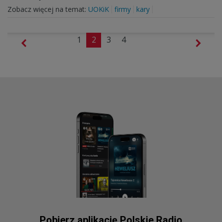
Zobacz więcej na temat:
UOKiK
firmy
kary
1
2
3
4
Pobierz aplikację Polskie Radio