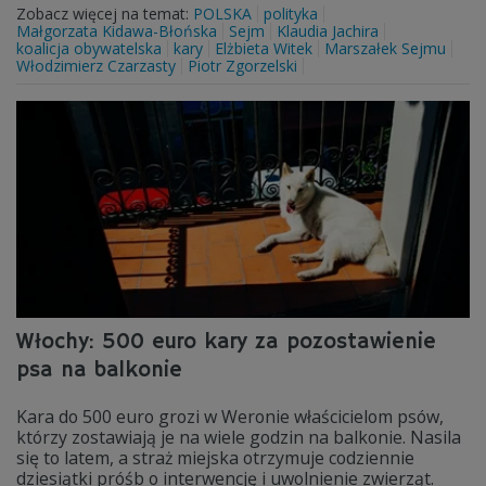
Zobacz więcej na temat:
POLSKA
polityka
Małgorzata Kidawa-Błońska
Sejm
Klaudia Jachira
koalicja obywatelska
kary
Elżbieta Witek
Marszałek Sejmu
Włodzimierz Czarzasty
Piotr Zgorzelski
Włochy: 500 euro kary za pozostawienie
psa na balkonie
Kara do 500 euro grozi w Weronie właścicielom psów,
którzy zostawiają je na wiele godzin na balkonie. Nasila
się to latem, a straż miejska otrzymuje codziennie
dziesiątki próśb o interwencję i uwolnienie zwierząt.