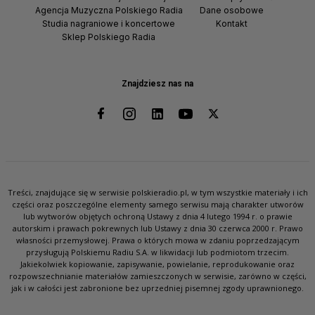
Agencja Muzyczna Polskiego Radia
Dane osobowe
Studia nagraniowe i koncertowe
Kontakt
Sklep Polskiego Radia
Znajdziesz nas na
Treści, znajdujące się w serwisie polskieradio.pl, w tym wszystkie materiały i ich
części oraz poszczególne elementy samego serwisu mają charakter utworów
lub wytworów objętych ochroną Ustawy z dnia 4 lutego 1994 r. o prawie
autorskim i prawach pokrewnych lub Ustawy z dnia 30 czerwca 2000 r. Prawo
własności przemysłowej. Prawa o których mowa w zdaniu poprzedzającym
przysługują Polskiemu Radiu S.A. w likwidacji lub podmiotom trzecim.
Jakiekolwiek kopiowanie, zapisywanie, powielanie, reprodukowanie oraz
rozpowszechnianie materiałów zamieszczonych w serwisie, zarówno w części,
jak i w całości jest zabronione bez uprzedniej pisemnej zgody uprawnionego.