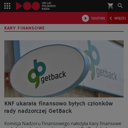
shopping_cart



SŁUCHAJ
WIĘCEJ

KARY FINANSOWE
KNF ukarała finansowo byłych członków
rady nadzorczej GetBack
Komisja Nadzoru Finansowego nałożyła kary finansowe