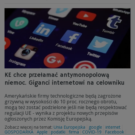
KE chce przełamać antymonopolową
niemoc. Giganci internetowi na celowniku
Amerykańskie firmy technologiczne będą zagrożone
grzywną w wysokości do 10 proc. rocznego obrotu,
mogą też zostać podzielone jeśli nie będą respektować
regulacji UE - wynika z projektu nowych przepisów
ogłoszonych przez Komisję Europejską.
Zobacz więcej na temat:
Unia Europejska
google
internet
GOSPODARKA
Apple
podatki
firma
COVID-19
Facebook