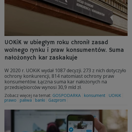
UOKiK w ubiegłym roku chronił zasad
wolnego rynku i praw konsumentów. Suma
nałożonych kar zaskakuje
W 2020 r. UOKiK wydał 1087 decyzji. 273 z nich dotyczyło
ochrony konkurencji, 814 natomiast ochrony praw
konsumentów. Łączna suma kar nałożonych na
przedsiębiorców wynosi 30,9 mld zł.
Zobacz więcej na temat:
GOSPODARKA
konsument
UOKiK
prawo
paliwa
banki
Gazprom