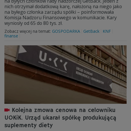
na byłych członków rady nadzorczej GetBack. Jeden z
nich otrzymał dodatkową karę, nałożoną na niego jako
na byłego członka zarządu spółki – poinformowała
Komisja Nadzoru Finansowego w komunikacie. Kary
wyniosły od 65 do 80 tys. zł.
Zobacz więcej na temat:
GOSPODARKA
GetBack
KNF
finanse
Kolejna zmowa cenowa na celowniku
UOKiK. Urząd ukarał spółkę produkującą
suplementy diety