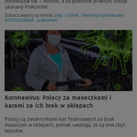
zobowiązał się T-Mobile, a za podobne praktyki został
ukarany Polkomtel.
Zobacz więcej na temat:
play
UOKiK
telefony komórkowe
GOSPODARKA
polkomtel
Koronawirus: Polacy za maseczkami i
karami za ich brak w sklepach
Polacy są zwolennikami kar finansowych za brak
maseczek w sklepach, jednak uważają, że są one zbyt
wysokie.