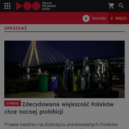
shopping_cart



SŁUCHAJ
WIĘCEJ

SPRZEDAŻ
Zdecydowana większość Polaków
SONDAŻ
chce nocnej prohibicji
Prawie siedmiu na dziesięciu ankietowanych Polaków