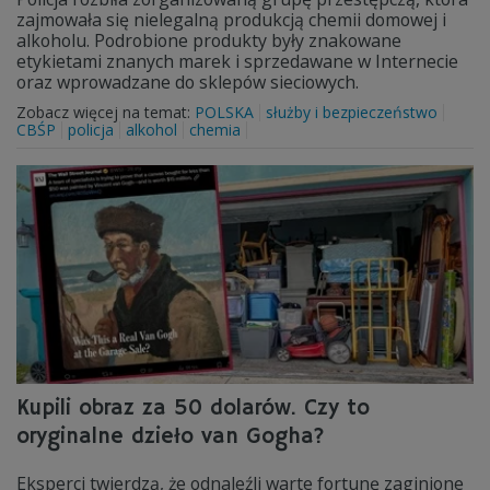
zajmowała się nielegalną produkcją chemii domowej i
alkoholu. Podrobione produkty były znakowane
etykietami znanych marek i sprzedawane w Internecie
oraz wprowadzane do sklepów sieciowych.
Zobacz więcej na temat:
POLSKA
służby i bezpieczeństwo
CBŚP
policja
alkohol
chemia
Kupili obraz za 50 dolarów. Czy to
oryginalne dzieło van Gogha?
Eksperci twierdzą, że odnaleźli warte fortunę zaginione