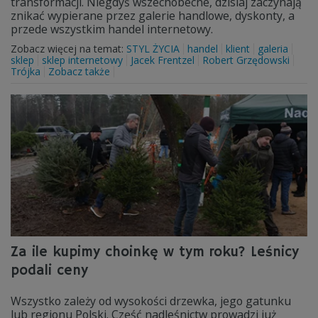
transformacji. Niegdyś wszechobecne, dzisiaj zaczynają
znikać wypierane przez galerie handlowe, dyskonty, a
przede wszystkim handel internetowy.
Zobacz więcej na temat:
STYL ŻYCIA
handel
klient
galeria
sklep
sklep internetowy
Jacek Frentzel
Robert Grzędowski
Trójka
Zobacz także
Za ile kupimy choinkę w tym roku? Leśnicy
podali ceny
Wszystko zależy od wysokości drzewka, jego gatunku
lub regionu Polski. Część nadleśnictw prowadzi już