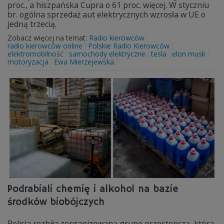
proc., a hiszpańska Cupra o 61 proc. więcej. W styczniu
br. ogólna sprzedaż aut elektrycznych wzrosła w UE o
jedną trzecią.
Zobacz więcej na temat:
Radio kierowców
radio kierowców online
Polskie Radio Kierowców
elektromobilność
samochody elektryczne
tesla
elon musk
motoryzacja
Ewa Mierzejewska
Podrabiali chemię i alkohol na bazie
środków biobójczych
Policja rozbiła zorganizowaną grupę przestępczą, która