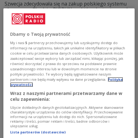
Szwecja zdecydowała się na zakup polskiego systemu
obronnego. Chodzi o PIORUN, za który dostaniemy od
naszego europejskiego partnera łącznie trzy miliardy
koron - co równa się wartości ponad miliarda polskich
złotych.
Dbamy o Twoją prywatność
Zobacz więcej na temat:
POLSKA
Szwecja
bezpieczeństwo
wojsko
handel
Piorun
My i nasi
5
partnerzy przechowujemy lub uzyskujemy dostęp do
informacji na urządzeniu, takich jak unikalne identyfikatory w plikach
cookie w celu przetwarzania danych osobowych. Użytkownik może
zaakceptować swoje wybory lub zarządzać nimi, klikając poniżej, jak
również skorzystać z prawa do sprzeciwu na podstawie prawnie
uzasadnionego interesu lub w dowolnym momencie na stronie
polityki prywatności. Te wybory będą sygnalizowane naszym
partnerom i nie będą miały wpływu na dane przeglądania.
Polityka
prywatności
Wraz z naszymi partnerami przetwarzamy dane w
celu zapewnienia:
Użycie dokładnych danych geolokalizacyjnych. Aktywne skanowanie
charakterystyki urządzenia do celów identyfikacji. Przechowywanie
informacji na urządzeniu lub dostęp do nich. Spersonalizowane
X i WhatsApp używane do handlu bronią. W
reklamy i treści, pomiar reklam i treści, badnie odbiorców i
tle rebelianci Huti
ulepszanie usług.
Lista partnerów (dostawców)