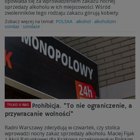
opowiada się za wprowadzeniem zakazu nocnej
sprzedaży alkoholu w ich miejscowości. Wśród
zwolenników tego rodzaju zakazu górują kobiety.
Zobacz więcej na temat:
POLSKA
alkohol
alkoholizm
sondaż
sondaże
Prohibicja. "To nie ograniczenie, a
TYLKO U NAS
przywracanie wolności"
Radni Warszawy zdecydują w czwartek, czy stolica
wprowadzi nocny zakaz sprzedaży alkoholu. Maciej Fijak
z Akcji Ratunkowej dla Krakowa przekonywał w Polskim