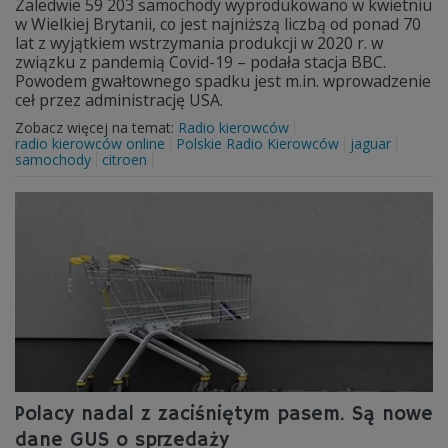
Zaledwie 59 203 samochody wyprodukowano w kwietniu
w Wielkiej Brytanii, co jest najniższą liczbą od ponad 70
lat z wyjątkiem wstrzymania produkcji w 2020 r. w
związku z pandemią Covid-19 – podała stacja BBC.
Powodem gwałtownego spadku jest m.in. wprowadzenie
ceł przez administrację USA.
Zobacz więcej na temat:
Radio kierowców
radio kierowców online
Polskie Radio Kierowców
jaguar
samochody
citroen
Polacy nadal z zaciśniętym pasem. Są nowe
dane GUS o sprzedaży