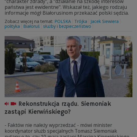
"charakter zdrady", a "działanie na szkodę interesów
państwa jest ewidentne". Wskazał też, jakiego rodzaju
informacje mógł Białorusinom przekazać polski sędzia.
Zobacz więcej na temat:
POLSKA
Trójka
Jacek Siewiera
polityka
Białoruś
służby i bezpieczeństwo
Rekonstrukcja rządu. Siemoniak
zastąpi Kierwińskiego?
- Faktów nie należy wyprzedzać - mówi minister
koordynator służb specjalnych Tomasz Siemoniak
pytany o to, czy 10 maja zastąpi Marcina Kierwińskiego