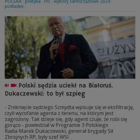
POLSKA
polityka
PiS
wybory samorządowe 2024
podlaskie
Polski sędzia uciekł na Białoruś.
Dukaczewski: to był szpieg
- Zniknięcie sędziego Szmydta wpisuje się w eksfiltrację,
czyli wycofanie agenta z terenu, na którym jest
zagrożony. Tak dzieje się, gdy agent czuje, że robi się
gorąco - powiedział w Programie 3 Polskiego
Radia Marek Dukaczewski, generał brygady Sił
Zbrojnych RP, były szef WSI.