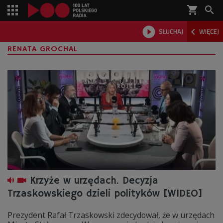
shopping_cart



SŁUCHAJ
WIĘCEJ

RENATA GROCHAL
Krzyże w urzędach. Decyzja
Trzaskowskiego dzieli polityków [WIDEO]
Prezydent Rafał Trzaskowski zdecydował, że w urzędach