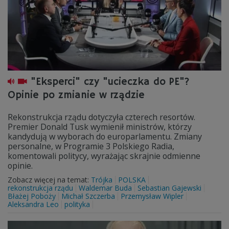
"Eksperci" czy "ucieczka do PE"?
Opinie po zmianie w rządzie
Rekonstrukcja rządu dotyczyła czterech resortów.
Premier Donald Tusk wymienił ministrów, którzy
kandydują w wyborach do europarlamentu. Zmiany
personalne, w Programie 3 Polskiego Radia,
komentowali politycy, wyrażając skrajnie odmienne
opinie.
Zobacz więcej na temat:
Trójka
POLSKA
rekonstrukcja rządu
Waldemar Buda
Sebastian Gajewski
Błażej Poboży
Michał Szczerba
Przemysław Wipler
Aleksandra Leo
polityka