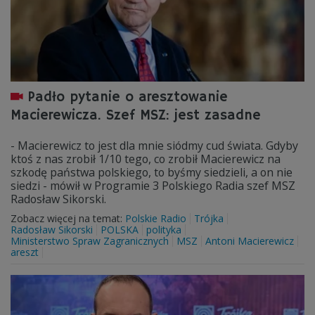
Padło pytanie o aresztowanie
Macierewicza. Szef MSZ: jest zasadne
- Macierewicz to jest dla mnie siódmy cud świata. Gdyby
ktoś z nas zrobił 1/10 tego, co zrobił Macierewicz na
szkodę państwa polskiego, to byśmy siedzieli, a on nie
siedzi - mówił w Programie 3 Polskiego Radia szef MSZ
Radosław Sikorski.
Zobacz więcej na temat:
Polskie Radio
Trójka
Radosław Sikorski
POLSKA
polityka
Ministerstwo Spraw Zagranicznych
MSZ
Antoni Macierewicz
areszt