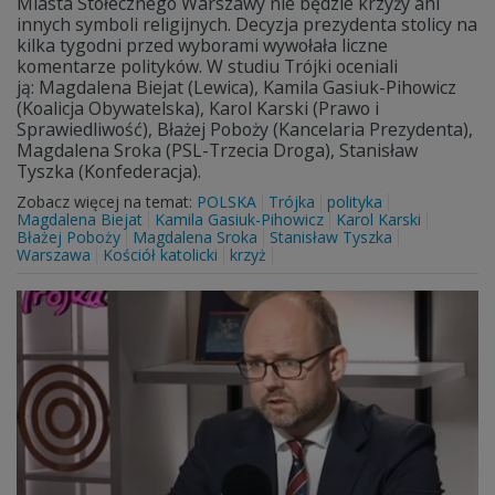
Miasta Stołecznego Warszawy nie będzie krzyży ani
innych symboli religijnych. Decyzja prezydenta stolicy na
kilka tygodni przed wyborami wywołała liczne
komentarze polityków. W studiu Trójki oceniali
ją: Magdalena Biejat (Lewica), Kamila Gasiuk-Pihowicz
(Koalicja Obywatelska), Karol Karski (Prawo i
Sprawiedliwość), Błażej Poboży (Kancelaria Prezydenta),
Magdalena Sroka (PSL-Trzecia Droga), Stanisław
Tyszka (Konfederacja).
Zobacz więcej na temat:
POLSKA
Trójka
polityka
Magdalena Biejat
Kamila Gasiuk-Pihowicz
Karol Karski
Błażej Poboży
Magdalena Sroka
Stanisław Tyszka
Warszawa
Kościół katolicki
krzyż