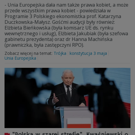
- Unia Europejska dała nam także prawa kobiet, a może
przede wszystkim prawa kobiet - powiedziała w
Programie 3 Polskiego ekonomistka prof. Katarzyna
Duczkowska-Małysz. Gośćmi audycji były również:
Elżbieta Bieńkowska (była komisarz UE ds. rynku
wewnętrznego i usług), Elżbieta Jakubiak (była szefowa
gabinetu prezydenta) oraz dr Hanna Machińska
(prawniczka, była zastępczyni RPO).
Zobacz więcej na temat:
Trójka
konstytucja 3 maja
Unia Europejska
"Polska w szarej strefie". Kwaśniewski o