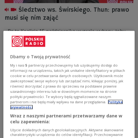
Śledztwo ws. Świrskiego. Thun: prawo
musi się nim zająć
- Po to Koalicja 15 października wygrała wybory, żeby
niezależne sądy zajmowały się tymi ludźmi, którzy
zalewali w ostatnich latach nasz kraj kłamstwami i
niszczyli relacje społeczne - powiedziała w Programie 3
Polskiego Radia europosłanka Polski 2050 Róża Thun.
Dbamy o Twoją prywatność
Zobacz więcej na temat:
Trójka
POLSKA
polityka
Trójka
My i nasi
5
partnerzy przechowujemy lub uzyskujemy dostęp do
POLSKA
Róża Thun
informacji na urządzeniu, takich jak unikalne identyfikatory w plikach
cookie w celu przetwarzania danych osobowych. Użytkownik może
zaakceptować swoje wybory lub zarządzać nimi, klikając poniżej, jak
również skorzystać z prawa do sprzeciwu na podstawie prawnie
uzasadnionego interesu lub w dowolnym momencie na stronie
polityki prywatności. Te wybory będą sygnalizowane naszym
partnerom i nie będą miały wpływu na dane przeglądania.
Polityka
prywatności
Wraz z naszymi partnerami przetwarzamy dane w
celu zapewnienia:
Użycie dokładnych danych geolokalizacyjnych. Aktywne skanowanie
charakterystyki urządzenia do celów identyfikacji. Przechowywanie