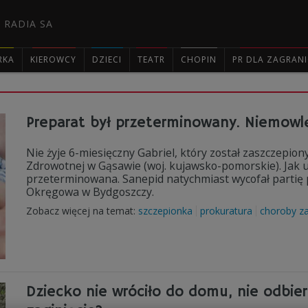
 RADIA SA
RKA
KIEROWCY
DZIECI
TEATR
CHOPIN
PR DLA ZAGRAN

Preparat był przeterminowany. Niemowl
Nie żyje 6-miesięczny Gabriel, który został zaszczepi
Zdrowotnej w Gąsawie (woj. kujawsko-pomorskie). Jak us
przeterminowana. Sanepid natychmiast wycofał partię 
Okręgowa w Bydgoszczy.
Zobacz więcej na temat:
szczepionka
prokuratura
choroby z
Dziecko nie wróciło do domu, nie odbier