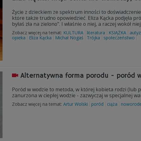
Życie z dzieckiem ze spektrum inności to doświadczeni
które także trudno opowiedzieć. Eliza Kącka podjęła pró
byłaś zła na zielono". I właśnie o niej, a raczej wokół n
Zobacz więcej na temat:
KULTURA
literatura
KSIĄŻKA
auty
opieka
Eliza Kącka
Michał Nogaś
Trójka
społeczeństwo
Alternatywna forma porodu - poród w 
Poród w wodzie to metoda, w której kobieta rodzi (lub
zanurzona w ciepłej wodzie - zazwyczaj w specjalnej 
Zobacz więcej na temat:
Artur Wolski
poród
ciąża
noworod