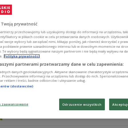
zaginięcie?
Zaginięcie dziecka to sytuacja jak z najgorszego koszma
sparaliżować. Nie czekaj - im szybciej rozpoczniesz dzi
 Twoją prywatność
Zobacz więcej na temat:
społeczeństwo
artnerzy przechowujemy lub uzyskujemy dostęp do informacji na urządzeniu, taki
entyfikatory w plikach cookie w celu przetwarzania danych osobowych. Użytkown
ć swoje wybory lub zarządzać nimi, klikając poniżej, jak również skorzystać z pra
na podstawie prawnie uzasadnionego interesu lub w dowolnym momencie na stroni
i. Te wybory będą sygnalizowane naszym partnerom i nie będą miały wpływu na d
a.
Polityka prywatności
Casting na nianię – jak wybrać opiekun
aszymi partnerami przetwarzamy dane w celu zapewnienia:
adnych danych geolokalizacyjnych. Aktywne skanowanie charakterystyki urządzen
Komu powierzyć opiekę nad naszym dzieckiem? Jak spr
ji. Przechowywanie informacji na urządzeniu lub dostęp do nich. Spersonalizowane
iar reklam i treści, badnie odbiorców i ulepszanie usług.
podczas rozmowy rekrutacyjnej? Wybór niani to decyzja 
jak przeprowadzić „casting” na opiekunkę i znaleźć o
tnerów (dostawców)
audycji „Strefa rodzica” w Polskim Radiu Dzieciom.
Zobacz więcej na temat:
Strefa Rodzica
psychologia dziecięca
a zaawansowane
Odrzucenie wszystkich
Akceptuj