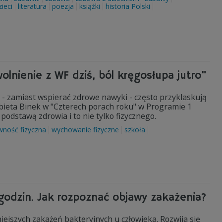
zieci
literatura
poezja
książki
historia Polski
lnienie z WF dziś, ból kręgosłupa jutro"
ce - zamiast wspierać zdrowe nawyki - często przyklaskują
lżbieta Binek w "Czterech porach roku" w Programie 1
podstawą zdrowia i to nie tylko fizycznego.
wność fizyczna
wychowanie fizyczne
szkoła
godzin. Jak rozpoznać objawy zakażenia?
ejszych zakażeń bakteryjnych u człowieka. Rozwija się