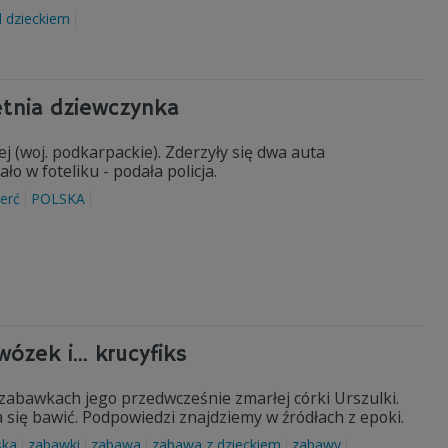
d dzieckiem
letnia dziewczynka
j (woj. podkarpackie). Zderzyły się dwa auta
ło w foteliku - podała policja.
erć
POLSKA
ózek i... krucyfiks
zabawkach jego przedwcześnie zmarłej córki Urszulki.
ię bawić. Podpowiedzi znajdziemy w źródłach z epoki.
ska
zabawki
zabawa
zabawa z dzieckiem
zabawy