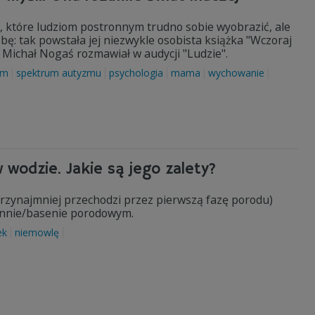
e, które ludziom postronnym trudno sobie wyobrazić, ale
bę: tak powstała jej niezwykle osobista książka "Wczoraj
iej Michał Nogaś rozmawiał w audycji "Ludzie".
zm
spektrum autyzmu
psychologia
mama
wychowanie
wodzie. Jakie są jego zalety?
 przynajmniej przechodzi przez pierwszą fazę porodu)
wannie/basenie porodowym.
ek
niemowlę