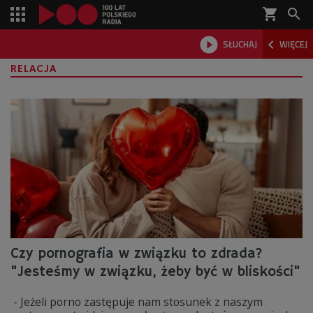
shopping_cart



SŁUCHAJ
WIĘCEJ

RELACJA
Czy pornografia w związku to zdrada?
"Jesteśmy w związku, żeby być w bliskości"
- Jeżeli porno zastępuje nam stosunek z naszym