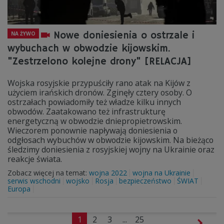
Nowe doniesienia o ostrzale i
NA ŻYWO
wybuchach w obwodzie kijowskim.
"Zestrzelono kolejne drony" [RELACJA]
Wojska rosyjskie przypuściły rano atak na Kijów z
użyciem irańskich dronów. Zginęły cztery osoby. O
ostrzałach powiadomiły też władze kilku innych
obwodów. Zaatakowano też infrastrukturę
energetyczną w obwodzie dniepropietrowskim.
Wieczorem ponownie napływają doniesienia o
odgłosach wybuchów w obwodzie kijowskim. Na bieżąco
śledzimy doniesienia z rosyjskiej wojny na Ukrainie oraz
reakcje świata.
Zobacz więcej na temat:
wojna 2022
wojna na Ukrainie
serwis wschodni
wojsko
Rosja
bezpieczeństwo
ŚWIAT
Europa
1
2
3
...
25