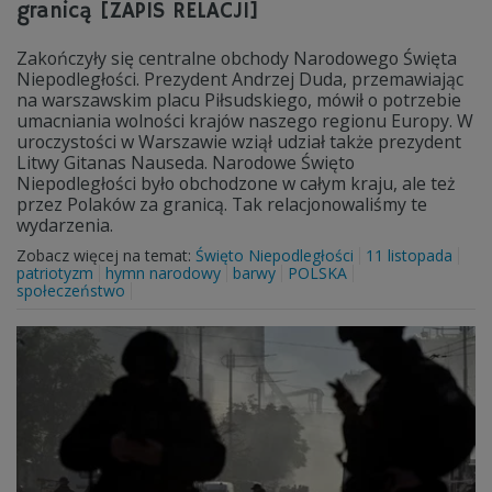
granicą [ZAPIS RELACJI]
Zakończyły się centralne obchody Narodowego Święta
Niepodległości. Prezydent Andrzej Duda, przemawiając
na warszawskim placu Piłsudskiego, mówił o potrzebie
umacniania wolności krajów naszego regionu Europy. W
uroczystości w Warszawie wziął udział także prezydent
Litwy Gitanas Nauseda. Narodowe Święto
Niepodległości było obchodzone w całym kraju, ale też
przez Polaków za granicą. Tak relacjonowaliśmy te
wydarzenia.
Zobacz więcej na temat:
Święto Niepodległości
11 listopada
patriotyzm
hymn narodowy
barwy
POLSKA
społeczeństwo