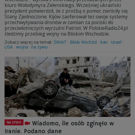
biuro Wołodymyra Zełenskiego. Wcześniej ukraiński
prezydent potwierdził, że z prośbą o pomoc zwróciły się
Stany Zjednoczone. Kijów zaoferował też swoje systemy
przechwytywania dronów w zamian za pociski do
przeciwlotniczych wyrzutni Patriot. W PolskieRadio24.pl
śledzimy przebieg wojny na Bliskim Wschodzie.
Zobacz więcej na temat:
ŚWIAT
Bliski Wschód
Iran
Izrael
USA
wojna
na żywo
Wiadomo, ile osób zginęło w
NA ŻYWO
Iranie. Podano dane