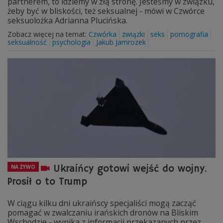
partnerem, to idziemy w złą stronę. Jesteśmy w związku,
żeby być w bliskości, też seksualnej - mówi w Czwórce
seksuolożka Adrianna Plucińska.
Zobacz więcej na temat:
Czwórka
związki
seks
pornografia
seksualność
psychologia
Jakub Jamrozek
Ukraińcy gotowi wejść do wojny.
NA ŻYWO
Prosił o to Trump
W ciągu kilku dni ukraińscy specjaliści mogą zacząć
pomagać w zwalczaniu irańskich dronów na Bliskim
Wschodzie - wynika z informacji przekazanych przez