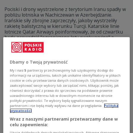
Pociski i drony wystrzelone z terytorium Iranu spadły w
pobliżu lotniska w Nachiczewan w Azerbejdżanie.
Irańskie siły zbrojne zaprzeczyły, jakoby wystrzeliły
rakietę balistyczną w kierunku Turcji. Katarskie linie
lotnicze Qatar Airways poinformowały, że od czwartku
będą prowadzić "ograniczone loty ewakuacyjne" z
Maskatu w Omanie i Rijadu w Arabii Saudyjskiej. Na
portalu PolskieRadio24.pl prowadzimy relację na żywo.
Zobacz więcej na temat:
USA
Iran
Izrael
Bliski Wschód
ŚWIAT
Dbamy o Twoją prywatność
My i nasi
5
partnerzy przechowujemy lub uzyskujemy dostęp do
informacji na urządzeniu, takich jak unikalne identyfikatory w plikach
cookie w celu przetwarzania danych osobowych. Użytkownik może
zaakceptować swoje wybory lub zarządzać nimi, klikając poniżej, jak
również skorzystać z prawa do sprzeciwu na podstawie prawnie
uzasadnionego interesu lub w dowolnym momencie na stronie
polityki prywatności. Te wybory będą sygnalizowane naszym
partnerom i nie będą miały wpływu na dane przeglądania.
Polityka
prywatności
Wraz z naszymi partnerami przetwarzamy dane w
celu zapewnienia:
Użycie dokładnych danych geolokalizacyjnych. Aktywne skanowanie