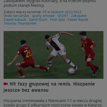
Zakopanem. Wygrali Austriacy, a na trzecim stopniu
podium stanęli Niemcy.
Zobacz więcej na temat:
PŚ w skokach 2022/2023
Skoki narciarskie
sporty zimowe
SPORT
Zakopane
Dawid Kubacki
Kamil Stoch
Piotr Żyła
Paweł Wąsek
Thomas Thurnbichler
Hit fazy grupowej na remis. Hiszpanie
jeszcze bez awansu
Hiszpania zremisowała z Niemcami 1:1 w meczu drugiej
kolejki grupy E piłkarskich mistrzostw świata w Katarze.