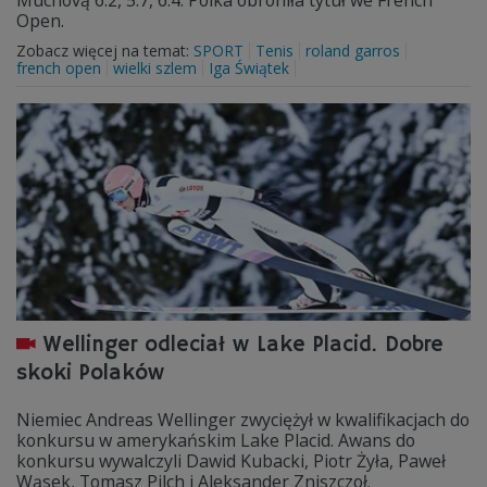
Muchovą 6:2, 5:7, 6:4. Polka obroniła tytuł we French
Open.
Zobacz więcej na temat:
SPORT
Tenis
roland garros
french open
wielki szlem
Iga Świątek
Wellinger odleciał w Lake Placid. Dobre
skoki Polaków
Niemiec Andreas Wellinger zwyciężył w kwalifikacjach do
konkursu w amerykańskim Lake Placid. Awans do
konkursu wywalczyli Dawid Kubacki, Piotr Żyła, Paweł
Wąsek, Tomasz Pilch i Aleksander Zniszczoł.