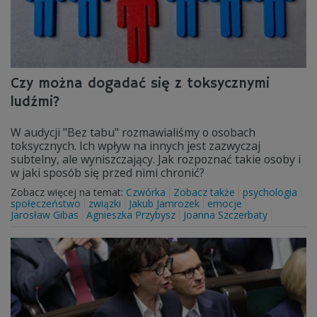
Czy można dogadać się z toksycznymi
ludźmi?
W audycji "Bez tabu" rozmawialiśmy o osobach
toksycznych. Ich wpływ na innych jest zazwyczaj
subtelny, ale wyniszczający. Jak rozpoznać takie osoby i
w jaki sposób się przed nimi chronić?
Zobacz więcej na temat:
Czwórka
Zobacz także
psychologia
społeczeństwo
związki
Jakub Jamrozek
emocje
Jarosław Gibas
Agnieszka Przybysz
Joanna Szczerbaty