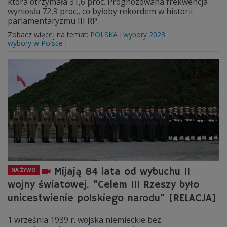
która otrzymała 31,6 proc. Prognozowana frekwencja
wyniosła 72,9 proc., co byłoby rekordem w historii
parlamentaryzmu III RP.
Zobacz więcej na temat:
POLSKA
wybory 2023
wybory w Polsce
Mijają 84 lata od wybuchu II
NA ŻYWO
wojny światowej. "Celem III Rzeszy było
unicestwienie polskiego narodu" [RELACJA]
1 września 1939 r. wojska niemieckie bez