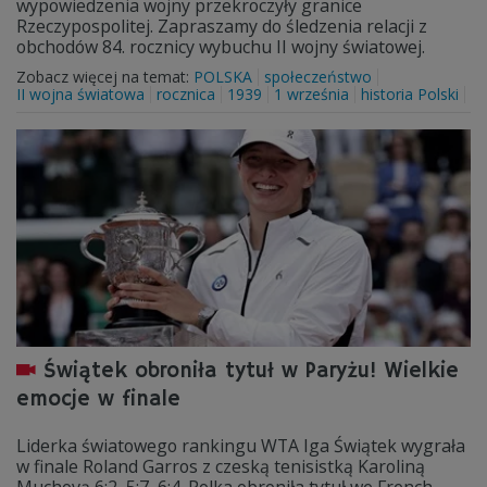
wypowiedzenia wojny przekroczyły granice
Rzeczypospolitej. Zapraszamy do śledzenia relacji z
obchodów 84. rocznicy wybuchu II wojny światowej.
Zobacz więcej na temat:
POLSKA
społeczeństwo
II wojna światowa
rocznica
1939
1 września
historia Polski
Świątek obroniła tytuł w Paryżu! Wielkie
emocje w finale
Liderka światowego rankingu WTA Iga Świątek wygrała
w finale Roland Garros z czeską tenisistką Karoliną