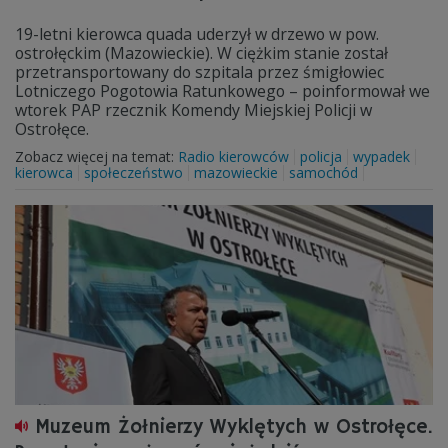
19-letni kierowca quada uderzył w drzewo w pow.
ostrołęckim (Mazowieckie). W ciężkim stanie został
przetransportowany do szpitala przez śmigłowiec
Lotniczego Pogotowia Ratunkowego – poinformował we
wtorek PAP rzecznik Komendy Miejskiej Policji w
Ostrołęce.
Zobacz więcej na temat:
Radio kierowców
policja
wypadek
kierowca
społeczeństwo
mazowieckie
samochód
Muzeum Żołnierzy Wyklętych w Ostrołęce.