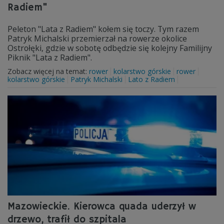
Radiem"
Peleton "Lata z Radiem" kołem się toczy. Tym razem
Patryk Michalski przemierzał na rowerze okolice
Ostrołęki, gdzie w sobotę odbędzie się kolejny Familijny
Piknik "Lata z Radiem".
Zobacz więcej na temat:
rower
kolarstwo górskie
rower
kolarstwo górskie
Patryk Michalski
Lato z Radiem
Mazowieckie. Kierowca quada uderzył w
drzewo, trafił do szpitala