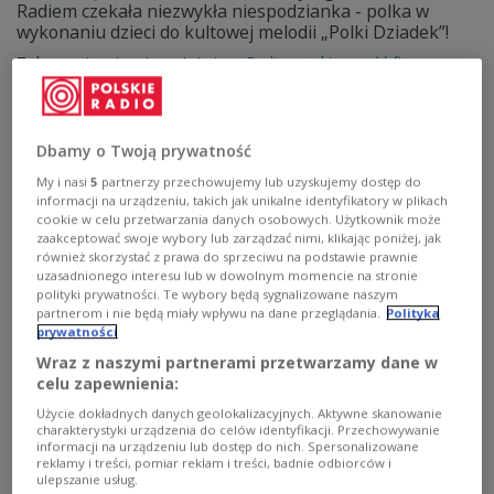
Radiem czekała niezwykła niespodzianka - polka w
wykonaniu dzieci do kultowej melodii „Polki Dziadek”!
Zobacz więcej na temat:
Lato z Radiem
aktywność fizyczna
zabawa
Dbamy o Twoją prywatność
My i nasi
5
partnerzy przechowujemy lub uzyskujemy dostęp do
informacji na urządzeniu, takich jak unikalne identyfikatory w plikach
cookie w celu przetwarzania danych osobowych. Użytkownik może
zaakceptować swoje wybory lub zarządzać nimi, klikając poniżej, jak
również skorzystać z prawa do sprzeciwu na podstawie prawnie
uzasadnionego interesu lub w dowolnym momencie na stronie
polityki prywatności. Te wybory będą sygnalizowane naszym
partnerom i nie będą miały wpływu na dane przeglądania.
Polityka
prywatności
Familijny Piknik Lata z Radiem w
Wraz z naszymi partnerami przetwarzamy dane w
celu zapewnienia:
Ostrołęce. Piotr Galus o konkursie "Mistrz
Użycie dokładnych danych geolokalizacyjnych. Aktywne skanowanie
Pajacyków" [WIDEO]
charakterystyki urządzenia do celów identyfikacji. Przechowywanie
informacji na urządzeniu lub dostęp do nich. Spersonalizowane
- Robili przez 15 minut pajacyki i nie chcieli kończyć -
reklamy i treści, pomiar reklam i treści, badnie odbiorców i
ulepszanie usług.
mówi Piotr Galus, odpowiedzialny za aktywny