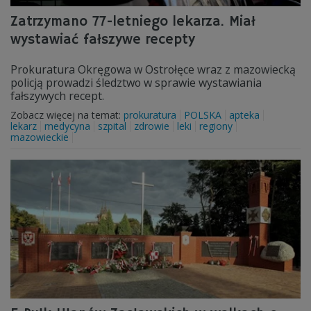
Zatrzymano 77-letniego lekarza. Miał
wystawiać fałszywe recepty
Prokuratura Okręgowa w Ostrołęce wraz z mazowiecką
policją prowadzi śledztwo w sprawie wystawiania
fałszywych recept.
Zobacz więcej na temat:
prokuratura
POLSKA
apteka
lekarz
medycyna
szpital
zdrowie
leki
regiony
mazowieckie