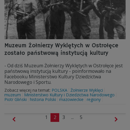
Muzeum Żołnierzy Wyklętych w Ostrołęce
zostało państwową instytucją kultury
- Od dziś Muzeum Żołnierzy Wyklętych w Ostrołęce jest
państwową instytucją kultury - poinformowało na
Facebooku Ministerstwo Kultury Dziedzictwa
Narodowego i Sportu.
Zobacz więcej na temat:
POLSKA
Żołnierze Wyklęci
muzeum
Ministerstwo Kultury i Dziedzictwa Narodowego
Piotr Gliński
historia Polski
mazowieckie
regiony
1
2
3
...
5