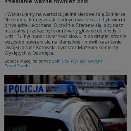
Przesłanie ważne również dziś
- Wskazujemy na wartości, jakimi kierowali się Żołnierze
Niezłomni, którzy w tak trudnych warunkach byli wierni
przysiędze, ukochanej Ojczyźnie. Staramy się, aby nasz
muzealny przekaz był skierowany głównie do młodych
ludzi. Tu był honor i wierność słowu, a po drugiej stronie
wszystko opierało się na kłamstwie - mówił na antenie
Dwójki Janusz Kotowski, dyrektor Muzeum Żołnierzy
Wyklętych w Ostrołęce.
Zobacz więcej na temat:
Żołnierze Wyklęci
Dwójka
Paweł Siwek