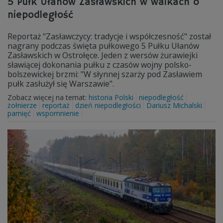
5 Pułk Ułanów Zasławskich w walkach o
niepodległość
Reportaż "Zasławczycy: tradycje i współczesność" został
nagrany podczas święta pułkowego 5 Pułku Ułanów
Zasławskich w Ostrołęce. Jeden z wersów żurawiejki
sławiącej dokonania pułku z czasów wojny polsko-
bolszewickej brzmi: "W słynnej szarży pod Zasławiem
pułk zasłużył się Warszawie".
Zobacz więcej na temat:
historia Polski
niepodległość
żołnierze
reportaż
dzień niepodległości
Dariusz Michalski
pamięć
wspomnienie