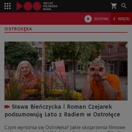
shopping_cart



SŁUCHAJ
WIĘCEJ

OSTROŁĘKA
Sława Bieńczycka i Roman Czejarek
podsumowują Lato z Radiem w Ostrołęce
Czym wyróżnia się Ostrołęka? Jakie skojarzenia filmowe