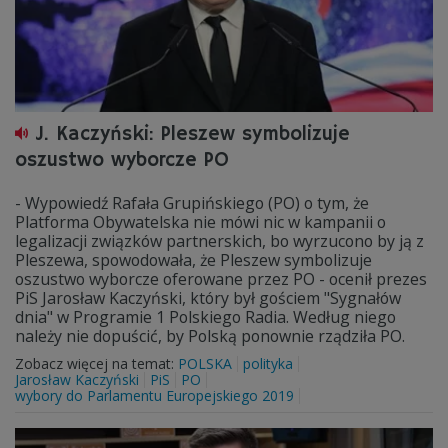
J. Kaczyński: Pleszew symbolizuje
oszustwo wyborcze PO
- Wypowiedź Rafała Grupińskiego (PO) o tym, że
Platforma Obywatelska nie mówi nic w kampanii o
legalizacji związków partnerskich, bo wyrzucono by ją z
Pleszewa, spowodowała, że Pleszew symbolizuje
oszustwo wyborcze oferowane przez PO - ocenił prezes
PiS Jarosław Kaczyński, który był gościem "Sygnałów
dnia" w Programie 1 Polskiego Radia. Według niego
należy nie dopuścić, by Polską ponownie rządziła PO.
Zobacz więcej na temat:
POLSKA
polityka
Jarosław Kaczyński
PiS
PO
wybory do Parlamentu Europejskiego 2019