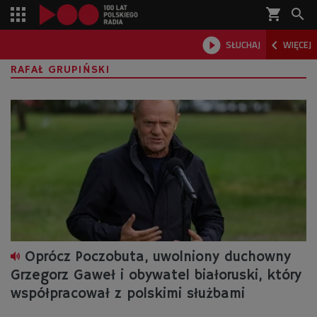
shopping_cart



SŁUCHAJ
WIĘCEJ

RAFAŁ GRUPIŃSKI
Oprócz Poczobuta, uwolniony duchowny
Grzegorz Gaweł i obywatel białoruski, który
współpracował z polskimi służbami