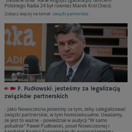
"Debacie dnia" Rafał Rogojsz (gazeta.pl). Gościem
Polskiego Radia 24 był również Marek Król (Sieci).
Zobacz więcej na temat:
związki partnerskie
P. Pudłowski: jesteśmy za legalizacją
związków partnerskich
- Jako Nowoczesna jesteśmy za tym, żeby zalegalizować
związki partnerskie, w tym homoseksualne. Uważamy,
że jest to ważne - powiedział w audycji "W samo
południe" Paweł Pudłowski, poseł Nowoczesnej i
kandydat Koalicji Europejskiej do europarlamentu.