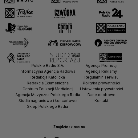
Polskie Radio S.A.
Agencja Promocji
Informacyjna Agencja Radiowa
Agencja Reklamy
Redakcja Katolicka
Regulamin serwisu
Redakcja Ekumeniczna
Polityka prywatności
Centrum Edukacji Medialnej
Ustawienia prywatności
Agencja Muzyczna Polskiego Radia
Dane osobowe
Studia nagraniowe i koncertowe
Kontakt
Sklep Polskiego Radia
Znajdziesz nas na