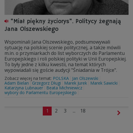
"Miał piękny życiorys". Politycy żegnają
Jana Olszewskiego
Wspominali Jana Olszewskiego, podsumowywali
sytuację na polskiej scenie politycznej, a także mówili
m.in. o przymiarkach do list wyborczych do Parlamentu
Europejskiego i roli polskiej polityki w Unii Europejskiej.
To były jedne z kilku kwestii, na temat których
wypowiadali się goście audycji "Śniadania w Trójce".
Zobacz więcej na temat:
POLSKA
Jan Olszewski
Adam Bielan
Grzegorz Długi
Marek Jurek
Marek Sawicki
Katarzyna Lubnauer
Beata Michniewicz
wybory do Parlamentu Europejskiego
1
2
3
...
18