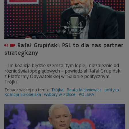
Rafał Grupiński: PSL to dla nas partner
strategiczny
– Im koalicja będzie szersza, tym lepiej, niezależnie od
różnic światopoglądowych – powiedział Rafał Grupiński
z Platformy Obywatelskiej w "Salonie politycznym
Trójki".
Zobacz więcej na temat:
Trójka
Beata Michniewicz
polityka
Koalicja Europejska
wybory w Polsce
POLSKA