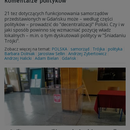
Komentarze polityków
21 tez dotyczących funkcjonowania samorządów
przedstawionych w Gdańsku może – według części
polityków – prowadzić do "decentralizacji" Polski. Czy i w
jaki sposób powinno się wzmacniać pozycję władz
lokalnych – m.in. o tym dyskutowali politycy w "Śniadaniu
Trójki".
Zobacz więcej na temat:
POLSKA
samorząd
Trójka
polityka
Barbara Dolniak
Jarosław Sellin
Andrzej Zybertowicz
Andrzej Halicki
Adam Bielan
Gdańsk