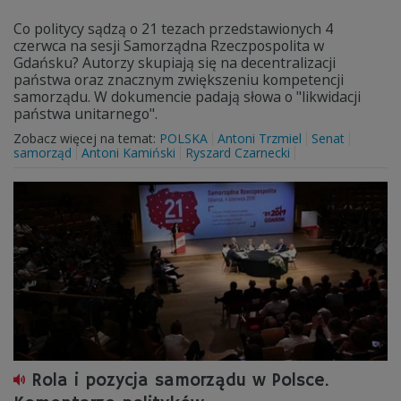
Co politycy sądzą o 21 tezach przedstawionych 4
czerwca na sesji Samorządna Rzeczpospolita w
Gdańsku? Autorzy skupiają się na decentralizacji
państwa oraz znacznym zwiększeniu kompetencji
samorządu. W dokumencie padają słowa o "likwidacji
państwa unitarnego".
Zobacz więcej na temat:
POLSKA
Antoni Trzmiel
Senat
samorząd
Antoni Kamiński
Ryszard Czarnecki
Rola i pozycja samorządu w Polsce.