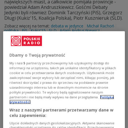
największych miast, a całkowicie pomijała prowincje -
powiedział Adam Andruszkiewicz. Gośćmi Debaty
Jedynki byli również: Dominik Tarczyński (PiS), Grzegorz
Długi (Kukiz'15, Koalicja Polska), Piotr Kusznieruk (SLD).
Zobacz więcej na temat:
debata w jedynce
Michał Rachoń
polityka
PiS
Kukiz'15
SLD
Adam Andruszkiewicz
Dominik Tarczyński
wybory w Polsce
Dbamy o Twoją prywatność
My i nasi
5
partnerzy przechowujemy lub uzyskujemy dostęp do
informacji na urządzeniu, takich jak unikalne identyfikatory w plikach
cookie w celu przetwarzania danych osobowych. Użytkownik może
zaakceptować swoje wybory lub zarządzać nimi, klikając poniżej, jak
również skorzystać z prawa do sprzeciwu na podstawie prawnie
uzasadnionego interesu lub w dowolnym momencie na stronie
polityki prywatności. Te wybory będą sygnalizowane naszym
partnerom i nie będą miały wpływu na dane przeglądania.
Polityka
prywatności
Debata Jedynki. Jan Mosiński: szef PO
Wraz z naszymi partnerami przetwarzamy dane w
"zasysa" idee lewicy
celu zapewnienia:
Użycie dokładnych danych geolokalizacyjnych. Aktywne skanowanie
Na listach Koalicji Obywatelskiej można znaleźć
charakterystyki urządzenia do celów identyfikacji. Przechowywanie