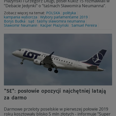
Płażyński i Grzegorz Długi, poseł Kukiz’15 rozmawiali w
"Debacie Jedynki" o "taśmach Sławomira Neumanna".
Zobacz więcej na temat:
POLSKA
polityka
kampania wyborcza
Wybory parlamentarne 2019
Borys Budka
sąd
taśmy sławomira neumanna
Sławomir Neumann
Kacper Płażyński
Samuel Pereira
"SE": posłowie opozycji najchętniej latają
za darmo
Darmowe przeloty poselskie w pierwszej połowie 2019
roku kosztowały blisko 5 mln złotych - informuje "Super