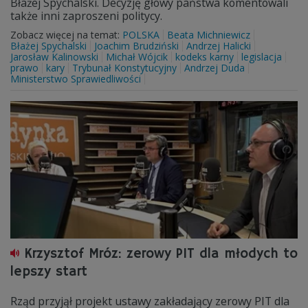
Błażej Spychalski. Decyzję głowy państwa komentowali
także inni zaproszeni politycy.
Zobacz więcej na temat:
POLSKA
Beata Michniewicz
Błażej Spychalski
Joachim Brudziński
Andrzej Halicki
Jarosław Kalinowski
Michał Wójcik
kodeks karny
legislacja
prawo
kary
Trybunał Konstytucyjny
Andrzej Duda
Ministerstwo Sprawiedliwości
Krzysztof Mróz: zerowy PIT dla młodych to
lepszy start
Rząd przyjął projekt ustawy zakładający zerowy PIT dla