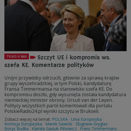
Szczyt UE i kompromis ws.
TYLKO U NAS
szefa KE. Komentarze polityków
Unijni przywódcy odrzucili, głównie za sprawą krajów
grupy wyszehradzkiej, w tym Polski, kandydaturę
Fransa Timmermansa na stanowisko szefa KE. Do
kompromisu doszło, gdy wysunięta została kandydatura
niemieckiej minister obrony, Ursuli van der Leyen.
Politycy wszystkich partii komentowali dla portalu
PolskieRadio24.pl wyniki szczytu w Brukseli.
Zobacz więcej na temat:
POLSKA
Unia Europejska
Komisja Europejska
Marek Sawicki
Zbigniew Gryglas
Borys Budka
Kamila Gasiuk-Pihowicz
Frans Timmermans