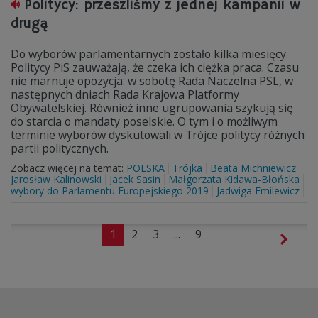
Politycy: przeszliśmy z jednej kampanii w
drugą
Do wyborów parlamentarnych zostało kilka miesięcy.
Politycy PiS zauważają, że czeka ich ciężka praca. Czasu
nie marnuje opozycja: w sobotę Rada Naczelna PSL, w
następnych dniach Rada Krajowa Platformy
Obywatelskiej. Również inne ugrupowania szykują się
do starcia o mandaty poselskie. O tym i o możliwym
terminie wyborów dyskutowali w Trójce politycy różnych
partii politycznych.
Zobacz więcej na temat:
POLSKA
Trójka
Beata Michniewicz
Jarosław Kalinowski
Jacek Sasin
Małgorzata Kidawa-Błońska
wybory do Parlamentu Europejskiego 2019
Jadwiga Emilewicz
1
2
3
...
9