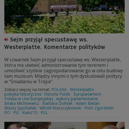
Sejm przyjął specustawę ws.
Westerplatte. Komentarze polityków
W czwartek Sejm przyjął specustawę ws. Westerplatte,
która ma ułatwić administrowanie tym terenem i
umożliwić szybkie zagospodarowanie go w celu budowy
tam muzeum. Między innymi o tym dyskutowali politycy
w "Śniadaniu w Trójce".
Zobacz więcej na temat:
POLSKA
Westerplatte
polityka historyczna
historia Polski
Europarlament
Polska w Unii Europejskiej
wybory parlamentarne
Beata Michniewicz
Barbara Dolniak
Adam Bielan
Błażej Spychalski
Witold Waszczykowski
Piotr Zgorzelski
PO
PiS
Kukiz'15
PSL