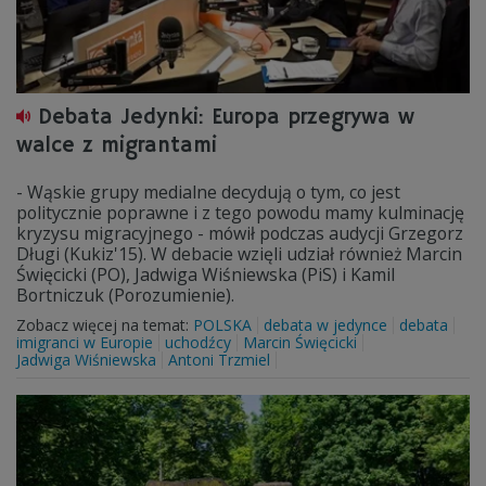
Debata Jedynki: Europa przegrywa w
walce z migrantami
- Wąskie grupy medialne decydują o tym, co jest
politycznie poprawne i z tego powodu mamy kulminację
kryzysu migracyjnego - mówił podczas audycji Grzegorz
Długi (Kukiz'15). W debacie wzięli udział również Marcin
Święcicki (PO), Jadwiga Wiśniewska (PiS) i Kamil
Bortniczuk (Porozumienie).
Zobacz więcej na temat:
POLSKA
debata w jedynce
debata
imigranci w Europie
uchodźcy
Marcin Święcicki
Jadwiga Wiśniewska
Antoni Trzmiel