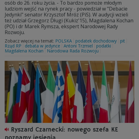
osób do 26. roku życia. - To bardzo pomoże młodym
ludziom wejść na rynek pracy - powiedział w "Debacie
Jedynki" senator Krzysztof Mróz (PiS). W audycji wzieli
też udział Grzegorz Długi (Kukiz'15), Magdalena Kochan
(PO) i dr Marek Rymsza, ekspert Narodowej Rady
Rozwoju.
Zobacz więcej na temat:
POLSKA
podatek dochodowy
pit
Rząd RP
debata w jedynce
Antoni Trzmiel
podatki
Magdalena Kochan
Narodowa Rada Rozwoju
Ryszard Czarnecki: nowego szefa KE
poznamy jesienią