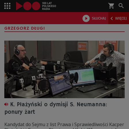
shopping_cart



SŁUCHAJ
WIĘCEJ

GRZEGORZ DŁUGI
K. Płażyński o dymisji S. Neumanna:
ponury żart
Kandydat do Sejmu z list Prawa i Sprawiedliwości Kacper