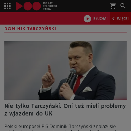
shopping_cart



SŁUCHAJ
WIĘCEJ

DOMINIK TARCZYŃSKI
Nie tylko Tarczyński. Oni też mieli problemy
z wjazdem do UK
Polski europoseł PiS Dominik Tarczyński znalazł się