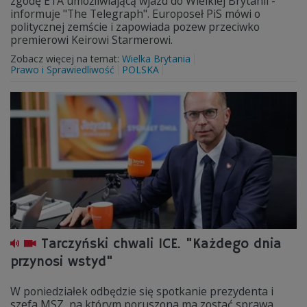
zgodę ETA umożliwiającą wjazd do Wielkiej Brytanii -
informuje "The Telegraph". Europoseł PiS mówi o
politycznej zemście i zapowiada pozew przeciwko
premierowi Keirowi Starmerowi.
Zobacz więcej na temat:
Wielka Brytania
Prawo i Sprawiedliwość
POLSKA
Tarczyński chwali ICE. "Każdego dnia
przynosi wstyd"
W poniedziałek odbędzie się spotkanie prezydenta i
szefa MSZ, na którym poruszona ma zostać sprawa