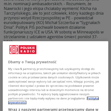
m.in. nominacji ambasadorskich. - Rozumiem, że
Nawrocki i jego ekipa chciałaby wymienić Klicha na
Tarczyńskiego, ale to jest człowiek, który każdego dnia
przynosi wstyd Rzeczpospolitej w PE - powiedział
eurodeputowany (KO) Michał Szczerba w "Sygnałach
Dnia". Polityk PiS pochwalił bowiem działanie
funkcjonariuszy ICE w USA. W sobotę w Minneapolis w
strzelaninie z udziałem agentów śmierć poniósł 37-
latek.
Zobacz więcej na temat:
Michał Szczerba
USA
Bogdan Klich
strzelanina
Dbamy o Twoją prywatność
My i nasi
5
partnerzy przechowujemy lub uzyskujemy dostęp do
informacji na urządzeniu, takich jak unikalne identyfikatory w plikach
cookie w celu przetwarzania danych osobowych. Użytkownik może
zaakceptować swoje wybory lub zarządzać nimi, klikając poniżej, jak
również skorzystać z prawa do sprzeciwu na podstawie prawnie
uzasadnionego interesu lub w dowolnym momencie na stronie
polityki prywatności. Te wybory będą sygnalizowane naszym
partnerom i nie będą miały wpływu na dane przeglądania.
Polityka
prywatności
Wraz z naszymi partnerami przetwarzamy dane w