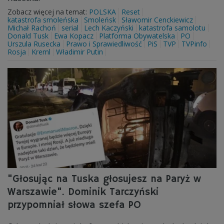
Zobacz więcej na temat:
POLSKA
Reset
katastrofa smoleńska
Smoleńsk
Sławomir Cenckiewicz
Michał Rachoń
serial
Lech Kaczyński
katastrofa samolotu
Donald Tusk
Ewa Kopacz
Platforma Obywatelska
PO
Urszula Rusecka
Prawo i Sprawiedliwość
PiS
TVP
TVPinfo
Rosja
Kreml
Władimir Putin
"Głosując na Tuska głosujesz na Paryż w
Warszawie". Dominik Tarczyński
przypomniał słowa szefa PO