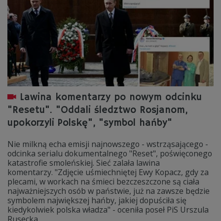
Lawina komentarzy po nowym odcinku
"Resetu". "Oddali śledztwo Rosjanom,
upokorzyli Polskę", "symbol hańby"
Nie milkną echa emisji najnowszego - wstrząsającego -
odcinka serialu dokumentalnego "Reset", poświęconego
katastrofie smoleńskiej. Sieć zalała lawina
komentarzy. "Zdjęcie uśmiechniętej Ewy Kopacz, gdy za
plecami, w workach na śmieci bezczeszczone są ciała
najważniejszych osób w państwie, już na zawsze będzie
symbolem największej hańby, jakiej dopuściła się
kiedykolwiek polska władza" - oceniła poseł PiS Urszula
Rusecka.