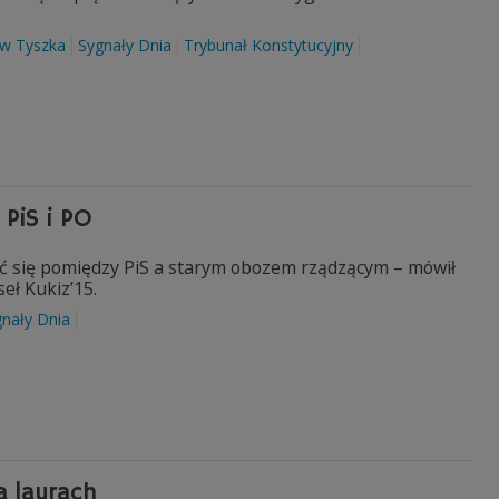
aw Tyszka
Sygnały Dnia
Trybunał Konstytucyjny
PiS i PO
ać się pomiędzy PiS a starym obozem rządzącym – mówił
eł Kukiz’15.
nały Dnia
a laurach