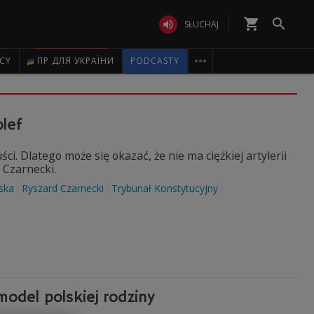
shopping_cart


SŁUCHAJ

ICY
ПР ДЛЯ УКРАЇНИ
PODCASTY
lef
i. Dlatego może się okazać, że nie ma ciężkiej artylerii
 Czarnecki.
ska
Ryszard Czarnecki
Trybunał Konstytucyjny
model polskiej rodziny