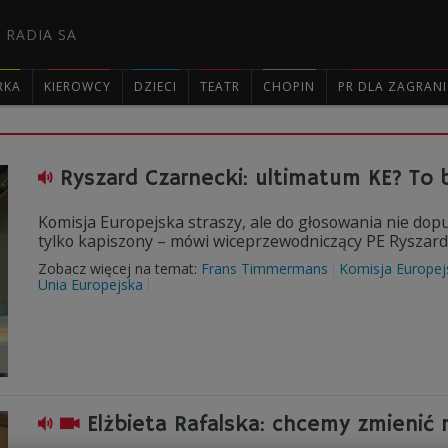
 RADIA SA
RKA
KIEROWCY
DZIECI
TEATR
CHOPIN
PR DLA ZAGRAN

Ryszard Czarnecki: ultimatum KE? To b
Komisja Europejska straszy, ale do głosowania nie dopuśc
tylko kapiszony – mówi wiceprzewodniczący PE Ryszard
Zobacz więcej na temat:
Frans Timmermans
Komisja Europej
Unia Europejska
Elżbieta Rafalska: chcemy zmienić 