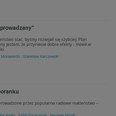
wprowadzany"
stwo stać, byśmy rozwijali się szybciej. Plan
 jestem, że przyniesie dobre efekty - mówił w
ki.
 Morawiecki
Stanisław Karczewski
poranku
 prowadzone przez popularne radiowe małżeństwo –
kie Radio
Rafał Porzeziński
Wiesław Molak