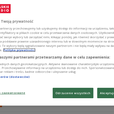
- Pieniądze zawsze budzą emocje. Celem programu "Rodz
"Sygnałach dnia" minister rodziny, pracy i polityki społe
Zobacz więcej na temat:
Elżbieta Rafalska
program 500+
rod
 Twoją prywatność
artnerzy przechowujemy lub uzyskujemy dostęp do informacji na urządzeniu, taki
entyfikatory w plikach cookie w celu przetwarzania danych osobowych. Użytkown
ć swoje wybory lub zarządzać nimi, klikając poniżej, jak również skorzystać z pra
na podstawie prawnie uzasadnionego interesu lub w dowolnym momencie na stroni
i. Te wybory będą sygnalizowane naszym partnerom i nie będą miały wpływu na d
a.
Polityka prywatności
Adam Bielan: "ultimatum" źle się w
aszymi partnerami przetwarzamy dane w celu zapewnienia:
adnych danych geolokalizacyjnych. Aktywne skanowanie charakterystyki urządzen
- Używanie takiego języka jest błędem. Idee, które legł
ji. Przechowywanie informacji na urządzeniu lub dostęp do nich. Spersonalizowane
iar reklam i treści, badnie odbiorców i ulepszanie usług.
sformułowania - mówił w "Sygnałach dnia" wicemarszał
tnerów (dostawców)
Zobacz więcej na temat:
Adam Bielan
Komisja Europejska
Tr
a zaawansowane
Odrzucenie wszystkich
Akceptuj