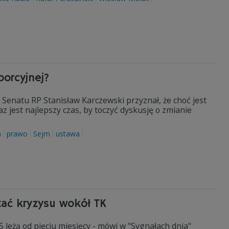
borcyjnej?
enatu RP Stanisław Karczewski przyznał, że choć jest
z jest najlepszy czas, by toczyć dyskusję o zmianie
a
prawo
Sejm
ustawa
zać kryzysu wokół TK
5 leżą od pięciu miesięcy - mówi w "Sygnałach dnia"