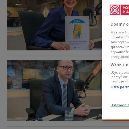
Dbamy o
My i nasi
5
p
unikalne id
zaakceptowa
sprzeciwu 
prywatnośc
przeglądani
Wraz z n
Użycie dokł
identyfikac
treści, pom
Lista par
Ustawieni