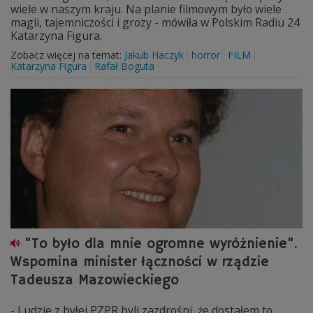
wiele w naszym kraju. Na planie filmowym było wiele
magii, tajemniczości i grozy - mówiła w Polskim Radiu 24
Katarzyna Figura.
Zobacz więcej na temat:
Jakub Haczyk
horror
FILM
Katarzyna Figura
Rafał Boguta
"To było dla mnie ogromne wyróżnienie".
Wspomina minister łączności w rządzie
Tadeusza Mazowieckiego
- Ludzie z byłej PZPR byli zazdrośni, że dostałem to