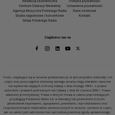
Redakcja Ekumeniczna
Polityka prywatności
Centrum Edukacji Medialnej
Ustawienia prywatności
Agencja Muzyczna Polskiego Radia
Dane osobowe
Studia nagraniowe i koncertowe
Kontakt
Sklep Polskiego Radia
Znajdziesz nas na
Treści, znajdujące się w serwisie polskieradio.pl, w tym wszystkie materiały i ich
części oraz poszczególne elementy samego serwisu mają charakter utworów
lub wytworów objętych ochroną Ustawy z dnia 4 lutego 1994 r. o prawie
autorskim i prawach pokrewnych lub Ustawy z dnia 30 czerwca 2000 r. Prawo
własności przemysłowej. Prawa o których mowa w zdaniu poprzedzającym
przysługują Polskiemu Radiu S.A. w likwidacji lub podmiotom trzecim.
Jakiekolwiek kopiowanie, zapisywanie, powielanie, reprodukowanie oraz
rozpowszechnianie materiałów zamieszczonych w serwisie, zarówno w części,
jak i w całości jest zabronione bez uprzedniej pisemnej zgody uprawnionego.