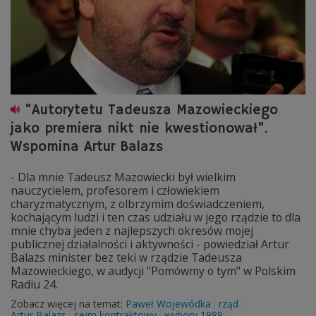
"Autorytetu Tadeusza Mazowieckiego
jako premiera nikt nie kwestionował".
Wspomina Artur Balazs
- Dla mnie Tadeusz Mazowiecki był wielkim
nauczycielem, profesorem i człowiekiem
charyzmatycznym, z olbrzymim doświadczeniem,
kochającym ludzi i ten czas udziału w jego rządzie to dla
mnie chyba jeden z najlepszych okresów mojej
publicznej działalności i aktywności - powiedział Artur
Balazs minister bez teki w rządzie Tadeusza
Mazowieckiego, w audycji "Pomówmy o tym" w Polskim
Radiu 24.
Zobacz więcej na temat:
Paweł Wojewódka
rząd
Artur Balazs
sejm kontraktowy
wybory 1989