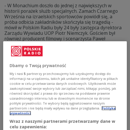
- W Monachium doszło do jednej z największych w
historii porażek służb specjalnych. Zamach Czarnego
Września na izraelskich sportowców powiódł się, a
próba odbicia zakładników skończyła się tragedią -
mówił w Polskim Radiu były 24 były zastępca dyrektora
Zarządu Wywiadu UOP Piotr Niemczyk. Gościem był
również producent filmowy i scenarzysta Paweł
Mossakowski.
Zobacz więcej na temat:
Grzegorz Kalinowski
UOP
Piotr Niemczyk
Palestyna
Bliski Wschód
Izrael
kryminał
terroryzm
Monachium
Dbamy o Twoją prywatność
My i nasi
5
partnerzy przechowujemy lub uzyskujemy dostęp do
informacji na urządzeniu, takich jak unikalne identyfikatory w plikach
cookie w celu przetwarzania danych osobowych. Użytkownik może
zaakceptować swoje wybory lub zarządzać nimi, klikając poniżej, jak
również skorzystać z prawa do sprzeciwu na podstawie prawnie
uzasadnionego interesu lub w dowolnym momencie na stronie
polityki prywatności. Te wybory będą sygnalizowane naszym
partnerom i nie będą miały wpływu na dane przeglądania.
Polityka
prywatności
Wraz z naszymi partnerami przetwarzamy dane w
celu zapewnienia: