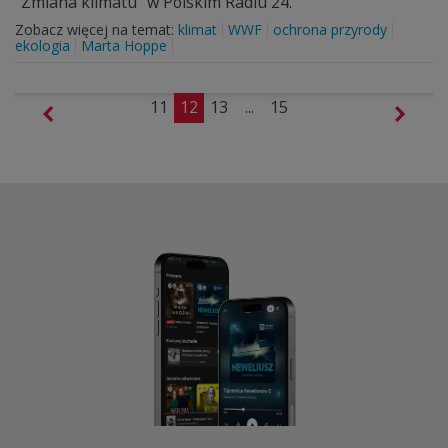
"Zmiana klimatu" w Polskim Radiu 24.
Zobacz więcej na temat:
klimat
WWF
ochrona przyrody
ekologia
Marta Hoppe
11
12
13
...
15