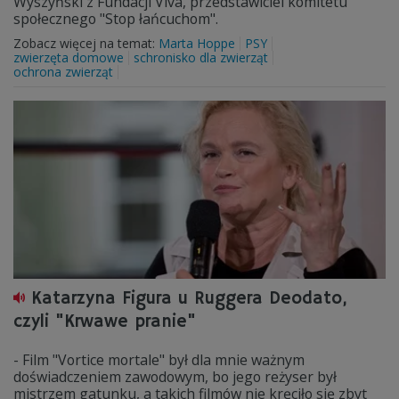
Wyszyński z Fundacji Viva, przedstawiciel komitetu
społecznego "Stop łańcuchom".
Zobacz więcej na temat:
Marta Hoppe
PSY
zwierzęta domowe
schronisko dla zwierząt
ochrona zwierząt
Katarzyna Figura u Ruggera Deodato,
czyli "Krwawe pranie"
- Film "Vortice mortale" był dla mnie ważnym
doświadczeniem zawodowym, bo jego reżyser był
mistrzem gatunku, a takich filmów nie kręciło się zbyt