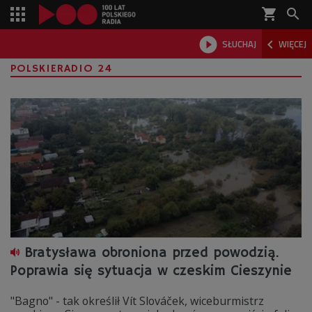
shopping_cart



SŁUCHAJ
WIĘCEJ

POLSKIERADIO 24
Bratysława obroniona przed powodzią.
Poprawia się sytuacja w czeskim Cieszynie
"Bagno" - tak określił Vít Slováček, wiceburmistrz