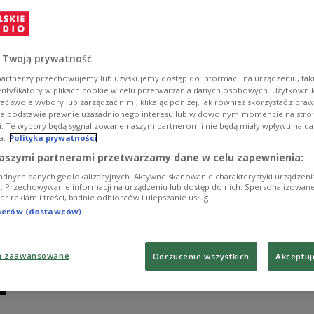
wojnie
- Ten humor po wojnie nie został najlepiej zaliczony w 
Wrocławiu został przez to wyrzucony - mówił w Dwójc
 Twoją prywatność
twórcę Redakcji Humoru i Satyry Polskiego Radia.
artnerzy przechowujemy lub uzyskujemy dostęp do informacji na urządzeniu, taki
Zobacz więcej na temat:
Zenon Wiktorczyk
Polskie Radio
sat
Jakub Kukla
Czesław Majewski
Dwójka
KULTURA
entyfikatory w plikach cookie w celu przetwarzania danych osobowych. Użytkown
ć swoje wybory lub zarządzać nimi, klikając poniżej, jak również skorzystać z pra
na podstawie prawnie uzasadnionego interesu lub w dowolnym momencie na stroni
i. Te wybory będą sygnalizowane naszym partnerom i nie będą miały wpływu na d
a.
Polityka prywatności
"Słowo humoru" od Olgi Drendy. Z cz
aszymi partnerami przetwarzamy dane w celu zapewnienia:
adnych danych geolokalizacyjnych. Aktywne skanowanie charakterystyki urządzen
Olga Drenda wzięła na swój warsztat polski humor. W 
ji. Przechowywanie informacji na urządzeniu lub dostęp do nich. Spersonalizowane
iar reklam i treści, badnie odbiorców i ulepszanie usług.
możemy cieszy się esejem o przeróżnych rodzajach ża
tnerów (dostawców)
Zobacz więcej na temat:
Czwórka
Adam Smolarek
Olga Dre
a zaawansowane
Odrzucenie wszystkich
Akceptuj