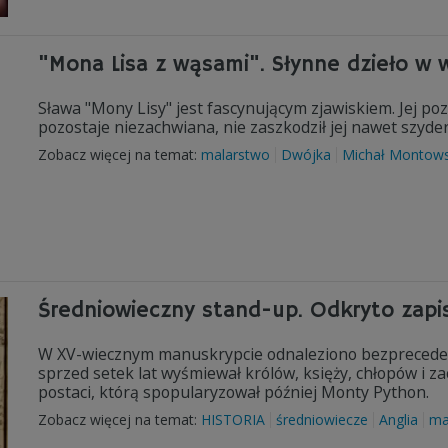
"Mona Lisa z wąsami". Słynne dzieło w w
Sława "Mony Lisy" jest fascynującym zjawiskiem. Jej p
pozostaje niezachwiana, nie zaszkodził jej nawet szyd
Zobacz więcej na temat:
malarstwo
Dwójka
Michał Montows
Średniowieczny stand-up. Odkryto zap
W XV-wiecznym manuskrypcie odnaleziono bezprecede
sprzed setek lat wyśmiewał królów, księży, chłopów i za
postaci, którą spopularyzował później Monty Python.
Zobacz więcej na temat:
HISTORIA
średniowiecze
Anglia
ma