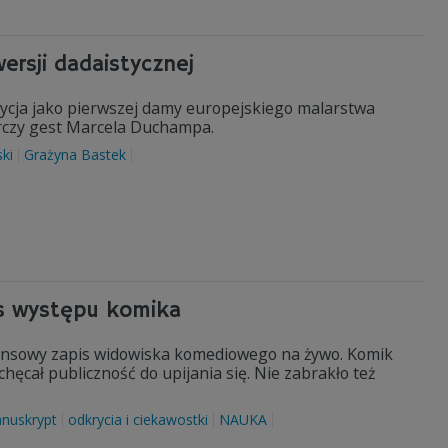
ersji dadaistycznej
ozycja jako pierwszej damy europejskiego malarstwa
erczy gest Marcela Duchampa.
ki
Grażyna Bastek
is występu komika
nsowy zapis widowiska komediowego na żywo. Komik
chęcał publiczność do upijania się. Nie zabrakło też
nuskrypt
odkrycia i ciekawostki
NAUKA