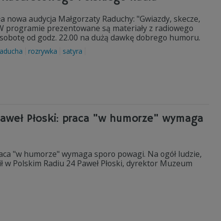
ła nowa audycja Małgorzaty Raduchy: "Gwiazdy, skecze,
 W programie prezentowane są materiały z radiowego
 sobotę od godz. 22.00 na dużą dawkę dobrego humoru.
Raducha
rozrywka
satyra
aweł Płoski: praca "w humorze" wymaga
raca "w humorze" wymaga sporo powagi. Na ogół ludzie,
lił w Polskim Radiu 24 Paweł Płoski, dyrektor Muzeum