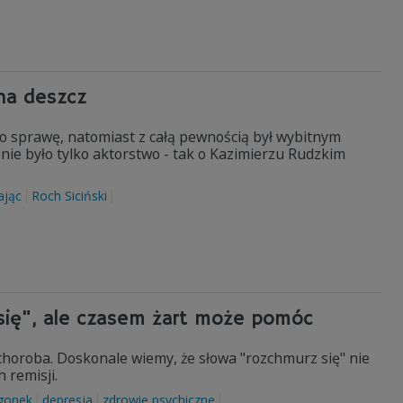
 na deszcz
go sprawę, natomiast z całą pewnością był wybitnym
o nie było tylko aktorstwo - tak o Kazimierzu Rudzkim
ając
Roch Siciński
 się", ale czasem żart może pomóc
 choroba. Doskonale wiemy, że słowa "rozchmurz się" nie
 remisji.
gonek
depresja
zdrowie psychiczne