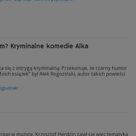
em? Kryminalne komedie Alka
ta się z intrygą kryminalną. Przekonuje, że czarny humor
oich książek" był Alek Rogoziński, autor takich powieści
ogoziński
owi w muzyce. Krzysztof Herdzin zajął się więc tematyką