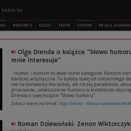
 RADIA SA
RKA
KIEROWCY
DZIECI
TEATR
CHOPIN
PR DLA ZAGRAN

Olga Drenda o książce "Słowo humoru"
mnie interesuje"
- Humor i komizm to dwie różne kategorie. Komizm kieru
bardziej artystyczna. To byłoby dalej od codziennego d
nie na konwencji literackiej, ale raczej paradoksie, absu
przeciwnie, umieszczenie humoru w kontekście obyczaj
Drenda o swej książce "Słowo humoru".
Zobacz więcej na temat:
Olga Drenda
Aldona Łaniewska-Wołł
Roman Dziewoński: Zenon Wiktorczyk śm