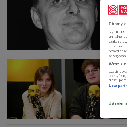
Dbamy o
My i nasi
5
p
unikalne id
zaakceptowa
sprzeciwu 
prywatnośc
przeglądani
Wraz z n
Użycie dokł
identyfikac
treści, pom
Lista par
Ustawieni