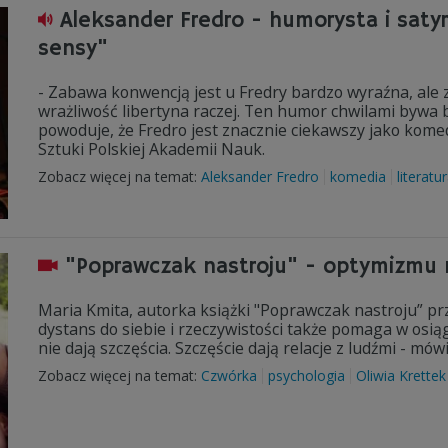
Aleksander Fredro - humorysta i saty
sensy"
- Zabawa konwencją jest u Fredry bardzo wyraźna, ale z
wrażliwość libertyna raczej. Ten humor chwilami bywa 
powoduje, że Fredro jest znacznie ciekawszy jako komed
Sztuki Polskiej Akademii Nauk.
Zobacz więcej na temat:
Aleksander Fredro
komedia
literatu
"Poprawczak nastroju" - optymizmu 
Maria Kmita, autorka książki "Poprawczak nastroju” prz
dystans do siebie i rzeczywistości także pomaga w osiągni
nie dają szczęścia. Szczęście dają relacje z ludźmi - mó
Zobacz więcej na temat:
Czwórka
psychologia
Oliwia Krettek