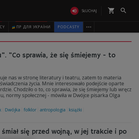
shopping_cart


SŁUCHAJ

ICY
ПР ДЛЯ УКРАЇНИ
PODCASTY
. "Co sprawia, że się śmiejemy - to
je nas w stronę literatury i teatru, zatem to materia
oświadczenia życia. Mnie interesowało podejście oparte
rdzie. Chodziło o to, co sprawia, że się śmiejemy lub wręcz
u, normy społecznej - mówiła w Dwójce pisarka Olga
k
Dwójka
folklor
antropologia
książki
iał się przed wojną, w jej trakcie i po