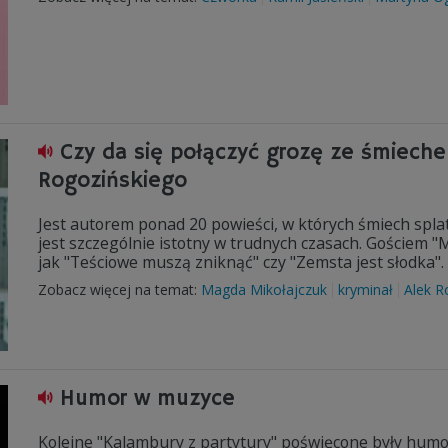
Czy da się połączyć grozę ze śmiech
Rogozińskiego
Jest autorem ponad 20 powieści, w których śmiech spla
jest szczególnie istotny w trudnych czasach. Gościem "M
jak "Teściowe muszą zniknąć" czy "Zemsta jest słodka".
Zobacz więcej na temat:
Magda Mikołajczuk
kryminał
Alek R
Humor w muzyce
Kolejne "Kalambury z partytury" poświęcone były humor