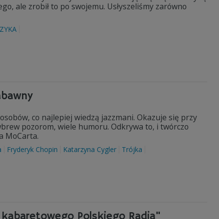
o, ale zrobił to po swojemu. Usłyszeliśmy zarówno
ZYKA
zabawny
sobów, co najlepiej wiedzą jazzmani. Okazuje się przy
wbrew pozorom, wiele humoru. Odkrywa to, i twórczo
a MoCarta.
a
Fryderyk Chopin
Katarzyna Cygler
Trójka
m kabaretowego Polskiego Radia"