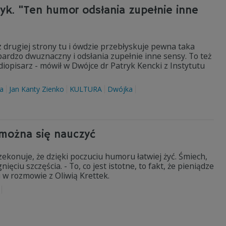
ryk. "Ten humor odsłania zupełnie inne
 drugiej strony tu i ówdzie przebłyskuje pewna taka
bardzo dwuznaczny i odsłania zupełnie inne sensy. To też
iopisarz - mówił w Dwójce dr Patryk Kencki z Instytutu
ra
Jan Kanty Zienko
KULTURA
Dwójka
można się nauczyć
ekonuje, że dzięki poczuciu humoru łatwiej żyć. Śmiech,
ęciu szczęścia. - To, co jest istotne, to fakt, że pieniądze
wi w rozmowie z Oliwią Krettek.