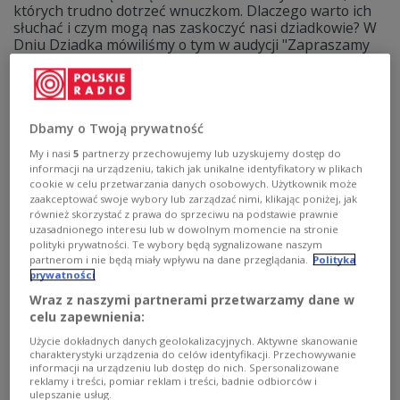
których trudno dotrzeć wnuczkom. Dlaczego warto ich
słuchać i czym mogą nas zaskoczyć nasi dziadkowie? W
Dniu Dziadka mówiliśmy o tym w audycji "Zapraszamy
do Trójki".
Zobacz więcej na temat:
Trójka
Zobacz także
dziadek
Dzień Dziadka
Dbamy o Twoją prywatność
My i nasi
5
partnerzy przechowujemy lub uzyskujemy dostęp do
informacji na urządzeniu, takich jak unikalne identyfikatory w plikach
cookie w celu przetwarzania danych osobowych. Użytkownik może
zaakceptować swoje wybory lub zarządzać nimi, klikając poniżej, jak
również skorzystać z prawa do sprzeciwu na podstawie prawnie
uzasadnionego interesu lub w dowolnym momencie na stronie
polityki prywatności. Te wybory będą sygnalizowane naszym
partnerom i nie będą miały wpływu na dane przeglądania.
Polityka
prywatności
Wraz z naszymi partnerami przetwarzamy dane w
celu zapewnienia:
Czym zimą sypać chodniki: solą, piaskiem?
Użycie dokładnych danych geolokalizacyjnych. Aktywne skanowanie
A może nie sypać i tylko odgarniać śnieg?
charakterystyki urządzenia do celów identyfikacji. Przechowywanie
informacji na urządzeniu lub dostęp do nich. Spersonalizowane
reklamy i treści, pomiar reklam i treści, badnie odbiorców i
Śnieg i mróz to odwieczny wróg pieszych: oblodzone,
ulepszanie usług.