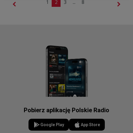
1
2
3
...
8
Pobierz aplikację Polskie Radio
Google Play
App Store