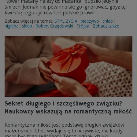
"towar macany należy do macanta" budziło jedynie
śmiech. Jednak nie powinno się go ignorować, gdyż tę
kwestię reguluje również polskie prawo.
Zobacz więcej na temat:
STYL ŻYCIA
pieczywo
chleb
higiena
sklep
Robert Grzędowski
Trójka
Zobacz także
Sekret długiego i szczęśliwego związku?
Naukowcy wskazują na romantyczną miłość
Romantyczna miłość jest podstawą długich związków
małżeńskich. Choć wydaje się to oczywiste, nie każdy
może być tego świadomy. Teraz jednak, dzięki