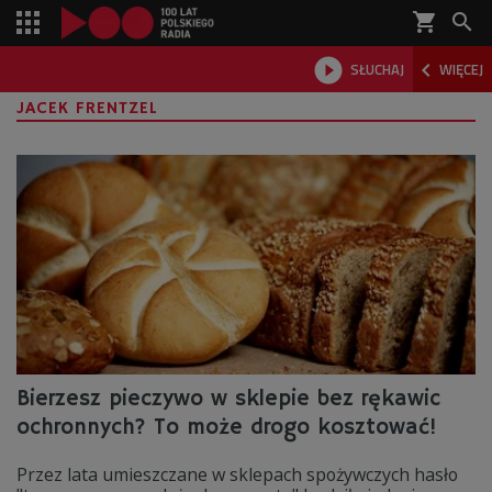
shopping_cart



SŁUCHAJ
WIĘCEJ

JACEK FRENTZEL
Bierzesz pieczywo w sklepie bez rękawic
ochronnych? To może drogo kosztować!
Przez lata umieszczane w sklepach spożywczych hasło