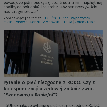
powody, że jedni budzą się bez trudu, a inni najchętniej
spaliby do południa? I co zrobić, aby sen rzeczywiście
nas zregenerował?
Zobacz więcej na temat:
STYL ŻYCIA
sen
wypoczynek
relaks
zdrowie
Robert Grzędowski
Trójka
Zobacz także
Pytanie o płeć niezgodne z RODO. Czy z
korespondencji urzędowej zniknie zwrot
"Szanowny/a Panie/ni"?
TSUE uznało, że pytanie o płeć jest niezgodne z RODO.