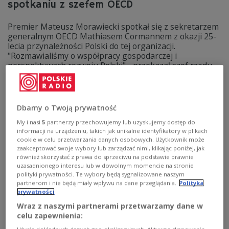
spotkaniu z szefem OECD
Premier Mateusz Morawiecki spotkał się z sekretarzem
generalnym OECD Mathiasem Cormannem z okazji 25-
lecia przynależności Polski do tej organizacji.
"Rozmawialiśmy o współpracy gospodarczej i
perspektywach rozwoju Polski" - przekazał szef rządu.
Zobacz więcej na temat:
POLSKA
polityka
premier
Mateusz Morawiecki
kryzys na granicy
dyplomacja
rocznica
Białoruś
granica
straż graniczna
Wojsko Polskie
Dbamy o Twoją prywatność
My i nasi
5
partnerzy przechowujemy lub uzyskujemy dostęp do
informacji na urządzeniu, takich jak unikalne identyfikatory w plikach
cookie w celu przetwarzania danych osobowych. Użytkownik może
zaakceptować swoje wybory lub zarządzać nimi, klikając poniżej, jak
również skorzystać z prawa do sprzeciwu na podstawie prawnie
uzasadnionego interesu lub w dowolnym momencie na stronie
polityki prywatności. Te wybory będą sygnalizowane naszym
partnerom i nie będą miały wpływu na dane przeglądania.
Polityka
prywatności
Wraz z naszymi partnerami przetwarzamy dane w
celu zapewnienia:
25 lat Polski w OECD. Premier spotkał się