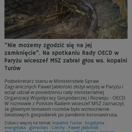
"Nie możemy zgodzić się na jej
zamknięcie". Na spotkaniu Rady OECD w
Paryżu wiceszef MSZ zabrał głos ws. kopalni
Turów
Podsekretarz stanu w Ministerstwie Spraw
Zagranicznych Paweł Jabłoński złożył wizytę w Paryżu i
wziął udział w posiedzeniu rady ministerialnej
Organizacji Współpracy Gospodarczej i Rozwoju - OECD.
W rozmowie z Polskim Radiem wiceszef MSZ zaznaczył,
że głównym tematem rozmów było wzmocnienie
światowych gospodarek po pandemii koronawirusa.
Zobacz więcej na temat:
kopalnia Turów
bogatynia
energetyka
górnictwo
Czechy
Paweł Jabłoński