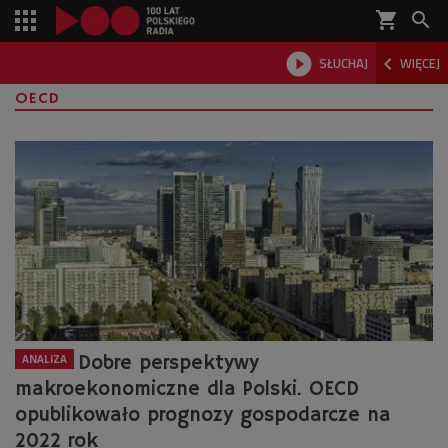
shopping_cart



SŁUCHAJ
WIĘCEJ

OECD
Dobre perspektywy
ANALIZA
makroekonomiczne dla Polski. OECD
opublikowało prognozy gospodarcze na
2022 rok