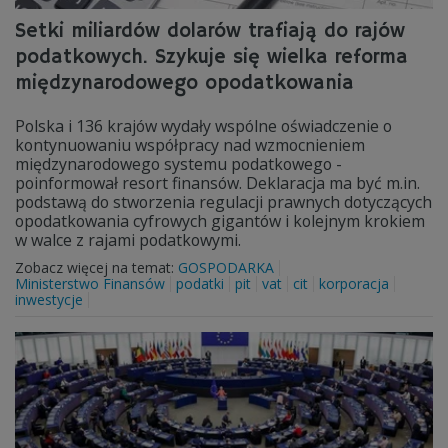
Setki miliardów dolarów trafiają do rajów
podatkowych. Szykuje się wielka reforma
międzynarodowego opodatkowania
Polska i 136 krajów wydały wspólne oświadczenie o
kontynuowaniu współpracy nad wzmocnieniem
międzynarodowego systemu podatkowego -
poinformował resort finansów. Deklaracja ma być m.in.
podstawą do stworzenia regulacji prawnych dotyczących
opodatkowania cyfrowych gigantów i kolejnym krokiem
w walce z rajami podatkowymi.
Zobacz więcej na temat:
GOSPODARKA
Ministerstwo Finansów
podatki
pit
vat
cit
korporacja
inwestycje