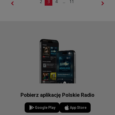
2
3
4
...
11
Pobierz aplikację Polskie Radio
Google Play
App Store