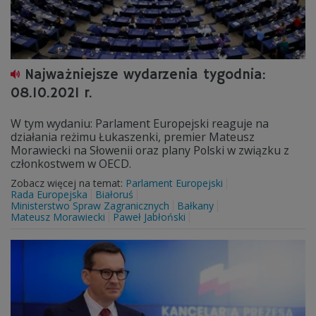
Najważniejsze wydarzenia tygodnia:
08.10.2021 r.
W tym wydaniu: Parlament Europejski reaguje na
działania reżimu Łukaszenki, premier Mateusz
Morawiecki na Słowenii oraz plany Polski w związku z
członkostwem w OECD.
Zobacz więcej na temat:
Parlament Europejski
Rada Europejska
Białoruś
Ministerstwo Spraw Zagranicznych
Bałkany
Mateusz Morawiecki
Paweł Jabłoński