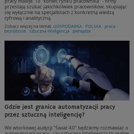
pracy maleje. To "koniec rynku pracownika" - firmy
przestają szukać jakichkolwiek pracowników, skupiając
się wyłącznie na specjalistach z konkretną wiedzą
cyfrową i analityczną.
Zobacz więcej na temat:
GOSPODARKA
POLSKA
praca
bezrobocie
sztuczna inteligencja
pieniądze
Gdzie jest granica automatyzacji pracy
przez sztuczną inteligencję?
We wtorkowej audycji "Świat 4.0" będziemy rozmawiać o
automatyzacji pracy - czy sztuczna inteligencja to realne