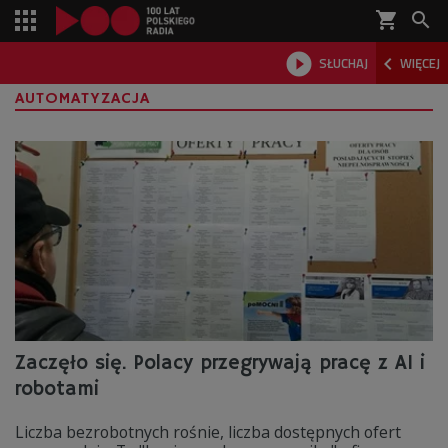
shopping_cart



SŁUCHAJ
WIĘCEJ

AUTOMATYZACJA
Zaczęło się. Polacy przegrywają pracę z AI i
robotami
Liczba bezrobotnych rośnie, liczba dostępnych ofert