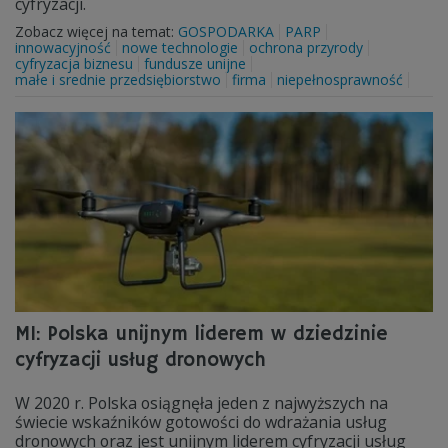
cyfryzacji.
Zobacz więcej na temat:
GOSPODARKA
PARP
innowacyjność
nowe technologie
ochrona przyrody
cyfryzacja biznesu
fundusze unijne
małe i srednie przedsiębiorstwo
firma
niepełnosprawność
MI: Polska unijnym liderem w dziedzinie
cyfryzacji usług dronowych
W 2020 r. Polska osiągnęła jeden z najwyższych na
świecie wskaźników gotowości do wdrażania usług
dronowych oraz jest unijnym liderem cyfryzacji usług