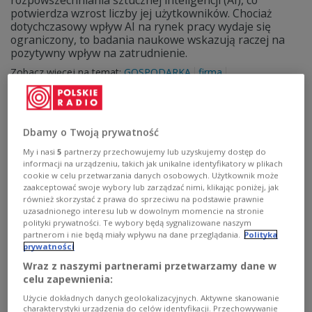
rozpowszechniania sztucznej inteligencji (AI), co
potwierdza wzrost liczby jej użytkowników. Chociaż
dotychczasowy wpływ AI na rynek pracy wydaje się
ograniczony, to badania naukowe wskazują raczej na
pozytywny wpływ na zatrudnienie.
Zobacz więcej na temat:
GOSPODARKA
firma
sztuczna inteligencja
rynek pracy
zatrudnienie
infografika
Dbamy o Twoją prywatność
My i nasi
5
partnerzy przechowujemy lub uzyskujemy dostęp do
informacji na urządzeniu, takich jak unikalne identyfikatory w plikach
cookie w celu przetwarzania danych osobowych. Użytkownik może
zaakceptować swoje wybory lub zarządzać nimi, klikając poniżej, jak
również skorzystać z prawa do sprzeciwu na podstawie prawnie
uzasadnionego interesu lub w dowolnym momencie na stronie
polityki prywatności. Te wybory będą sygnalizowane naszym
partnerom i nie będą miały wpływu na dane przeglądania.
Polityka
prywatności
Czy maszyny i nowoczesne technologie
Wraz z naszymi partnerami przetwarzamy dane w
ostatecznie zastąpią ludzką pracę?
celu zapewnienia:
Użycie dokładnych danych geolokalizacyjnych. Aktywne skanowanie
Na początku wszystko było wytwarzane ręcznie przez
charakterystyki urządzenia do celów identyfikacji. Przechowywanie