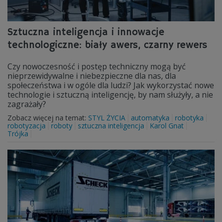
Sztuczna inteligencja i innowacje
technologiczne: biały awers, czarny rewers
Czy nowoczesność i postęp techniczny mogą być
nieprzewidywalne i niebezpieczne dla nas, dla
społeczeństwa i w ogóle dla ludzi? Jak wykorzystać nowe
technologie i sztuczną inteligencję, by nam służyły, a nie
zagrażały?
Zobacz więcej na temat:
STYL ŻYCIA
automatyka
robotyka
robotyzacja
roboty
sztuczna inteligencja
Karol Gnat
Trójka