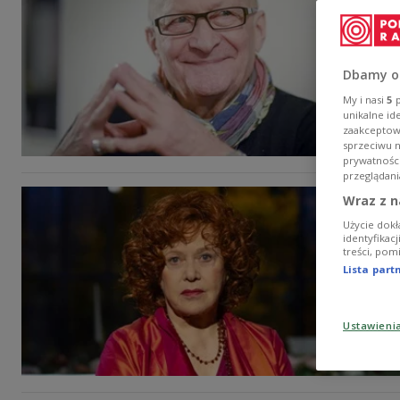
Dbamy o
My i nasi
5
p
unikalne id
zaakceptowa
sprzeciwu 
prywatnośc
przeglądani
Wraz z n
Użycie dokł
identyfikac
treści, pom
Lista par
Ustawieni