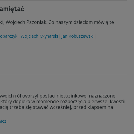
pamiętać
ki, Wojciech Pszoniak. Co naszym dzieciom mówią te
toparczyk
Wojciech Młynarski
Jan Kobuszewski
ze swoich ról tworzył postaci nietuzinkowe, naznaczone
 który dopiero w momencie rozpoczęcia pierwszej kwestii
tacią trzeba się stawać wcześniej, przed klapsem na
icz