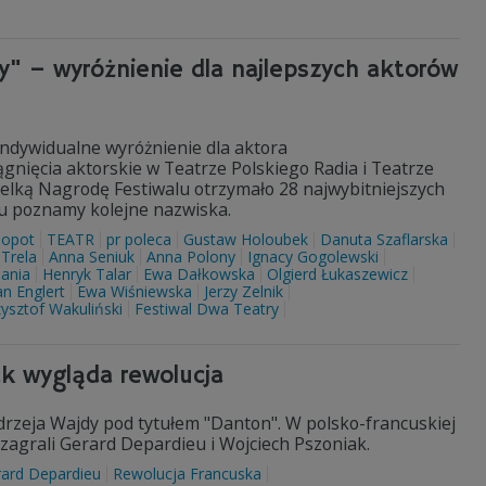
y" – wyróżnienie dla najlepszych aktorów
indywidualne wyróżnienie dla aktora
gnięcia aktorskie w Teatrze Polskiego Radia i Teatrze
Wielką Nagrodę Festiwalu otrzymało 28 najwybitniejszych
lu poznamy kolejne nazwiska.
Sopot
TEATR
pr poleca
Gustaw Holoubek
Danuta Szaflarska
 Trela
Anna Seniuk
Anna Polony
Ignacy Gogolewski
ania
Henryk Talar
Ewa Dałkowska
Olgierd Łukaszewicz
an Englert
Ewa Wiśniewska
Jerzy Zelnik
ysztof Wakuliński
Festiwal Dwa Teatry
ak wygląda rewolucja
ndrzeja Wajdy pod tytułem "Danton". W polsko-francuskiej
 zagrali Gerard Depardieu i Wojciech Pszoniak.
ard Depardieu
Rewolucja Francuska