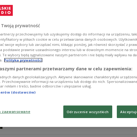
– Mam wrażenie, że przedwczoraj skończyłem studia i za
nie znudziłem tym, co robię – mówił wybitny aktor w 2
Pszoniaka. Z tej okazji prezentujemy archiwalne nagran
 Twoją prywatność
Zobacz więcej na temat:
aktorzy
film polski
kino
aktor
Andr
artnerzy przechowujemy lub uzyskujemy dostęp do informacji na urządzeniu, taki
entyfikatory w plikach cookie w celu przetwarzania danych osobowych. Użytkown
ć swoje wybory lub zarządzać nimi, klikając poniżej, jak również skorzystać z pra
na podstawie prawnie uzasadnionego interesu lub w dowolnym momencie na stroni
i. Te wybory będą sygnalizowane naszym partnerom i nie będą miały wpływu na d
a.
Polityka prywatności
Urodziny dwójki artystów filmu i teatru
aszymi partnerami przetwarzamy dane w celu zapewnienia:
adnych danych geolokalizacyjnych. Aktywne skanowanie charakterystyki urządzen
6 marca urodzili się Andrzej Wajda oraz Joanna Żółko
ji. Przechowywanie informacji na urządzeniu lub dostęp do nich. Spersonalizowane
iar reklam i treści, badnie odbiorców i ulepszanie usług.
archiwum fragment książki Wojciecha Pszoniaka i Micha
Trójce w 2010 roku.
tnerów (dostawców)
Zobacz więcej na temat:
KULTURA
TEATR
opera
Andrzej W
Zofia Posmysz
Michał Żołądkowski
Barbara Marcinik
Trójka
a zaawansowane
Odrzucenie wszystkich
Akceptuj