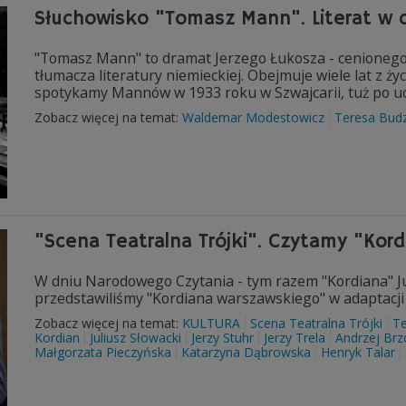
Słuchowisko "Tomasz Mann". Literat w 
"Tomasz Mann" to dramat Jerzego Łukosza - cenionego 
tłumacza literatury niemieckiej. Obejmuje wiele lat z ż
spotykamy Mannów w 1933 roku w Szwajcarii, tuż po ucie
Zobacz więcej na temat:
Waldemar Modestowicz
Teresa Bud
"Scena Teatralna Trójki". Czytamy "Kord
W dniu Narodowego Czytania - tym razem "Kordiana" Jul
przedstawiliśmy "Kordiana warszawskiego" w adaptacji r
Zobacz więcej na temat:
KULTURA
Scena Teatralna Trójki
Te
Kordian
Juliusz Słowacki
Jerzy Stuhr
Jerzy Trela
Andrzej Brz
Małgorzata Pieczyńska
Katarzyna Dąbrowska
Henryk Talar