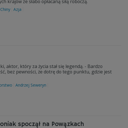
h krajów ze słabo opłacaną siłą roboczą.
Chiny
Azja
, aktor, który za życia stał się legendą. - Bardzo
ć, bez pewności, że dotrę do tego punktu, gdzie jest
orstwo
Andrzej Seweryn
zoniak spoczął na Powązkach