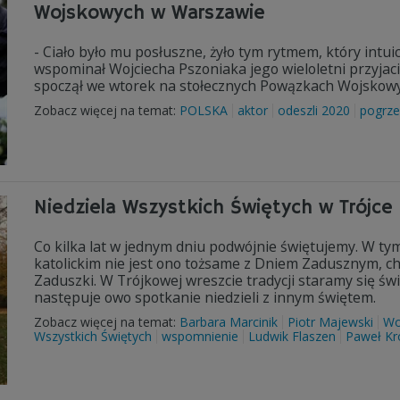
Wojskowych w Warszawie
- Ciało było mu posłuszne, żyło tym rytmem, który intui
wspominał Wojciecha Pszoniaka jego wieloletni przyjaci
spoczął we wtorek na stołecznych Powązkach Wojskowy
Zobacz więcej na temat:
POLSKA
aktor
odeszli 2020
pogrze
Niedziela Wszystkich Świętych w Trójce
Co kilka lat w jednym dniu podwójnie świętujemy. W ty
katolickim nie jest ono tożsame z Dniem Zadusznym, cho
Zaduszki. W Trójkowej wreszcie tradycji staramy się świ
następuje owo spotkanie niedzieli z innym świętem.
Zobacz więcej na temat:
Barbara Marcinik
Piotr Majewski
Wo
Wszystkich Świętych
wspomnienie
Ludwik Flaszen
Paweł Kr