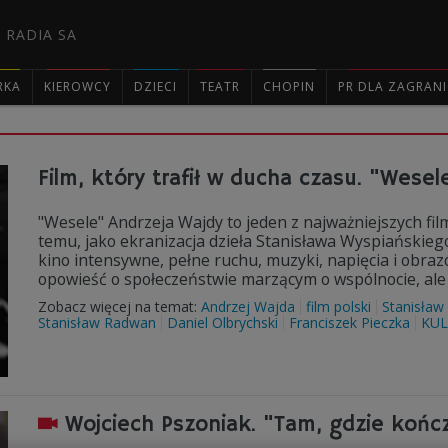
 RADIA SA
RKA
KIEROWCY
DZIECI
TEATR
CHOPIN
PR DLA ZAGRAN

Film, który trafił w ducha czasu. "Wese
"Wesele" Andrzeja Wajdy to jeden z najważniejszych fil
temu, jako ekranizacja dzieła Stanisława Wyspiańskieg
kino intensywne, pełne ruchu, muzyki, napięcia i obraz
opowieść o społeczeństwie marzącym o wspólnocie, ale
Zobacz więcej na temat:
Andrzej Wajda
film polski
Stanisław
Stanisław Radwan
Daniel Olbrychski
Franciszek Pieczka
KU
Wojciech Pszoniak. "Tam, gdzie końc