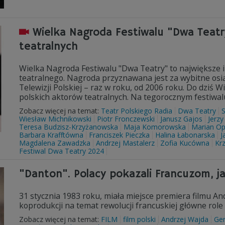
Wielka Nagroda Festiwalu "Dwa Teatr
teatralnych
Wielka Nagroda Festiwalu "Dwa Teatry" to największe 
teatralnego. Nagroda przyznawana jest za wybitne osią
Telewizji Polskiej – raz w roku, od 2006 roku. Do dziś 
polskich aktorów teatralnych. Na tegorocznym festiwa
Zobacz więcej na temat:
Teatr Polskiego Radia
Dwa Teatry
Wiesław Michnikowski
Piotr Fronczewski
Janusz Gajos
Jerzy
Teresa Budzisz-Krzyżanowska
Maja Komorowska
Marian Op
Barbara Krafftówna
Franciszek Pieczka
Halina Łabonarska
J
Magdalena Zawadzka
Andrzej Mastalerz
Zofia Kucówna
Krz
Festiwal Dwa Teatry 2024
"Danton". Polacy pokazali Francuzom, j
31 stycznia 1983 roku, miała miejsce premiera filmu A
koprodukcji na temat rewolucji francuskiej główne role
Zobacz więcej na temat:
FILM
film polski
Andrzej Wajda
Ger