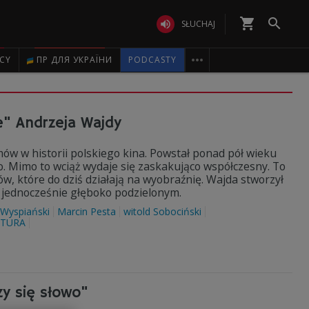
shopping_cart


SŁUCHAJ

ICY
ПР ДЛЯ УКРАЇНИ
PODCASTY
le" Andrzeja Wajdy
mów w historii polskiego kina. Powstał ponad pół wieku
o. Mimo to wciąż wydaje się zaskakująco współczesny. To
ów, które do dziś działają na wyobraźnię. Wajda stworzył
 jednocześnie głęboko podzielonym.
 Wyspiański
Marcin Pesta
witold Sobociński
LTURA
zy się słowo"