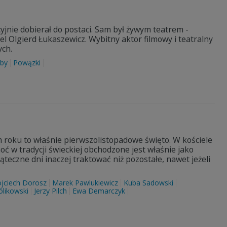
cyjnie dobierał do postaci. Sam był żywym teatrem -
el Olgierd Łukaszewicz. Wybitny aktor filmowy i teatralny
ch.
by
Powązki
m roku to właśnie pierwszolistopadowe święto. W kościele
ć w tradycji świeckiej obchodzone jest właśnie jako
ąteczne dni inaczej traktować niż pozostałe, nawet jeżeli
jciech Dorosz
Marek Pawlukiewicz
Kuba Sadowski
ólikowski
Jerzy Pilch
Ewa Demarczyk