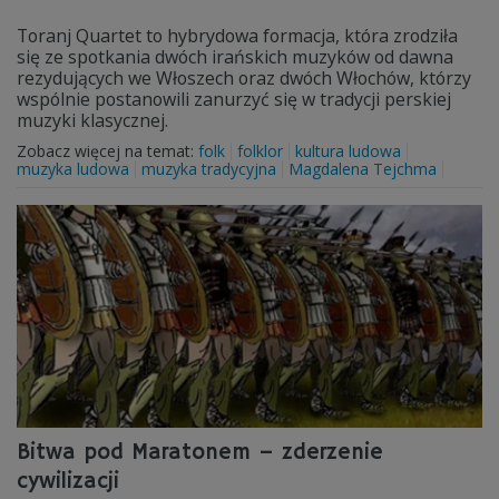
Toranj Quartet to hybrydowa formacja, która zrodziła
się ze spotkania dwóch irańskich muzyków od dawna
rezydujących we Włoszech oraz dwóch Włochów, którzy
wspólnie postanowili zanurzyć się w tradycji perskiej
muzyki klasycznej.
Zobacz więcej na temat:
folk
folklor
kultura ludowa
muzyka ludowa
muzyka tradycyjna
Magdalena Tejchma
Bitwa pod Maratonem – zderzenie
cywilizacji