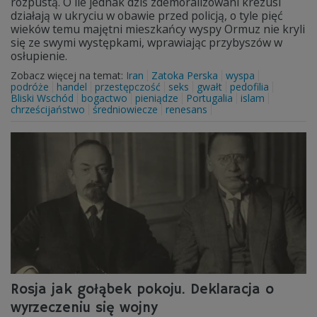
rozpustą. O ile jednak dziś zdemoralizowani krezusi
działają w ukryciu w obawie przed policją, o tyle pięć
wieków temu majętni mieszkańcy wyspy Ormuz nie kryli
się ze swymi występkami, wprawiając przybyszów w
osłupienie.
Zobacz więcej na temat:
Iran
Zatoka Perska
wyspa
podróże
handel
przestępczość
seks
gwałt
pedofilia
Bliski Wschód
bogactwo
pieniądze
Portugalia
islam
chrześcijaństwo
średniowiecze
renesans
Rosja jak gołąbek pokoju. Deklaracja o
wyrzeczeniu się wojny