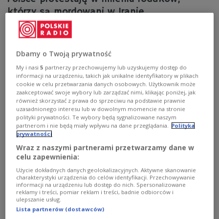
którzy są mordowani w Iranie
W sobotę w Warszawie pod Pałacem Prezydenckim
odbyła się demonstracja solidarności z Irańczykami
walczącymi z reżimem Islamskiej Republiki Iranu.
Dbamy o Twoją prywatność
Uczestnicy protestu podkreślali, że ich obecność w
My i nasi
5
partnerzy przechowujemy lub uzyskujemy dostęp do
przestrzeni publicznej jest odpowiedzią na całkowite
informacji na urządzeniu, takich jak unikalne identyfikatory w plikach
odcięcie Iranu od internetu i brutalne represje wobec
cookie w celu przetwarzania danych osobowych. Użytkownik może
obywateli domagających się wolności.
zaakceptować swoje wybory lub zarządzać nimi, klikając poniżej, jak
również skorzystać z prawa do sprzeciwu na podstawie prawnie
Zobacz więcej na temat:
Iran
demonstracje
wolność
uzasadnionego interesu lub w dowolnym momencie na stronie
wolność słowa
Reza Pahlawi
niezależność
polityki prywatności. Te wybory będą sygnalizowane naszym
partnerom i nie będą miały wpływu na dane przeglądania.
Polityka
prywatności
Wraz z naszymi partnerami przetwarzamy dane w
celu zapewnienia:
Użycie dokładnych danych geolokalizacyjnych. Aktywne skanowanie
charakterystyki urządzenia do celów identyfikacji. Przechowywanie
informacji na urządzeniu lub dostęp do nich. Spersonalizowane
reklamy i treści, pomiar reklam i treści, badnie odbiorców i
ulepszanie usług.
Lista partnerów (dostawców)