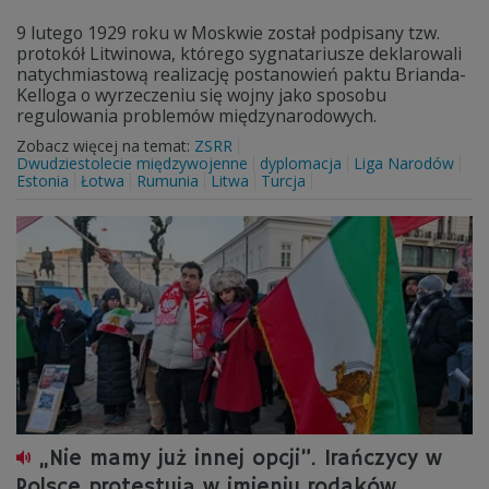
9 lutego 1929 roku w Moskwie został podpisany tzw.
protokół Litwinowa, którego sygnatariusze deklarowali
natychmiastową realizację postanowień paktu Brianda-
Kelloga o wyrzeczeniu się wojny jako sposobu
regulowania problemów międzynarodowych.
Zobacz więcej na temat:
ZSRR
Dwudziestolecie międzywojenne
dyplomacja
Liga Narodów
Estonia
Łotwa
Rumunia
Litwa
Turcja
„Nie mamy już innej opcji”. Irańczycy w
Polsce protestują w imieniu rodaków,