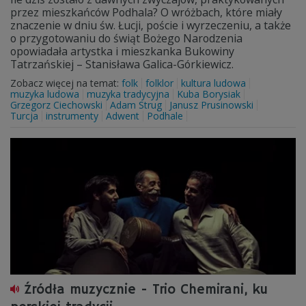
przez mieszkańców Podhala? O wróżbach, które miały
znaczenie w dniu św. Łucji, poście i wyrzeczeniu, a także
o przygotowaniu do świąt Bożego Narodzenia
opowiadała artystka i mieszkanka Bukowiny
Tatrzańskiej – Stanisława Galica-Górkiewicz.
Zobacz więcej na temat:
folk
folklor
kultura ludowa
muzyka ludowa
muzyka tradycyjna
Kuba Borysiak
Grzegorz Ciechowski
Adam Strug
Janusz Prusinowski
Turcja
instrumenty
Adwent
Podhale
Źródła muzycznie - Trio Chemirani, ku