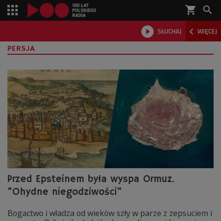
shopping_cart



SŁUCHAJ
WIĘCEJ

PERSJA
Przed Epsteinem była wyspa Ormuz.
"Ohydne niegodziwości"
Bogactwo i władza od wieków szły w parze z zepsuciem i