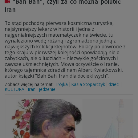
"Bah Bah", czyli za co można polubić
Iran
To stąd pochodzą pierwsza kosmiczna turystka,
najsłynniejszy lekarz w historii i jedna z
najgenialniejszych matematyczek na świecie, tu
wynaleziono wodę różaną i zgromadzono jedną z
największych kolekcji klejnotów. Polacy po powrocie z
tego kraju w pierwszej kolejności opowiadają nie o
zabytkach, ale o ludziach – niezwykle gościnnych i
zawsze uśmiechniętych. Mowa oczywiście o Iranie,
którego tajemnice zdradził nam Albert Kwiatkowski,
autor książki "Bah Bah. Iran dla dociekliwych".
Zobacz więcej na temat:
Trójka
Kasia Stoparczyk
dzieci
KULTURA
Iran
jedzenie