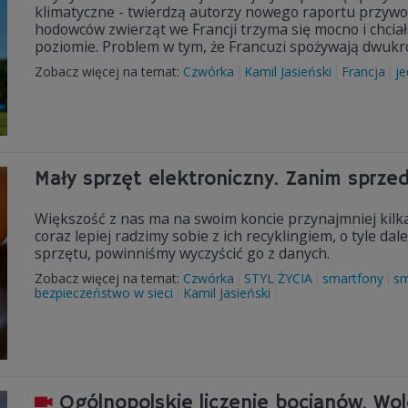
klimatyczne - twierdzą autorzy nowego raportu przyw
hodowców zwierząt we Francji trzyma się mocno i chc
poziomie. Problem w tym, że Francuzi spożywają dwukro
Zobacz więcej na temat:
Czwórka
Kamil Jasieński
Francja
je
Mały sprzęt elektroniczny. Zanim sprze
Większość z nas ma na swoim koncie przynajmniej kilka 
coraz lepiej radzimy sobie z ich recyklingiem, o tyle d
sprzętu, powinniśmy wyczyścić go z danych.
Zobacz więcej na temat:
Czwórka
STYL ŻYCIA
smartfony
sm
bezpieczeństwo w sieci
Kamil Jasieński
Ogólnopolskie liczenie bocianów. Wo