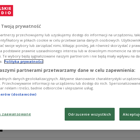
Wokół smogu narosło bardzo dużo nieprawdziwych info
stanowić codzienne zagrożenie dla zdrowia każdego z n
Zobacz więcej na temat:
Czwórka
Zobacz także
smog
zdro
czystość
Marta Hoppe
Aneta Ziółek
infografika
 Twoją prywatność
artnerzy przechowujemy lub uzyskujemy dostęp do informacji na urządzeniu, taki
entyfikatory w plikach cookie w celu przetwarzania danych osobowych. Użytkown
ć swoje wybory lub zarządzać nimi, klikając poniżej, jak również skorzystać z pra
na podstawie prawnie uzasadnionego interesu lub w dowolnym momencie na stroni
i. Te wybory będą sygnalizowane naszym partnerom i nie będą miały wpływu na d
a.
Polityka prywatności
Athletic Chic - czyli ortalion na sa
aszymi partnerami przetwarzamy dane w celu zapewnienia:
adnych danych geolokalizacyjnych. Aktywne skanowanie charakterystyki urządzen
Moda zmienia się błyskawicznie. Podczas tygodni mody
ji. Przechowywanie informacji na urządzeniu lub dostęp do nich. Spersonalizowane
iar reklam i treści, badnie odbiorców i ulepszanie usług.
ortalionem - czas na mariaż klasycznej elegancji i spor
tnerów (dostawców)
Zobacz więcej na temat:
Czwórka
Dominika Płonka
moda
u
a zaawansowane
Odrzucenie wszystkich
Akceptuj