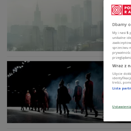
Dbamy o
My i nasi
5
p
unikalne id
zaakceptowa
sprzeciwu 
prywatnośc
przeglądani
Wraz z n
Użycie dokł
identyfikac
treści, pom
Lista par
Ustawieni