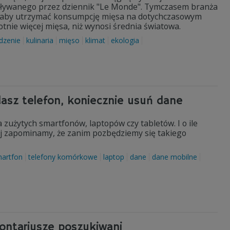
oływanego przez dziennik "Le Monde". Tymczasem branża
iałaby utrzymać konsumpcję mięsa na dotychczasowym
tnie więcej mięsa, niż wynosi średnia światowa.
dzenie
kulinaria
mięso
klimat
ekologia
dasz telefon, koniecznie usuń dane
zużytych smartfonów, laptopów czy tabletów. I o ile
alej zapominamy, że zanim pozbędziemy się takiego
artfon
telefony komórkowe
laptop
dane
dane mobilne
lontariusze poszukiwani