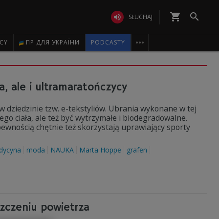
shopping_cart


SŁUCHAJ

ICY
ПР ДЛЯ УКРАЇНИ
PODCASTY
, ale i ultramaratończycy
 dziedzinie tzw. e-tekstyliów. Ubrania wykonane w tej
go ciała, ale też być wytrzymałe i biodegradowalne.
pewnością chętnie też skorzystają uprawiający sporty
dycyna
moda
NAUKA
Marta Hoppe
grafen
zczeniu powietrza