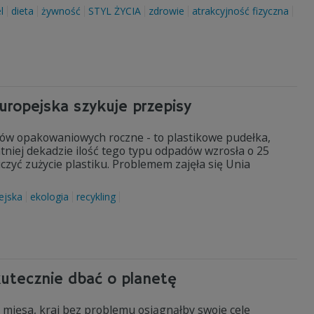
l
dieta
żywność
STYL ŻYCIA
zdrowie
atrakcyjność fizyczna
uropejska szykuje przepisy
ów opakowaniowych roczne - to plastikowe pudełka,
tniej dekadzie ilość tego typu odpadów wzrosła o 25
czyć zużycie plastiku. Problemem zajęła się Unia
ejska
ekologia
recykling
kutecznie dbać o planetę
e mięsa, kraj bez problemu osiągnąłby swoje cele