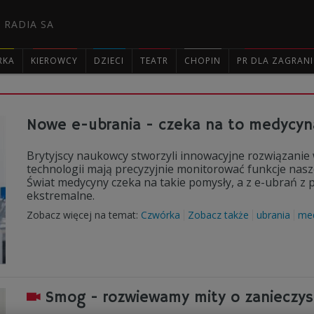
 RADIA SA
RKA
KIEROWCY
DZIECI
TEATR
CHOPIN
PR DLA ZAGRAN

Nowe e-ubrania - czeka na to medycyna
Brytyjscy naukowcy stworzyli innowacyjne rozwiązanie w
technologii mają precyzyjnie monitorować funkcje nasze
Świat medycyny czeka na takie pomysły, a z e-ubrań z 
ekstremalne.
Zobacz więcej na temat:
Czwórka
Zobacz także
ubrania
me
Smog - rozwiewamy mity o zanieczys