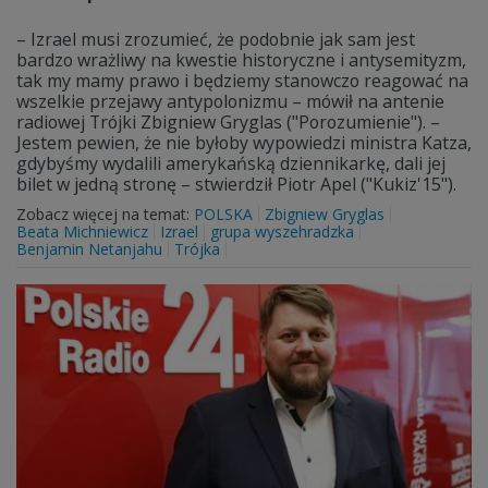
– Izrael musi zrozumieć, że podobnie jak sam jest
bardzo wrażliwy na kwestie historyczne i antysemityzm,
tak my mamy prawo i będziemy stanowczo reagować na
wszelkie przejawy antypolonizmu – mówił na antenie
radiowej Trójki Zbigniew Gryglas ("Porozumienie"). –
Jestem pewien, że nie byłoby wypowiedzi ministra Katza,
gdybyśmy wydalili amerykańską dziennikarkę, dali jej
bilet w jedną stronę – stwierdził Piotr Apel ("Kukiz'15").
Zobacz więcej na temat:
POLSKA
Zbigniew Gryglas
Beata Michniewicz
Izrael
grupa wyszehradzka
Benjamin Netanjahu
Trójka