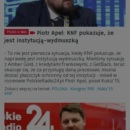
Piotr Apel: KNF pokazuje, że
TYLKO U NAS
jest instytucją-wydmuszką
- To nie jest pierwsza sytuacja, kiedy KNF pokazuje, że
naprawdę jest instytucją-wydmuszką. Mieliśmy sytuację
z Amber Gold, z kredytami frankowymi, z GetBack, teraz
okazuje się, że za przysługę daną prezesowi, można
dostać płaszczyk ochronny od tej instytucji - mówił w
rozmowie PolskieRadio24.pl Piotr Apel, poseł Kukiz'15.
Zobacz więcej na temat:
POLSKA
Kongres 590
Kukiz'15
KNF