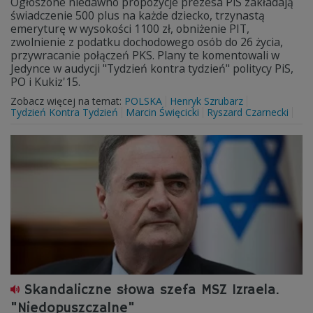
Ogłoszone niedawno propozycje prezesa PiS zakładają
świadczenie 500 plus na każde dziecko, trzynastą
emeryturę w wysokości 1100 zł, obniżenie PIT,
zwolnienie z podatku dochodowego osób do 26 życia,
przywracanie połączeń PKS. Plany te komentowali w
Jedynce w audycji "Tydzień kontra tydzień" politycy PiS,
PO i Kukiz'15.
Zobacz więcej na temat:
POLSKA
Henryk Szrubarz
Tydzień Kontra Tydzień
Marcin Święcicki
Ryszard Czarnecki
Skandaliczne słowa szefa MSZ Izraela.
"Niedopuszczalne"