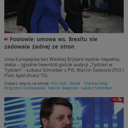
Posłowie: umowa ws. Brexitu nie
zadowala żadnej ze stron
Unia Europejska bez Wielkiej Brytanii będzie niepełna,
słaba – zgodnie twierdzili goście audycji „Tydzień w
Tydzień” - Łukasz Schreiber z PiS, Marcin Święcicki (PO) i
Piotr Apel (Kukiz'15).
Zobacz więcej na temat:
POLSKA
Brexit
Theresa May
Krzysztof Grzesiowski
Marcin Święcicki
Łukasz Schreiber