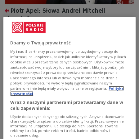
Piotr Apel: Słowa Andrei Mitchell
skandaliczne
- Te słowa powinny spotkać się z natychmiastową
reakcją. Minister Czputowicz powinien dać dziennikarce
Dbamy o Twoją prywatność
kilka godzin na przeprosiny i to na antenie –
komentował wypowiedź amerykańskiej dziennikarki
My i nasi
5
partnerzy przechowujemy lub uzyskujemy dostęp do
Piotr Apel (Kukiz’15).
informacji na urządzeniu, takich jak unikalne identyfikatory w plikach
cookie w celu przetwarzania danych osobowych. Użytkownik może
Zobacz więcej na temat:
Polskie Radio 24
zaakceptować swoje wybory lub zarządzać nimi, klikając poniżej, jak
konferencja bliskowschodnia
Iran
USA
Jacek Czaputowicz
również skorzystać z prawa do sprzeciwu na podstawie prawnie
Izrael
Mike Pompeo
uzasadnionego interesu lub w dowolnym momencie na stronie
polityki prywatności. Te wybory będą sygnalizowane naszym
partnerom i nie będą miały wpływu na dane przeglądania.
Polityka
prywatności
Wraz z naszymi partnerami przetwarzamy dane w
celu zapewnienia:
Użycie dokładnych danych geolokalizacyjnych. Aktywne skanowanie
charakterystyki urządzenia do celów identyfikacji. Przechowywanie
informacji na urządzeniu lub dostęp do nich. Spersonalizowane
reklamy i treści, pomiar reklam i treści, badnie odbiorców i
ulepszanie usług.