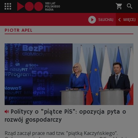
shopping_cart



SŁUCHAJ
WIĘCEJ

PIOTR APEL
Politycy o "piątce PiS": opozycja pyta o
rozwój gospodarczy
Rząd zaczął prace nad tzw. ”piątką Kaczyńskiego”.