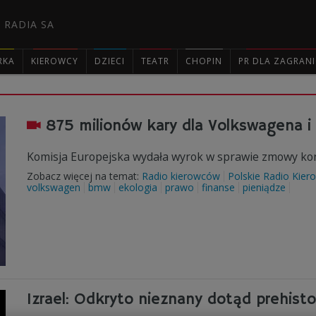
 RADIA SA
RKA
KIEROWCY
DZIECI
TEATR
CHOPIN
PR DLA ZAGRAN

875 milionów kary dla Volkswagena 
Komisja Europejska wydała wyrok w sprawie zmowy kon
Zobacz więcej na temat:
Radio kierowców
Polskie Radio Kie
volkswagen
bmw
ekologia
prawo
finanse
pieniądze
Izrael: Odkryto nieznany dotąd prehist