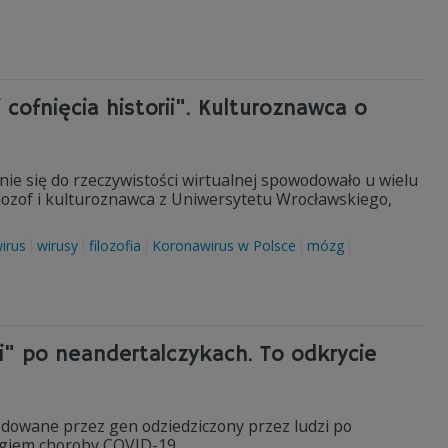
ofnięcia historii". Kulturoznawca o
ie się do rzeczywistości wirtualnej spowodowało u wielu
ilozof i kulturoznawca z Uniwersytetu Wrocławskiego,
irus
wirusy
filozofia
Koronawirus w Polsce
mózg
" po neandertalczykach. To odkrycie
kodowane przez gen odziedziczony przez ludzi po
egiem choroby COVID-19.