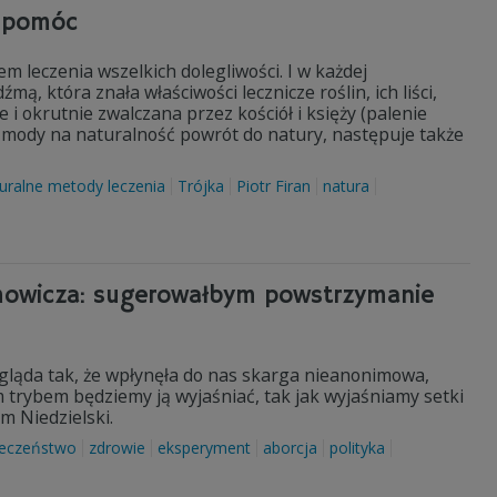
m pomóc
m leczenia wszelkich dolegliwości. I w każdej
, która znała właściwości lecznicze roślin, ich liści,
 i okrutnie zwalczana przez kościół i księży (palenie
raz mody na naturalność powrót do natury, następuje także
uralne metody leczenia
Trójka
Piotr Firan
natura
ymowicza: sugerowałbym powstrzymanie
gląda tak, że wpłynęła do nas skarga nieanonimowa,
 trybem będziemy ją wyjaśniać, tak jak wyjaśniamy setki
m Niedzielski.
łeczeństwo
zdrowie
eksperyment
aborcja
polityka