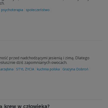
ch.
psychoterapia
społeczeństwo
ość przed nadchodzącymi jesienią i zimą. Dlatego
słusznie dziś zapomnianych owocach.
jarzębina
STYL ŻYCIA
kuchnia polska
Grażyna Dobroń
łą krew w człowieka?