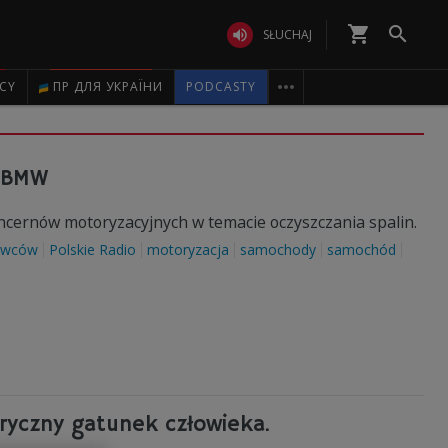
shopping_cart


SŁUCHAJ

ICY
ПР ДЛЯ УКРАЇНИ
PODCASTY
i BMW
cernów motoryzacyjnych w temacie oczyszczania spalin.
rowców
Polskie Radio
motoryzacja
samochody
samochód
oryczny gatunek człowieka.