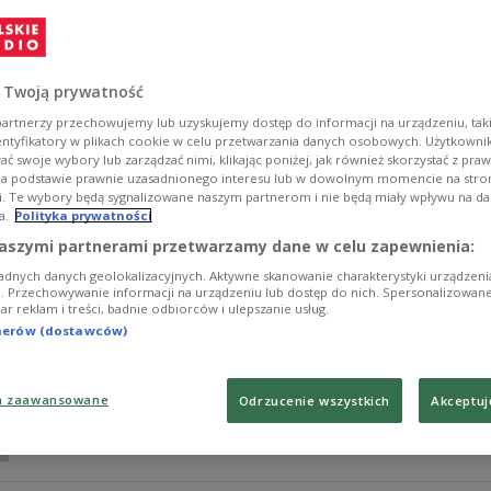
Nieznany dotychczas gatunek człowieka, który żył 130 ty
wykopalisk archeologicznych – informują naukowcy na
Zobacz więcej na temat:
HISTORIA
archeologia
paleontologi
 Twoją prywatność
artnerzy przechowujemy lub uzyskujemy dostęp do informacji na urządzeniu, taki
entyfikatory w plikach cookie w celu przetwarzania danych osobowych. Użytkown
ć swoje wybory lub zarządzać nimi, klikając poniżej, jak również skorzystać z pra
na podstawie prawnie uzasadnionego interesu lub w dowolnym momencie na stroni
i. Te wybory będą sygnalizowane naszym partnerom i nie będą miały wpływu na d
a.
Polityka prywatności
Koronawirus. Szczepionki mRNA chronią
aszymi partnerami przetwarzamy dane w celu zapewnienia:
adnych danych geolokalizacyjnych. Aktywne skanowanie charakterystyki urządzen
Szczepionki nowej generacji chronią nie tylko osoby, k
ji. Przechowywanie informacji na urządzeniu lub dostęp do nich. Spersonalizowane
iar reklam i treści, badnie odbiorców i ulepszanie usług.
Takie wyniki przynosi najnowszy raport badawczy nauko
renomowane czasopismo naukowe "Nature".
tnerów (dostawców)
Zobacz więcej na temat:
NAUKA
medycyna
zdrowie
szczepi
badania
koronawirus
a zaawansowane
Odrzucenie wszystkich
Akceptuj