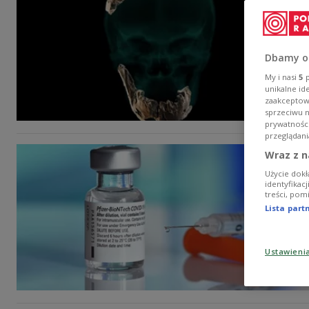
Dbamy o
My i nasi
5
p
unikalne id
zaakceptowa
sprzeciwu 
prywatnośc
przeglądani
Wraz z n
Użycie dokł
identyfikac
treści, pom
Lista par
Ustawieni