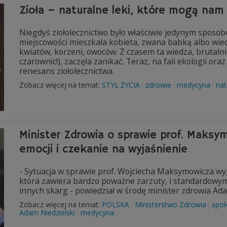
Zioła – naturalne leki, które mogą na
Niegdyś ziołolecznictwo było właściwie jedynym sposobe
miejscowości mieszkała kobieta, zwana babką albo wiedźmą
kwiatów, korzeni, owoców. Z czasem ta wiedza, brutalnie
czarownic!), zaczęła zanikać. Teraz, na fali ekologii o
renesans ziołolecznictwa.
Zobacz więcej na temat:
STYL ŻYCIA
zdrowie
medycyna
nat
Minister Zdrowia o sprawie prof. Maks
emocji i czekanie na wyjaśnienie
- Sytuacja w sprawie prof. Wojciecha Maksymowicza wy
która zawiera bardzo poważne zarzuty, i standardowym
innych skarg - powiedział w środę minister zdrowia Ada
Zobacz więcej na temat:
POLSKA
Ministerstwo Zdrowia
spo
Adam Niedzielski
medycyna