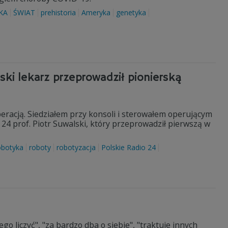
KA
ŚWIAT
prehistoria
Ameryka
genetyka
ki lekarz przeprowadził pionierską
eracją. Siedziałem przy konsoli i sterowałem operującym
24 prof. Piotr Suwalski, który przeprowadził pierwszą w
obotyka
roboty
robotyzacja
Polskie Radio 24
ego liczyć", "za bardzo dba o siebie", "traktuje innych