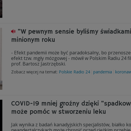
"W pewnym sensie byliśmy świadkami c
minionym roku
- Efekt pandemii może być paradoksalny, bo przenoszen
efekt tzw. mgły mózgowej - mówił w Polskim Radiu 24 f
prof. Bartosz Jastrzębski.
Zobacz więcej na temat:
Polskie Radio 24
pandemia
koronaw
COVID-19 mniej groźny dzięki "spadkowi
może pomóc w stworzeniu leku
Jak wynika z badań kanadyjskich specjalistów, białko 
neandertalczykach może chronić przed ciężkim przebi