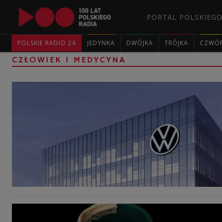
PORTAL POLSKIEGO
POLSKIE RADIO 24
JEDYNKA
DWÓJKA
TRÓJKA
CZWÓ
CZŁOWIEK I MEDYCYNA