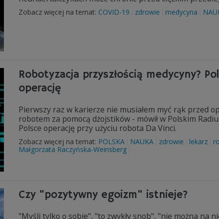
Zobacz więcej na temat:
COVID-19
zdrowie
medycyna
NAU
Robotyzacja przyszłością medycyny? Pols
operację
Pierwszy raz w karierze nie musiałem myć rąk przed op
robotem za pomocą dżojstików - mówił w Polskim Radiu 
Polsce operację przy użyciu robota Da Vinci.
Zobacz więcej na temat:
POLSKA
NAUKA
zdrowie
lekarz
r
Małgorzata Raczyńska-Weinsberg
Czy "pozytywny egoizm" istnieje?
"Myśli tylko o sobie", "to zwykły snob", "nie można na ni