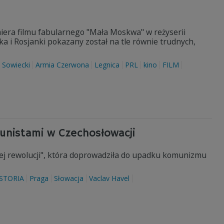
miera filmu fabularnego "Mała Moskwa" w reżyserii
a i Rosjanki pokazany został na tle równie trudnych,
 Sowiecki
Armia Czerwona
Legnica
PRL
kino
FILM
munistami w Czechosłowacji
ej rewolucji", która doprowadziła do upadku komunizmu
STORIA
Praga
Słowacja
Vaclav Havel