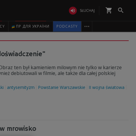
shopping_cart


SŁUCHAJ

ICY
ПР ДЛЯ УКРАЇНИ
PODCASTY
doświadczenie"
Obraz ten był kamieniem milowym nie tylko w karierze
eż debiutowali w filmie, ale także dla całej polskiej
ski
antysemityzm
Powstanie Warszawskie
II wojna światowa
 w mrowisko