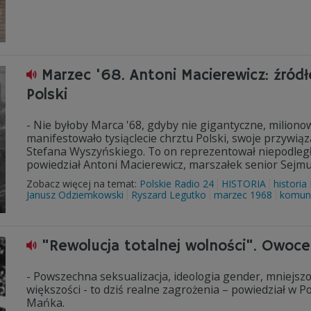
Marzec '68. Antoni Macierewicz: źród
Polski
- Nie byłoby Marca '68, gdyby nie gigantyczne, milion
manifestowało tysiąclecie chrztu Polski, swoje przywiąz
Stefana Wyszyńskiego. To on reprezentował niepodległą 
powiedział Antoni Macierewicz, marszałek senior Sejmu
Zobacz więcej na temat:
Polskie Radio 24
HISTORIA
historia 
Janusz Odziemkowski
Ryszard Legutko
marzec 1968
komun
"Rewolucja totalnej wolności". Owoc
- Powszechna seksualizacja, ideologia gender, mniejsz
większości - to dziś realne zagrożenia – powiedział w P
Mańka.