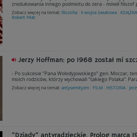
zredukowania innego podmiotu do zera - mówił filozof pr
Zobacz więcej na temat:
filozofia
II wojna światowa
KSIĄŻK
Robert Piłat
Jerzy Hoffman: po 1968 został mi szc
- Po sukcesie "Pana Wołodyjowskiego" gen. Moczar, ten
moich rodziców, którzy wychowali "takiego Polaka". Par
Zobacz więcej na temat:
antysemityzm
FILM
HISTORIA
Jer
"Dziady" antyradzieckie. Prolog marca 