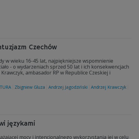
ntuzjazm Czechów
edy w wieku 16-45 lat, najpiękniejsze wspomnienie
ciało - o wydarzeniach sprzed 50 lat i ich konsekwencjach
ej Krawczyk, ambasador RP w Republice Czeskiej i
TURA
Zbigniew Gluza
Andrzej Jagodziński
Andrzej Krawczyk
wi językami
ażającej mocy i intencjonalnego wykorzystania jej w celu