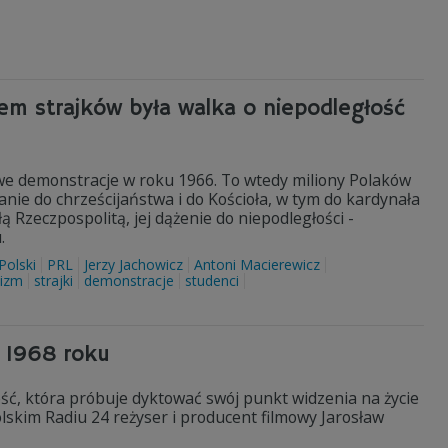
łem strajków była walka o niepodległość
owe demonstracje w roku 1966. To wtedy miliony Polaków
anie do chrześcijaństwa i do Kościoła, w tym do kardynała
Rzeczpospolitą, jej dążenie do niepodległości -
.
Polski
PRL
Jerzy Jachowicz
Antoni Macierewicz
izm
strajki
demonstracje
studenci
e 1968 roku
ość, która próbuje dyktować swój punkt widzenia na życie
olskim Radiu 24 reżyser i producent filmowy Jarosław