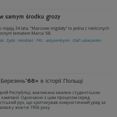
 w samym środku grozy
mijają 34 lata. "Marcowe migdały" to jedna z nielicznych
olesnym tematem Marca '68.
ski
Żydzi
młodzież
PRL
antysemityzm
Olaf Lubaszenko
ерезень’68» в історії Польщі
дній Республіці, викликана хвилею студентських
ї кампанії. Одночасно з цим процесом серед
істський рух, що критикував комуністичний уряд за
чалася у жовтні 1956 року