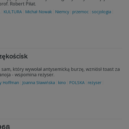
of. Robert Piłat.
A
KULTURA
Michał Nowak
Niemcy
przemoc
socjologia
zękościsk
 sam, który wywołał antysemicką burzę, wzniósł toast za
anoja - wspomina reżyser.
zy Hoffman
Joanna Sławińska
kino
POLSKA
reżyser
1968