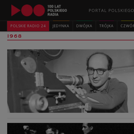
PORTAL POLSKIEGO
POLSKIE RADIO 24
JEDYNKA
DWÓJKA
TRÓJKA
CZWÓ
1968