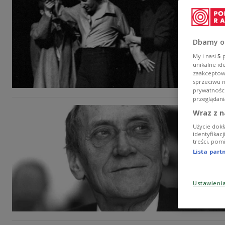
Dbamy o
My i nasi
5
p
unikalne id
zaakceptowa
sprzeciwu 
prywatnośc
przeglądani
Wraz z n
Użycie dokł
identyfikac
treści, pom
Lista par
Ustawieni