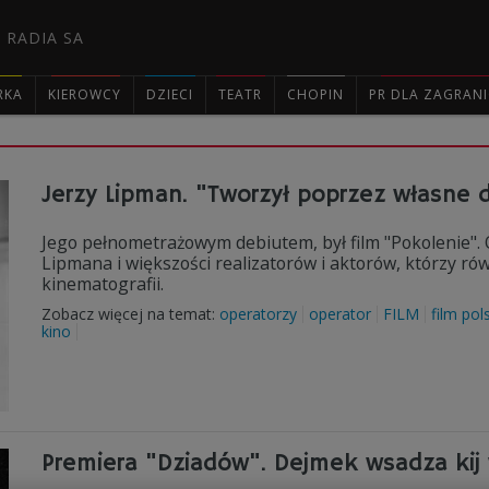
 RADIA SA
RKA
KIEROWCY
DZIECI
TEATR
CHOPIN
PR DLA ZAGRAN

Jerzy Lipman. "Tworzył poprzez własne 
Jego pełnometrażowym debiutem, był film "Pokolenie". 
Lipmana i większości realizatorów i aktorów, którzy równi
kinematografii.
Zobacz więcej na temat:
operatorzy
operator
FILM
film pol
kino
Premiera "Dziadów". Dejmek wsadza kij