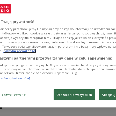
58 lat temu odbyła się premiera Mickiewiczowskich "Dz
przewidzieć, że spektakl aż w takim stopniu wpłynie na 
wiedzieli, że będzie o nim głośno.
 Twoją prywatność
Zobacz więcej na temat:
Kazimierz Dejmek
TEATR
Warszaw
marzec 1968
Władysław Gomułka
PZPR
komunizm
premie
artnerzy przechowujemy lub uzyskujemy dostęp do informacji na urządzeniu, taki
entyfikatory w plikach cookie w celu przetwarzania danych osobowych. Użytkown
ć swoje wybory lub zarządzać nimi, klikając poniżej, jak również skorzystać z pra
na podstawie prawnie uzasadnionego interesu lub w dowolnym momencie na stroni
i. Te wybory będą sygnalizowane naszym partnerom i nie będą miały wpływu na d
a.
Polityka prywatności
Leszek Kołakowski: "samo słowo »wolno
aszymi partnerami przetwarzamy dane w celu zapewnienia:
adnych danych geolokalizacyjnych. Aktywne skanowanie charakterystyki urządzen
21 października 1966 roku profesor Leszek Kołakowski
ji. Przechowywanie informacji na urządzeniu lub dostęp do nich. Spersonalizowane
iar reklam i treści, badnie odbiorców i ulepszanie usług.
działania władz komunistycznych z ostatniego dziesięcio
partii i objęcia jego twórczości częściową cenzurą.
tnerów (dostawców)
Zobacz więcej na temat:
historia Polski
historia PRL
Leszek 
Uniwersytet Warszawski
Adam Michnik
studenci
a zaawansowane
Odrzucenie wszystkich
Akceptuj