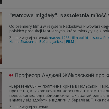
"Marcowe migdały". Nastoletnia miłość
Od premiery filmu w reżyserii Radosława Piwowarskiego 
polskich produkcji fabularnych, które mierzyły się z b
Zobacz więcej na temat:
marzec 1968
film polski
historia Pol
Hanna Skarżanka
Bożena Janicka
FILM
Професор Анджей Жбіковський про «Б
«Березень’68» — політична криза в Польській Наро
протестів, а також початок жорсткої антисемітсько
польської молоді набирав сили так званий ревізіон
відмову від здобутків відлиги, лібералізації, яка по
Zobacz więcej na temat: