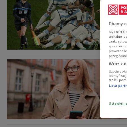
Dbamy o
My i nasi
5
p
unikalne id
zaakceptowa
sprzeciwu 
prywatnośc
przeglądani
Wraz z n
Użycie dokł
identyfikac
treści, pom
Lista par
Ustawieni