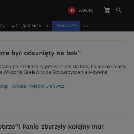
shopping_cart


SŁUCHAJ

ICY
ПР ДЛЯ УКРАЇНИ
PODCASTY
oże być odsunięty na bok"
taną po raz kolejny przesunięte na bok, bo już nie mamy
ia Wiktoria Grelewicz ze Stowarzyszenia Aktywne
rcja
kobieta
Wiktora Grelewicz
brze"! Panie zburzyły kolejny mur