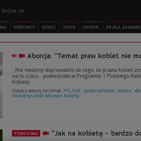
 RADIA SA
RKA
KIEROWCY
DZIECI
TEATR
CHOPIN
PR DLA ZAGRAN

Aborcja. "Temat praw kobiet nie m
- Nie możemy doprowadzić do tego, że prawa kobiet zos
na to czasu - powiedziała w Programie 1 Polskiego Rad
Kobiety.
Zobacz więcej na temat:
POLSKA
społeczeństwo
lewica
abo
Stowarzyszenie Aktywne Kobiety
"Jak na kobietę - bardzo do
TYLKO U NAS