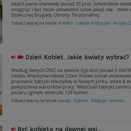
latach panie stanowiły ponad 30 proc. ochotników skład
osiągnąć i być może udowodnić sobie jakąś siłę - mówi
Stołecznej Brygady Obrony Terytorialnej.
Zobacz więcej na temat:
kobieta
Izabela Kostyszyn
Wojska O
Dzień Kobiet. Jakie kwiaty wybrać?
Według danych ONZ na świecie żyje dziś ponad 3 mld 9
święto. Międzynarodowy Dzień Kobiet został ustanowion
pracownic fabryki tekstylnej w Nowym Jorku, które 8 
polepszenia warunków pracy. Właściciel fabryki zamkn
pożaru zginęło wówczas 129 kobiet.
Zobacz więcej na temat:
kwiaty
kobieta
tradycja
wiosna
Być kobietą na dawnej wsi...