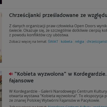
Chrześcijanki prześladowane ze względu 
Z danych organizacji praw człowieka Open Doors wynika
świecie. Okazuje się, że szczególnie dotkliwie cierpią 
z powodu konfliktów czy ubóstwa.
Zobacz więcej na temat:
ŚWIAT
kobieta
religia
chrześcijańs
"Kobieta wyzwolona" w Kordegardzie.
fajansowe
W Kordegardzie - Galerii Narodowego Centrum Kultury
otwarta wystawa "Kobieta wyzwolona". To ekspozycja pre
ze znanej Polskiej Wytwórni Fajansów w Pacykowie.
Zobacz więcej na temat:
Narodowe Centrum Kultury
wystawa