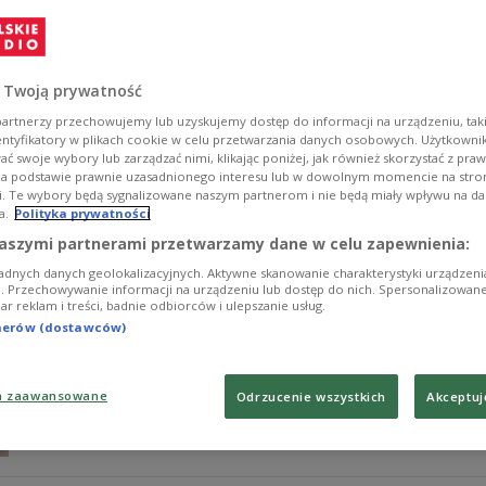
Ponad dekadę temu Mike Newell, trener Luton Town, wy
piłkarskich boiskach kobiet. "Nie nadają się do sędzi
niekompetentnych sędziów, nie musimy jeszcze dokładać d
najlepszych arbitrów świata Szymon Marciniak mówi: dz
 Twoją prywatność
Zobacz więcej na temat:
Piłka nożna
Szymon Marciniak
pole
artnerzy przechowujemy lub uzyskujemy dostęp do informacji na urządzeniu, taki
entyfikatory w plikach cookie w celu przetwarzania danych osobowych. Użytkown
ć swoje wybory lub zarządzać nimi, klikając poniżej, jak również skorzystać z pra
na podstawie prawnie uzasadnionego interesu lub w dowolnym momencie na stroni
i. Te wybory będą sygnalizowane naszym partnerom i nie będą miały wpływu na d
a.
Polityka prywatności
Internet, edukacja, kariera, rodzina. 
aszymi partnerami przetwarzamy dane w celu zapewnienia:
adnych danych geolokalizacyjnych. Aktywne skanowanie charakterystyki urządzen
Znamy wyniki badania ankietowego "Jakie są współczes
ji. Przechowywanie informacji na urządzeniu lub dostęp do nich. Spersonalizowane
iar reklam i treści, badnie odbiorców i ulepszanie usług.
tym, jak wzorce wychowania i edukacji oraz wpływ med
tnerów (dostawców)
Zobacz więcej na temat:
kobieta
Artur Wolski
Danuta Kozaki
a zaawansowane
Odrzucenie wszystkich
Akceptuj