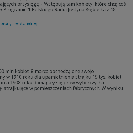
ających przysięgę. - Wstępują tam kobiety, które chcą coś
 w Programie 1 Polskiego Radia Justyna Kłębucka z 18
brony Terytorialnej
00 mln kobiet. 8 marca obchodzą one swoje
y w 1910 roku dla upamiętnienia strajku 15 tys. kobiet,
marca 1908 roku domagały się praw wyborczych i
ął strajkujące w pomieszczeniach fabrycznych. W wyniku