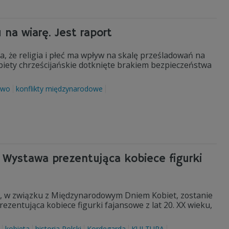
na wiarę. Jest raport
, że religia i płeć ma wpływ na skalę prześladowań na
kobiety chrześcijańskie dotknięte brakiem bezpieczeństwa
two
konflikty międzynarodowe
 Wystawa prezentująca kobiece figurki
, w związku z Międzynarodowym Dniem Kobiet, zostanie
zentująca kobiece figurki fajansowe z lat 20. XX wieku,
kobieta
historia Polski
Kordegarda
KULTURA