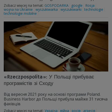
Zobacz więcej na temat:
GOSPODARKA
google
Rosja
wojna na Ukrainie
wyszukiwarka
wyszukiwarki
technologie
technologie mobilne
«Rzeczpospolita»: У Польщі прибуває
програмістів зі Сходу
Від вересня 2021 року на основі програми Poland.
Business Harbor до Польщі прибула майже 31 тисяча
фахівців
Zobacz więcej na temat:
Україна
війна
росія
агресія