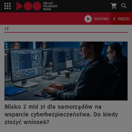
shopping_cart



SŁUCHAJ
WIĘCEJ

IT
Blisko 2 mld zł dla samorządów na
wsparcie cyberbezpieczeństwa. Do kiedy
złożyć wniosek?