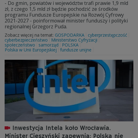
- Do gmin, powiatów i województw trafi prawie 1,9 mld
zł, z czego 1,5 mld zł będzie pochodzić ze środków
programu Fundusze Europejskie na Rozwój Cyfrowy
2021-2027 - poinformował minister funduszy i polityki
regionalnej Grzegorz Puda.
Zobacz więcej na temat:
GOSPODARKA
cyberprzestępczość
cyberbezpieczeństwo
Ministerstwo Cyfryzacji
społeczeństwo
samorząd
POLSKA
Polska w Unii Europejskiej
fundusze unijne
Inwestycja Intela koło Wrocławia.
Minister Cieszyński zapewnia: Polska nie