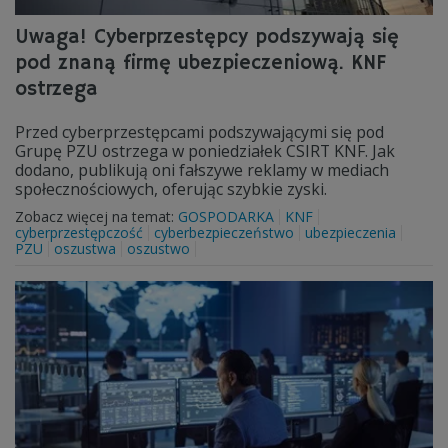
Uwaga! Cyberprzestępcy podszywają się
pod znaną firmę ubezpieczeniową. KNF
ostrzega
Przed cyberprzestępcami podszywającymi się pod
Grupę PZU ostrzega w poniedziałek CSIRT KNF. Jak
dodano, publikują oni fałszywe reklamy w mediach
społecznościowych, oferując szybkie zyski.
Zobacz więcej na temat:
GOSPODARKA
KNF
cyberprzestępczość
cyberbezpieczeństwo
ubezpieczenia
PZU
oszustwa
oszustwo