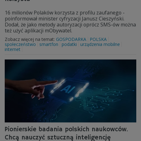
16 milionów Polaków korzysta z profilu zaufanego -
poinformował minister cyfryzacji Janusz Cieszyński.
Dodał, że jako metody autoryzacji oprócz SMS-ów można
też użyć aplikacji mObywatel.
Zobacz więcej na temat:
GOSPODARKA
POLSKA
społeczeństwo
smartfon
podatki
urządzenia mobilne
internet
Pionierskie badania polskich naukowców.
Chcą nauczyć sztuczną inteligencję