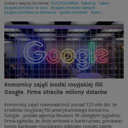
Zobacz więcej na temat:
GOSPODARKA
hakerzy
haker
bezpieczeństwo w sieci
bezpieczeństwo danych
bezpieczeństwo w intenecie
społeczeństwo
dzieci
Komornicy zajęli środki rosyjskiej filii
Google. Firma straciła miliony dolarów
Komornicy zajęli równowartość ponad 123 mln dol. ze
środków rosyjskiej filii amerykańskiego koncernu
Google - podała agencja Reuters. W ubiegłym tygodniu
firma ogłosiła, że złoży wniosek o bankructwo, ponieważ
konto bankowe rosyjskiego oddziału zostało zajęte.