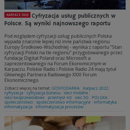
Cyfryzacja usług publicznych w
KARPACZ 2022
Polsce. Są wyniki najnowszego raportu
Pod względem cyfryzacji usług publicznych Polska
wypada znacznie lepiej niż inne państwa regionu
Europy Środkowo-Wschodniej - wynika z raportu "Stan
cyfryzacji Polski na tle regionu" przygotowanego przez
fundację Digital Poland oraz Microsoft a
zaprezentowanego na Forum Ekonomicznym w
Karpaczu. Polskie Radio i Polskie Radio 24 mają tytuł
Głównego Partnera Radiowego XXXI Forum
Ekonomicznego.
Zobacz więcej na temat:
GOSPODARKA
Karpacz 2022
cyfryzacja
cyfryzacja biznesu
sieci mobilne
sieci bezprzewodowe
przemysł 4.0
sieć 5G
POLSKA
społeczeństwo
społeczeństwo informacyjne
informatyka
informatyzacja
informatyzacja procesów