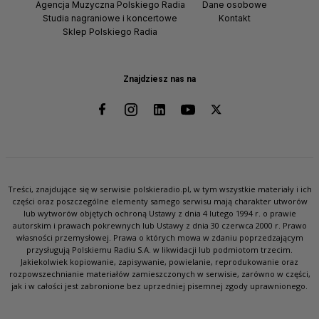
Agencja Muzyczna Polskiego Radia
Dane osobowe
Studia nagraniowe i koncertowe
Kontakt
Sklep Polskiego Radia
Znajdziesz nas na
Treści, znajdujące się w serwisie polskieradio.pl, w tym wszystkie materiały i ich
części oraz poszczególne elementy samego serwisu mają charakter utworów
lub wytworów objętych ochroną Ustawy z dnia 4 lutego 1994 r. o prawie
autorskim i prawach pokrewnych lub Ustawy z dnia 30 czerwca 2000 r. Prawo
własności przemysłowej. Prawa o których mowa w zdaniu poprzedzającym
przysługują Polskiemu Radiu S.A. w likwidacji lub podmiotom trzecim.
Jakiekolwiek kopiowanie, zapisywanie, powielanie, reprodukowanie oraz
rozpowszechnianie materiałów zamieszczonych w serwisie, zarówno w części,
jak i w całości jest zabronione bez uprzedniej pisemnej zgody uprawnionego.