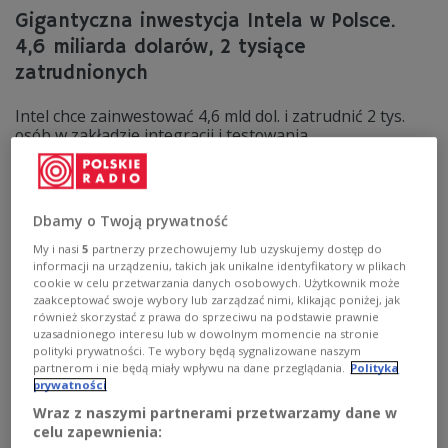
Gigantyczna inwestycja Intela w Polsce.
4,6 miliarda dolarów, 2 tysiące
zatrudnionych
Intel chce zainwestować 4,6 mld dol. i zatrudnić 2 tys.
osób w zakładzie integracji i testowania
półprzewodników w okolicach Wrocławia -
poinformowała w piątek firma. - Intel przeprowadzi
największą inwestycję typu greenfield w historii Polski -
oświadczył premier Mateusz Morawiecki podczas
Dbamy o Twoją prywatność
piątkowej wizyty we Wrocławiu.
My i nasi
5
partnerzy przechowujemy lub uzyskujemy dostęp do
Zobacz więcej na temat:
intel
nowoczesne technologie
informacji na urządzeniu, takich jak unikalne identyfikatory w plikach
komputery
gospodarka polska
Mateusz Morawiecki
cookie w celu przetwarzania danych osobowych. Użytkownik może
zaakceptować swoje wybory lub zarządzać nimi, klikając poniżej, jak
również skorzystać z prawa do sprzeciwu na podstawie prawnie
uzasadnionego interesu lub w dowolnym momencie na stronie
polityki prywatności. Te wybory będą sygnalizowane naszym
partnerom i nie będą miały wpływu na dane przeglądania.
Polityka
prywatności
Wraz z naszymi partnerami przetwarzamy dane w
celu zapewnienia: