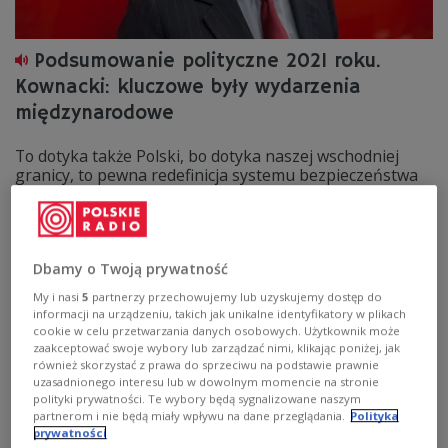
Podsumowanie polityczne 2021 roku.
Kownacki: kluczowe były wydarzenia
międzynarodowe
To dotyka także Polski, bo dotyka naszej wschodniej
granicy, to pewna redefinicja systemu bezpieczeństwa
w tej części Europy - mówił w Polskim Radiu 24 poseł PiS
Bartosz Kownacki, pytany o najważniejsze wydarzenia
polityczne mijającego roku.
Zobacz więcej na temat:
Polskie Radio 24
Jerzy Jachowicz
Dbamy o Twoją prywatność
PiS
POLSKA
polityka
Polityka zagraniczna Polski
dyplomacja
My i nasi
5
partnerzy przechowujemy lub uzyskujemy dostęp do
informacji na urządzeniu, takich jak unikalne identyfikatory w plikach
cookie w celu przetwarzania danych osobowych. Użytkownik może
zaakceptować swoje wybory lub zarządzać nimi, klikając poniżej, jak
również skorzystać z prawa do sprzeciwu na podstawie prawnie
uzasadnionego interesu lub w dowolnym momencie na stronie
polityki prywatności. Te wybory będą sygnalizowane naszym
partnerom i nie będą miały wpływu na dane przeglądania.
Polityka
prywatności