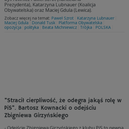
Prezydenta), Katarzyna Lubnauer (Koalicja
Obywatelska) oraz Maciej Gdula (Lewica).
Zobacz więcej na temat:
Paweł Szrot
Katarzyna Lubnauer
Maciej Gdula
Donald Tusk
Platforma Obywatelska
opozycja
polityka
Beata Michniewicz
Trójka
POLSKA
"Stracił cierpliwość, że odegra jakąś rolę w
PiS". Bartosz Kownacki o odejściu
Zbigniewa Girzyńskiego
- Odejście Zbigniewa Girzyńskiego z klubu PiS to pewna