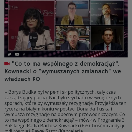
"Co to ma wspólnego z demokracją?".
Kownacki o "wymuszanych zmianach" we
władzach PO
– Borys Budka był w pełni sił politycznych, cały czas
zarządzający partią. Nie było słychać o wewnętrznych
sporach, które by wymuszały rezygnację. Przyjeżdża ten
rycerz na białym koniu w postaci Donalda Tuska i
wymusza rezygnację na obecnym przewodniczącym. Co
to ma wspólnego z demokracją? – mówił w Programie 3
Polskiego Radia Bartosz Kownacki (PiS). Gośćmi audycji
byli również Paweł Szrot (Kancelaria