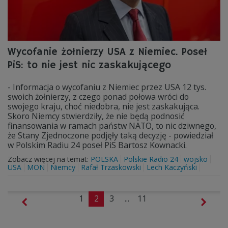
Wycofanie żołnierzy USA z Niemiec. Poseł
PiS: to nie jest nic zaskakującego
- Informacja o wycofaniu z Niemiec przez USA 12 tys.
swoich żołnierzy, z czego ponad połowa wróci do
swojego kraju, choć niedobra, nie jest zaskakująca.
Skoro Niemcy stwierdziły, że nie będą podnosić
finansowania w ramach państw NATO, to nic dziwnego,
że Stany Zjednoczone podjęły taką decyzję - powiedział
w Polskim Radiu 24 poseł PiS Bartosz Kownacki.
Zobacz więcej na temat:
POLSKA
Polskie Radio 24
wojsko
USA
MON
Niemcy
Rafał Trzaskowski
Lech Kaczyński
1
2
3
...
11