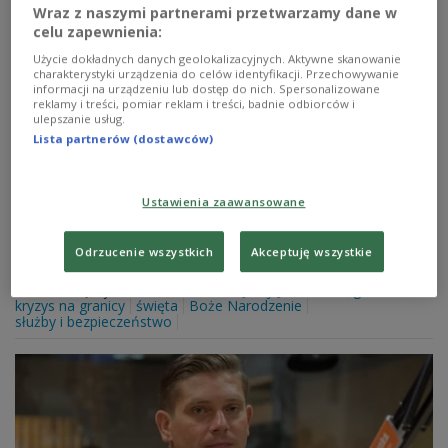
Wraz z naszymi partnerami przetwarzamy dane w
celu zapewnienia:
Użycie dokładnych danych geolokalizacyjnych. Aktywne skanowanie
charakterystyki urządzenia do celów identyfikacji. Przechowywanie
informacji na urządzeniu lub dostęp do nich. Spersonalizowane
Wsparcie dla żołnierzy na granicy.
reklamy i treści, pomiar reklam i treści, badnie odbiorców i
ulepszanie usług.
Kownacki: pamiętamy o nich i myślimy
Lista partnerów (dostawców)
- To jest szczególny czas i pewnie święta dla tych
żołnierzy mają trudny, szczególny wymiar. Dlatego
należą się im i ich przełożonym ogromne wyrazy
Ustawienia zaawansowane
szacunku oraz uznania. Muszą wiedzieć, że my wszyscy
pamiętamy i myślimy o nich - powiedział w Programie 1
Odrzucenie wszystkich
Akceptuję wszystkie
Polskiego Radia Bartosz Kownacki, poseł PiS.
Zobacz więcej na temat:
POLSKA
Jerzy Jachowicz
granica
kryzys na granicy
święta
Boże Narodzenie
służby i bezpieczeństwo