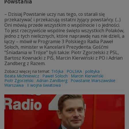
Powstania
– Dzisiaj Powstanie uczy nas tego, co starali się
przekazywać i przekazują ostatni żyjący powstańcy. (...)
Oni mówią przede wszystkim o wspólnocie i o jedności.
To jest rzeczywiście wspólne święto wszystkich Polaków,
jedno z tych nielicznych, które naprawdę nas nie dzieli, a
łączy – mówił w Programie 3 Polskiego Radia Paweł
Soloch, minister w Kancelarii Prezydenta. Gośćmi
"Śniadania w Trójce" byli także: Piotr Zgorzelski z PSL,
Bartosz Kownacki z PiS, Marcin Kierwiński z PO i Adrian
Zandberg z Razem.
Zobacz więcej na temat:
Trójka
POLSKA
polityka
Beata Michniewicz
Paweł Soloch
Marcin Kierwiński
Piotr Zgorzelski
Adrian Zandberg
Powstanie Warszawskie
Warszawa
II wojna światowa