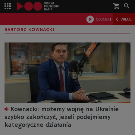
shopping_cart



SŁUCHAJ
WIĘCEJ

BARTOSZ KOWNACKI
Kownacki: możemy wojnę na Ukrainie
szybko zakończyć, jeżeli podejmiemy
kategoryczne działania